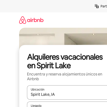
Omite
Part
el
contenido
Alquileres vacacionales
en Spirit Lake
Encuentra y reserva alojamientos únicos en
Airbnb
Ubicación
Cuando los resultados estén disponibles, navega co
Llegada