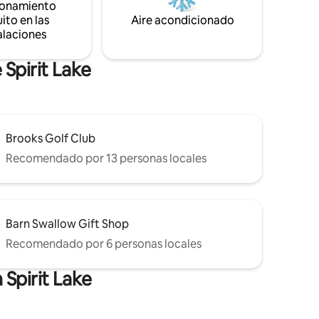
ionamiento
un fin de semana tranquilo en el lago,
ito en las
Aire acondicionado
esta cabaña en Okoboji es tu hogar lejos
alaciones
de casa.
Spirit Lake
Brooks Golf Club
Recomendado por 13 personas locales
Barn Swallow Gift Shop
Recomendado por 6 personas locales
Spirit Lake