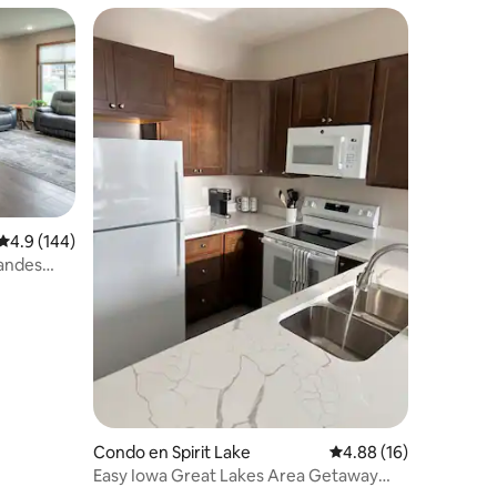
Calificación promedio: 4.9 de 5, 144 reseñas
4.9 (144)
randes
Condo en Spirit Lake
Calificación promedio:
4.88 (16)
Easy Iowa Great Lakes Area Getaway
Unit E