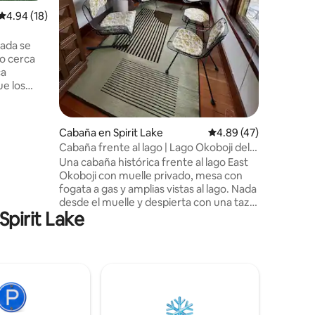
encanto 
Calificación promedio: 4.94 de 5, 18 reseñas
4.94 (18)
Ven a rel
juegas, le
jueguen c
ada se
ves tu progra
lo cerca
una sauna
ca
necesitas
ue los
para
na
Cabaña en Spirit Lake
Calificación promedio:
4.89 (47)
os
Cabaña frente al lago | Lago Okoboji del
Este | Muelle privado
Una cabaña histórica frente al lago East
n cómodo
Okoboji con muelle privado, mesa con
fogata a gas y amplias vistas al lago. Nada
ía en la
desde el muelle y despierta con una taza
Spirit Lake
de café y el agua justo afuera de tu
llas
puerta. En el interior: un dormitorio
oche de
acogedor, un porche iluminado por el sol
con vista al lago, una sala de estar con un
sofá cama y una cocina funcional. El
sendero para bicicletas está al otro lado
de la calle. Ya sea que estés celebrando
un aniversario o simplemente necesites