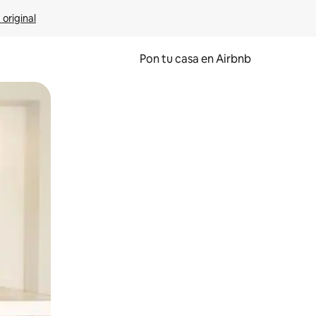
 original
Pon tu casa en Airbnb
o o desliza el dedo.