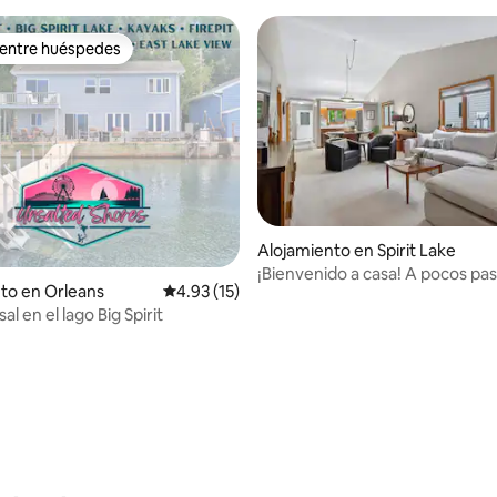
 entre huéspedes
 entre huéspedes
io: 5 de 5, 11 reseñas
Alojamiento en Spirit Lake
¡Bienvenido a casa! A pocos pa
to en Orleans
Calificación promedio: 4.93 de 5, 15 reseñas
4.93 (15)
East Lake. Capacidad para 6 pe
 sal en el lago Big Spirit