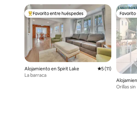
Favorito entre huéspedes
Favorito
Favorito entre huéspedes preferido
Favorito
Alojamiento en Spirit Lake
Calificación promed
5 (11)
La barraca
Alojamien
Orillas sin