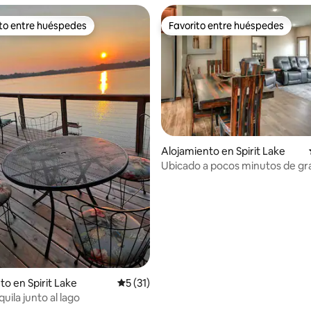
ito entre huéspedes
Favorito entre huéspedes
 entre huéspedes preferido
Favorito entre huéspedes
io: 5 de 5, 27 reseñas
Alojamiento en Spirit Lake
Ubicado a pocos minutos de g
atracciones en Iowa Lakes.
to en Spirit Lake
Calificación promedio: 5 de 5, 31 reseñas
5 (31)
uila junto al lago