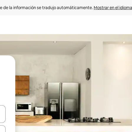
e de la información se tradujo automáticamente. 
Mostrar en el idioma
n las teclas de flecha hacia arriba y hacia abajo o explora con el tact