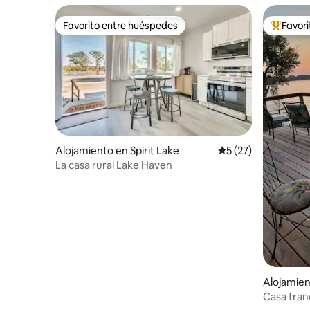
Favorito entre huéspedes
Favor
Favorito entre huéspedes
Favorito
Alojamiento en Spirit Lake
Calificación promed
5 (27)
La casa rural Lake Haven
Alojamien
Casa tranq