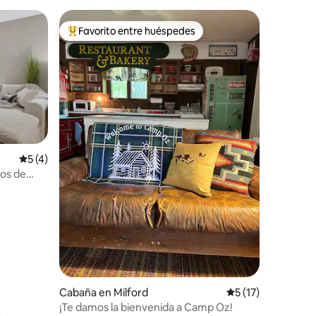
Favorito entre huéspedes
Favorito entre huéspedes preferido
Calificación promedio: 5 de 5, 4 reseñas
5 (4)
sos de
rsonas
Cabaña en Milford
Calificación prome
5 (17)
¡Te damos la bienvenida a Camp Oz!