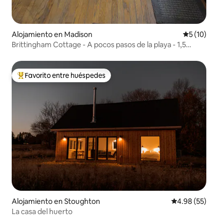
Alojamiento en Madison
Calificaci
5 (10)
Brittingham Cottage - A pocos pasos de la playa - 1,5
baños
Favorito entre huéspedes
Favorito entre huéspedes preferido
Alojamiento en Stoughton
Calificación p
4.98 (55)
La casa del huerto