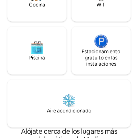
puede usar el garaje y parte de la
Cocina
Wifi
entrada para celebrar fiestas; es posible
que el estacionamiento sea compartido.
Tarifa de limpieza: $150. No se permiten
mascotas ni fumar.
Estacionamiento
Piscina
gratuito en las
instalaciones
Aire acondicionado
Alójate cerca de los lugares más