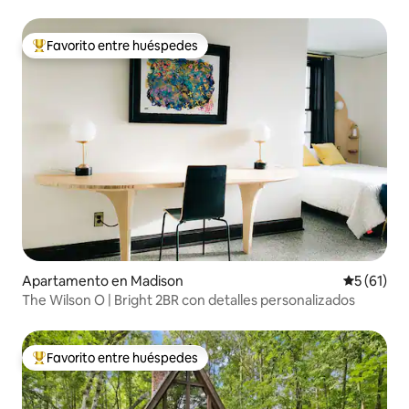
Favorito entre huéspedes
Favorito entre huéspedes preferido
Apartamento en Madison
Calificaci
5 (61)
The Wilson O | Bright 2BR con detalles personalizados
Favorito entre huéspedes
Favorito entre huéspedes preferido