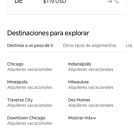
Dic
$119 USD
-4 °C
Destinaciones para explorar
Destinos a un paso de ti
Otros tipos de alojamientos
Los 
Chicago
Indianápolis
Alquileres vacacionales
Alquileres vacacionales
Mineápolis
Milwaukee
Alquileres vacacionales
Alquileres vacacionales
Traverse City
Des Moines
Alquileres vacacionales
Alquileres vacacionales
Downtown Chicago
Mostrar más
Alquileres vacacionales