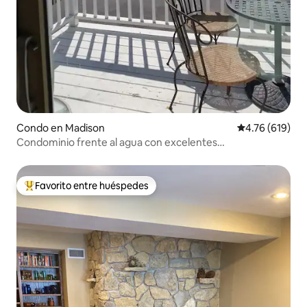
Condo en Madison
Calificación p
4.76 (619)
Condominio frente al agua con excelentes
vistas/estacionamiento/muelle/Wi-Fi
Favorito entre huéspedes
Favorito entre huéspedes preferido