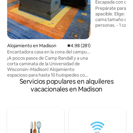
dge
Escapada con caba
Prepárate para una
apacible. Elige: - 
cama tamaño quee
personas. - 1 cama
camas tamaño que
personas (+$125 p
con el anfitrión pa
Alojamiento en Madison
Calificación promedio: 4.98 de 5
4.98 (281)
alojamiento está 
Encantadora casa en la zona del campus
6 caballos islande
• Casa completa cerca de UW
¡A pocos pasos de Camp Randall y a una
caballos islandese
corta caminata de la Universidad de
ventana. Una esca
Wisconsin–Madison! Alojamiento
mañanas tranquilas
espacioso para hasta 10 huéspedes con
una experiencia ún
Servicios populares en alquileres
una distribución cómoda, varias
solo 25 minutos d
habitaciones, cocina completa y
permite montar a c
vacacionales en Madison
espacios acogedores para reunirse.
propietarios deben
Disfrute del patio trasero, ideal para
visitas a caballo - 
relajarse después de un día en el campus
o de explorar la ciudad. Ideal para los
fines de semana de partidos de los
Badgers, visitas familiares y estancias en
grupo. Tenga en cuenta que, durante los
fines de semana de fútbol, el anfitrión