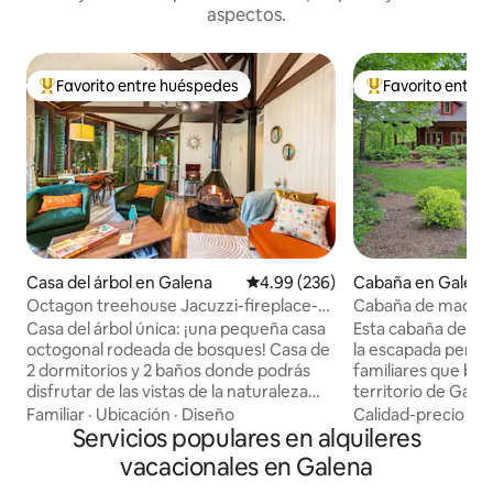
aspectos.
Favorito entre huéspedes
Favorito entre
Favorito entre huéspedes preferido
Favorito entre hu
Casa del árbol en Galena
Calificación promedio: 4.99 de 5
4.99 (236)
Cabaña en Galena
Octagon treehouse Jacuzzi-fireplace-
Cabaña de madera
firepit
Casa del árbol única: ¡una pequeña casa
Esta cabaña de tr
octogonal rodeada de bosques! Casa de
la escapada perfe
2 dormitorios y 2 baños donde podrás
familiares que bus
disfrutar de las vistas de la naturaleza
territorio de Gale
alrededor, con ventanales del suelo al
tiendas de calidad 
Familiar
·
Ubicación
·
Diseño
Calidad-precio
·
Ub
techo. Una cama tamaño king, una cama
Servicios populares en alquileres
calle principal de
tamaño queen. Comodidades modernas
3 niveles ofrece un
vacacionales en Galena
con divertidos toques de color negro.
con baño. Acomóda