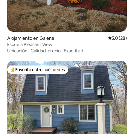
Alojamiento en Galena
Calificación
5.0 (28)
Escuela Pleasant View
Ubicación
·
Calidad-precio
·
Exactitud
Favorito entre huéspedes
Favorito entre huéspedes preferido