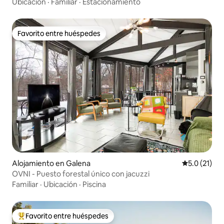
Ubicación
·
Familiar
·
Estacionamiento
Favorito entre huéspedes
Favorito entre huéspedes
Alojamiento en Galena
Calificación
5.0 (21)
OVNI - Puesto forestal único con jacuzzi
Familiar
·
Ubicación
·
Piscina
Favorito entre huéspedes
Favorito entre huéspedes preferido