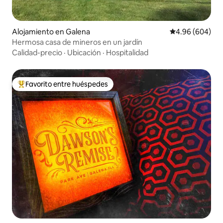
Alojamiento en Galena
Calificación pr
4.96 (604)
Hermosa casa de mineros en un jardín
Calidad-precio
·
Ubicación
·
Hospitalidad
Favorito entre huéspedes
Favorito entre huéspedes preferido