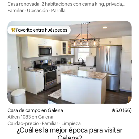
Casa renovada, 2 habitaciones con cama king, privada,
fogata, piscinas
Familiar
·
Ubicación
·
Parrilla
Favorito entre huéspedes
Favorito entre huéspedes preferido
Casa de campo en Galena
Calificación
5.0 (66)
Aiken 1083 en Galena
Calidad-precio
·
Familiar
·
Limpieza
¿Cuál es la mejor época para visitar
Galena?