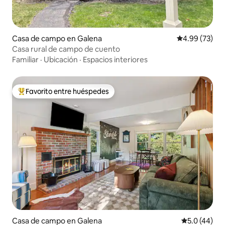
Casa de campo en Galena
Calificación p
4.99 (73)
Casa rural de campo de cuento
Familiar
·
Ubicación
·
Espacios interiores
Favorito entre huéspedes
Favorito entre huéspedes preferido
Casa de campo en Galena
Calificación
5.0 (44)