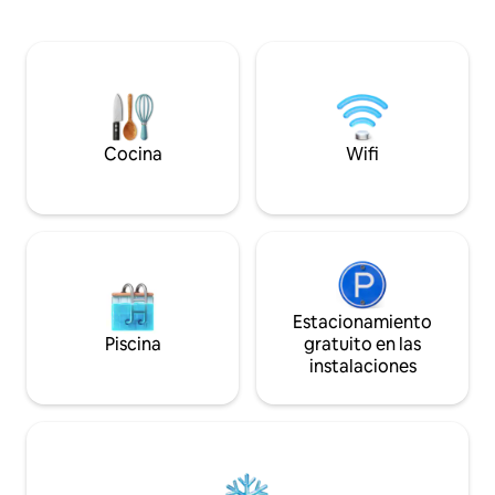
¡Jacuzzi privado y chimenea con vistas a
chimeneas, haz una
bosques serenos! Siéntate junto a la
o prepara smores 
chimenea de gas interior y disfruta de
tiene internet de f
nuestra colección de discos. Sumérgete
la salida de nivel 
en una bañera japonesa. ¡Disfruta de los
televisor de pantal
colores del otoño o mira cómo cae la
pulgadas. Los hu
nieve! Piscina comunitaria interior pobre,
acceder a piscinas 
piscina exterior de temporada, acceso al
Club del Propietar
Cocina
Wifi
gimnasio.
Estacionamiento
Piscina
gratuito en las
instalaciones