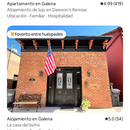
Apartamento en Galena
Calificación pr
4.99 (419)
Alojamiento de lujo en Dawson's Remise
Ubicación
·
Familiar
·
Hospitalidad
Favorito entre huéspedes
Favorito entre huéspedes preferido
Alojamiento en Galena
Calificación
5.0 (54)
La casa del búho