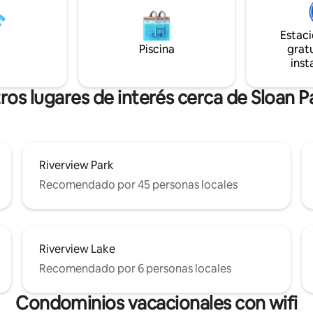
 un barrio tranquilo, lo
¡O refrésquese en la hermosa p
mente lejos de todo el ruido.
comunitaria! ALREDEDOR --> No se
profesionales que trabajan a
puede superar esta ubicación, 
Estac
 y grupos pequeños que buscan
de Scottsdale/Tempe/Mesa. ¡A 
Piscina
gratu
 de todo lo que ofrece esta
de Riverview y Sloan Park!
inst
ros lugares de interés cerca de Sloan P
Riverview Park
Recomendado por 45 personas locales
Riverview Lake
Recomendado por 6 personas locales
Condominios vacacionales con wifi