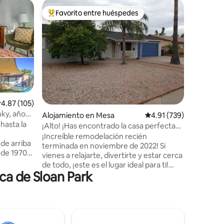
Condo e
Favorito entre huéspedes
Favorit
Favorito entre huéspedes preferido
Favorit
Moderno
Apartam
buen gust
dormitori
Arizona.
cerrada c
estacion
Unidad de
pequeños 
alificación promedio: 4.87 de 5, 105 reseñas
4.87 (105)
inteligen
ky, años
Alojamiento en Mesa
Calificación promedio: 
4.91 (739)
electrod
zzi!
 hasta la
encimeras
¡Alto! ¡Has encontrado la casa perfecta
conexión 
de 4 dormitorios y 3 baños!
¡Increíble remodelación recién
 de arriba
pocos mi
terminada en noviembre de 2022! Si
 de 1970,
LOS CACH
vienes a relajarte, divertirte y estar cerca
teca,
autopista
de todo, ¡este es el lugar ideal para ti!
, un poco
fácilment
ca de Sloan Park
Lugar perfecto para entrenar en
atraccion
primavera, jugar al golf, ir de compras y
divertirse. A pocos minutos del
aeropuerto, del centro de Scottsdale,
cena en el
Tempe, ASU, Cubs y los estadios de los
miliares!
A's. Grandes tiendas, restaurantes y