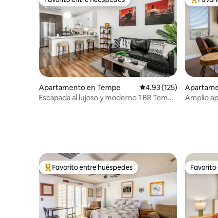
Favorito entre huéspedes
Favorito
Apartamento en Tempe
Calificación promedio: 
4.93 (125)
Apartame
Escapada al lujoso y moderno 1 BR Tempe
Amplio ap
Town Lake
piscina
Favorito entre huéspedes
Favorito
Favorito entre huéspedes preferido
Favorito