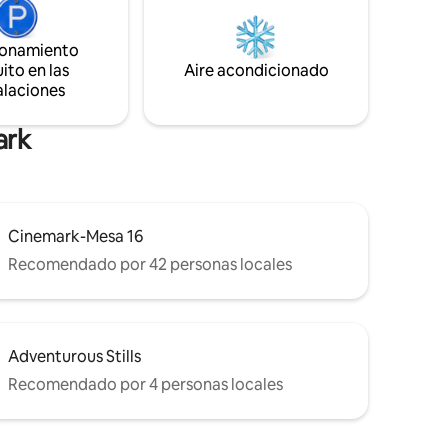
iscina
teatros justo enfrente. La casa es
acogedora y tiene 4 dormitorios, 2 de
esquina
ionamiento
ellos principales. No es grande, pero es
2 cuadras
ito en las
Aire acondicionado
suficiente para tus necesidades básicas.
alaciones
Garaje para 2 coches disponible si lo
necesitas. Mascotas 👍
ark
Cinemark-Mesa 16
Recomendado por 42 personas locales
Adventurous Stills
Recomendado por 4 personas locales