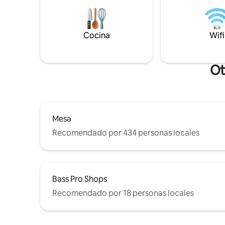
Ubicada en
juegos de arcade, mesas de blackjack y
suficiente
dados. Cada habitación tiene un Fire TV
Familias, 
con Amazon Prime, MLB, los huéspedes
distancia
Cocina
Wifi
pueden iniciar sesión en sus propios
disfrutar
servicios. La piscina climatizada tiene un
zona.
costo adicional de $20 por día.
Ot
Mesa
Recomendado por 434 personas locales
Bass Pro Shops
Recomendado por 18 personas locales