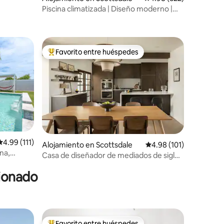
Piscina climatizada | Diseño moderno |
Oasis privado | Gimnasio
Favorito entre huéspedes
rido
Favorito entre huéspedes preferido
Calificación promedio: 4.99 de 5, 111 reseñas
4.99 (111)
Alojamiento en Scottsdale
Calificación promedio: 
4.98 (101)
na,
Casa de diseñador de mediados de siglo
en Scottsdale con piscina
cionado
Favorito entre huéspedes