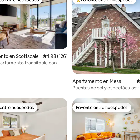
 entre huéspedes preferido
Favorito entre huéspedes prefe
4.93 de 5, 125 reseñas
nto en Scottsdale
Calificación promedio: 4.98 de 5, 126 reseñas
4.98 (126)
artamento transitable con
Apartamento en Mesa
C
Puestas de sol y espectáculos: ¡
privado de 1 dormitorio!
 entre huéspedes
Favorito entre huéspedes
 entre huéspedes
Favorito entre huéspedes