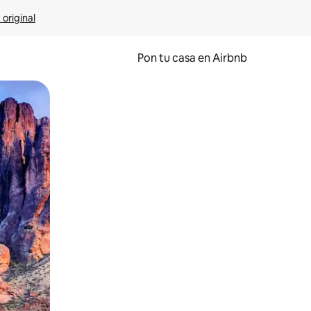
 original
Pon tu casa en Airbnb
o o desliza el dedo.