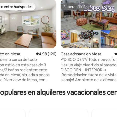
ito entre huéspedes
Superanfitrión
 entre huéspedes preferido
Superanfitrión
nto en Mesa
Calificación promedio: 4.98 de 5, 126 reseñas
4.98 (126)
Casa adosada en Mesa
C
derno cerca de todo
\*DISCO DEN*/¡Todo nuevo, fun
4.97 de 5, 156 reseñas
70, 3 dormitorios, 2 baños y jacu
on estilo en esta casa de 3
Haz un viaje divertido al pasado
os/2 baños recientemente
DISCO DEN... INTERIOR -->
a en Mesa, situada a pocos
¡Remodelación fuera de la vista
e Riverview de Mesa, con
a abajo! Ambiente de la década
s restaurantes y tiendas. Con
completo con una bola de disco
ción céntrica cerca de las
juegos de Atari y, por supuesto
ulares en alquileres vacacionales cer
s autopistas, disfruta de todo lo
de neón, ¡pero sin sacrificio a la
e el metro de Phoenix. A poca
comodidad de un hogar! ¡Además de
 en coche se encuentran el
Google Wifi superrápido! EXTERIOR -->
o, el casco antiguo de
¡Relájate en el jacuzzi privado, 
e, Tempe Market Place y ASU.
patio o barbacoa con amigosyfa