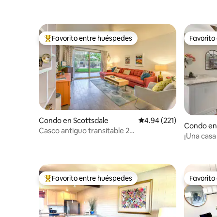
Favorito entre huéspedes
Favorito
Favorito entre huéspedes preferido
Favorito
Condo en Scottsdale
Calificación promedio: 
4.94 (221)
Condo en
Casco antiguo transitable 2
¡Una casa
dormitorios/2 baños junto a la piscina
con pisci
antiguo!
Favorito entre huéspedes
Favorito
Favorito entre huéspedes preferido
Favorito