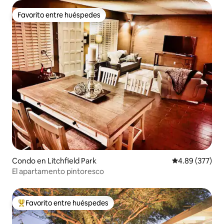
Favorito entre huéspedes
Favorito entre huéspedes
Condo en Litchfield Park
Calificación pr
4.89 (377)
El apartamento pintoresco
Favorito entre huéspedes
Favorito entre huéspedes preferido