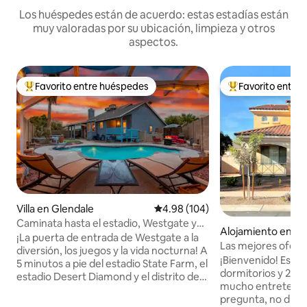
Los huéspedes están de acuerdo: estas estadías están
muy valoradas por su ubicación, limpieza y otros
aspectos.
Favorito entre huéspedes
Favorito entre
Favorito entre huéspedes preferido
Favorito entre hu
Villa en Glendale
Calificación promedio: 4.98 de 5
4.98 (104)
Caminata hasta el estadio, Westgate y
Alojamiento en Gl
Arena/Área VIP Exp Lux
¡La puerta de entrada de Westgate a la
Las mejores ofer
diversión, los juegos y la vida nocturna! A
Sweet Home
¡Bienvenido! Esta 
5 minutos a pie del estadio State Farm, el
dormitorios y 2,5 
estadio Desert Diamond y el distrito de
mucho entretenimi
entretenimiento Westgate. A menos de
pregunta, no dude
30 minutos en coche de todas las