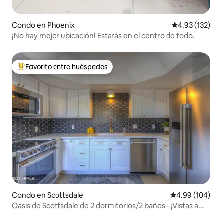
Condo en Phoenix
Calificación p
4.93 (132)
¡No hay mejor ubicación! Estarás en el centro de todo.
Favorito entre huéspedes
Favorito entre huéspedes preferido
Condo en Scottsdale
Calificación pr
4.99 (104)
Oasis de Scottsdale de 2 dormitorios/2 baños - ¡Vistas a
Camelback!