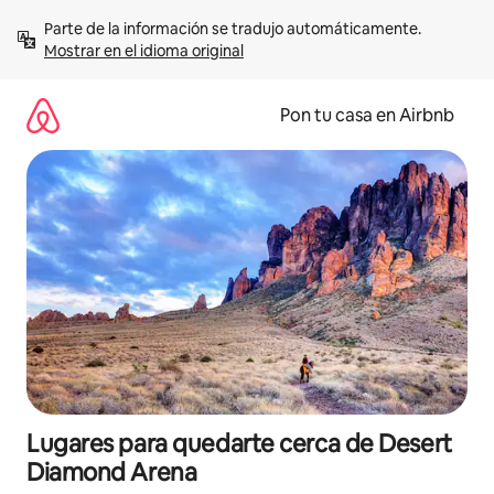
Omite
Parte de la información se tradujo automáticamente. 
el
Mostrar en el idioma original
contenido
Pon tu casa en Airbnb
Lugares para quedarte cerca de Desert
Diamond Arena