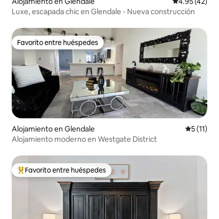
Alojamiento en Glendale
Calificación 
4.95 (42)
Luxe, escapada chic en Glendale - Nueva construcción
Favorito entre huéspedes
Favorito entre huéspedes
Alojamiento en Glendale
Calificaci
5 (11)
Alojamiento moderno en Westgate District
Favorito entre huéspedes
Favorito entre huéspedes preferido