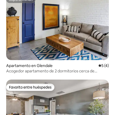
Superanfitrión
Apartamento en Glendale
Calificac
5 (4)
Acogedor apartamento de 2 dormitorios cerca de
Westgate y el estadio, mascotas, espacio de trabajo
Favorito entre huéspedes
Favorito entre huéspedes