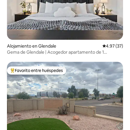
Alojamiento en Glendale
Calificación 
4.97 (37)
Gema de Glendale | Acogedor apartamento de 1
dormitorio cerca de la base de la Fuerza Aérea y el estadio
Favorito entre huéspedes
Favorito entre huéspedes preferido