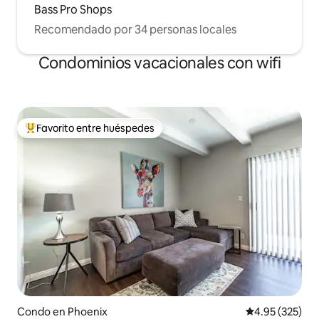
Bass Pro Shops
Recomendado por 34 personas locales
Condominios vacacionales con wifi
Favorito entre huéspedes
Favorito entre huéspedes preferido
Condo en Phoenix
Calificación pr
4.95 (325)