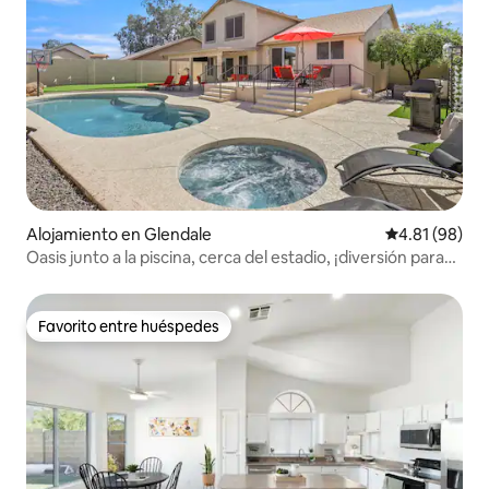
Alojamiento en Glendale
Calificación 
4.81 (98)
Oasis junto a la piscina, cerca del estadio, ¡diversión para
todos!
Favorito entre huéspedes
Favorito entre huéspedes