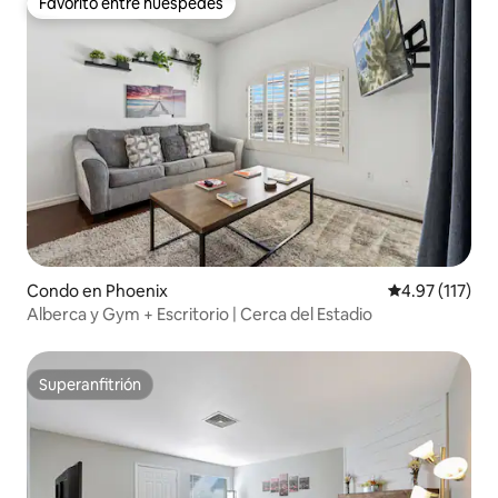
Favorito entre huéspedes
Favorito entre huéspedes
Condo en Phoenix
Calificación p
4.97 (117)
Alberca y Gym + Escritorio | Cerca del Estadio
Superanfitrión
Superanfitrión