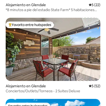
Alojamiento en Glendale
Calificaci
5 (22)
*8 minutos a pie del estadio State Farm* 5 habitaciones
Piscina/spa
Favorito entre huéspedes
Favorito entre huéspedes preferido
Alojamiento en Glendale
Calificaci
5 (52)
Conciertos/Outlets/Torneos - 2 Suites Deluxe