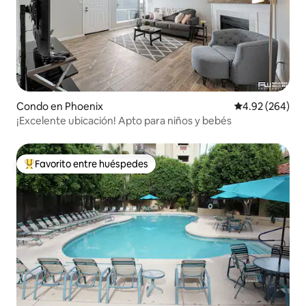
Condo en Phoenix
Calificación pr
4.92 (264)
¡Excelente ubicación! Apto para niños y bebés
Favorito entre huéspedes
Favorito entre huéspedes preferido