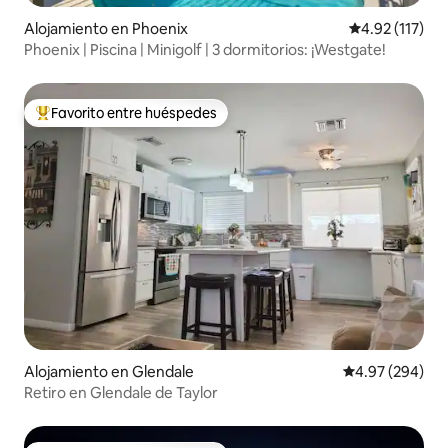
Alojamiento en Phoenix
Calificación p
4.92 (117)
Phoenix | Piscina | Minigolf | 3 dormitorios: ¡Westgate!
Favorito entre huéspedes
Favorito entre huéspedes preferido
Alojamiento en Glendale
Calificación pr
4.97 (294)
Retiro en Glendale de Taylor