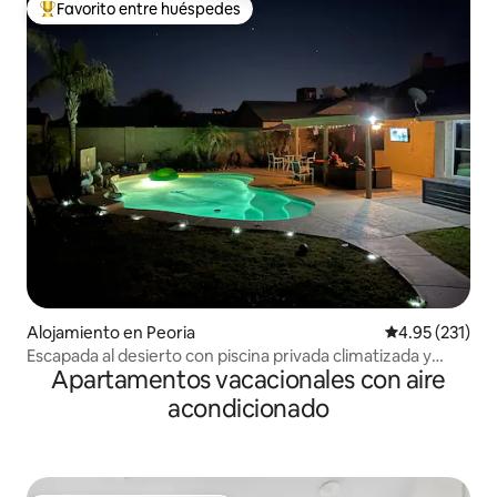
Favorito entre huéspedes
Favorito entre huéspedes preferido
Alojamiento en Peoria
Calificación p
4.95 (231)
Escapada al desierto con piscina privada climatizada y
Apartamentos vacacionales con aire
patio trasero
acondicionado