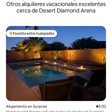
Otros alquileres vacacionales excelentes
ciudad
cerca de Desert Diamond Arena
Favorito entre huéspedes
Favorito entre huéspedes preferido
Alojamiento en Surprise
Calificac
5 (5)
Honeysuckle Haven: refugio junto a la piscina en Surprise