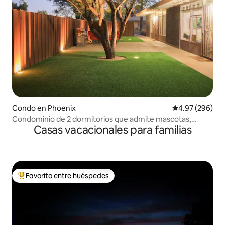
Condo en Phoenix
Calificación pr
4.97 (296)
Condominio de 2 dormitorios que admite mascotas,
Casas vacacionales para familias
ubicación accesible a pie
Favorito entre huéspedes
Favorito entre huéspedes preferido