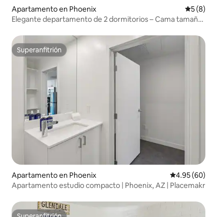
Apartamento en Phoenix
Calificac
5 (8)
Elegante departamento de 2 dormitorios – Cama tamaño
king – ¡A poca distancia a pie del centro de Phoenix!
Superanfitrión
Superanfitrión
Apartamento en Phoenix
Calificación p
4.95 (60)
Apartamento estudio compacto | Phoenix, AZ | Placemakr
Superanfitrión