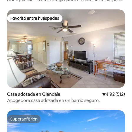
Favorito entre huéspedes
Favorito entre huéspedes
Casa adosada en Glendale
Calificación p
4.92 (512)
Acogedora casa adosada en un barrio seguro.
Superanfitrión
Superanfitrión