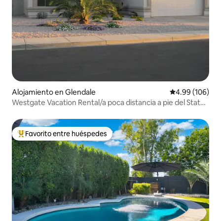
Alojamiento en Glendale
Calificación pr
4.99 (106)
Westgate Vacation Rental/a poca distancia a pie del State
Farm Stadium
Favorito entre huéspedes
Favorito entre huéspedes preferido