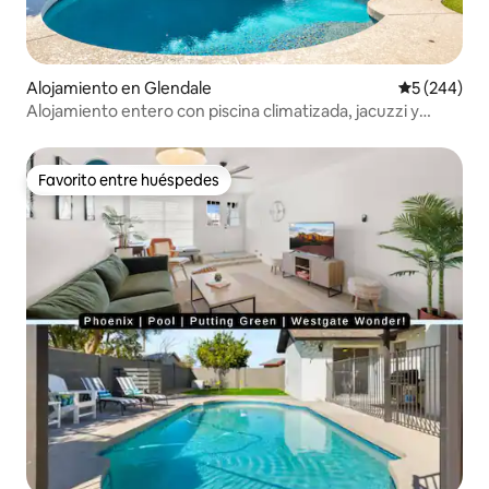
Alojamiento en Glendale
Calificación
5 (244)
Alojamiento entero con piscina climatizada, jacuzzi y
sauna
Favorito entre huéspedes
Favorito entre huéspedes