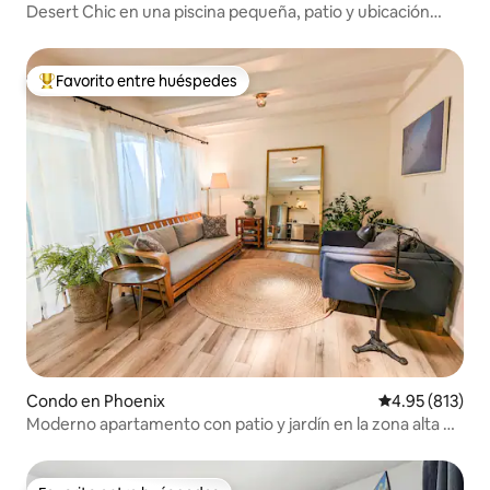
Desert Chic en una piscina pequeña, patio y ubicación
privilegiada
Favorito entre huéspedes
Favorito entre huéspedes preferido
Condo en Phoenix
Calificación p
4.95 (813)
Moderno apartamento con patio y jardín en la zona alta de
Phoenix