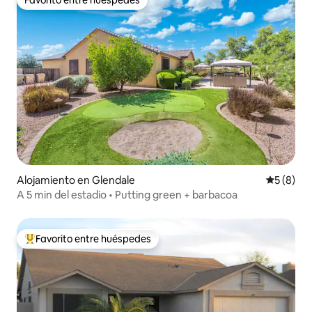
Favorito entre huéspedes
Favorito entre huéspedes
Alojamiento en Glendale
Calificac
5 (8)
A 5 min del estadio • Putting green + barbacoa
Favorito entre huéspedes
Favorito entre huéspedes preferido