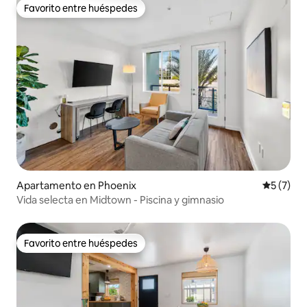
Favorito entre huéspedes
Favorito entre huéspedes
Apartamento en Phoenix
Calificac
5 (7)
Vida selecta en Midtown - Piscina y gimnasio
Favorito entre huéspedes
Favorito entre huéspedes