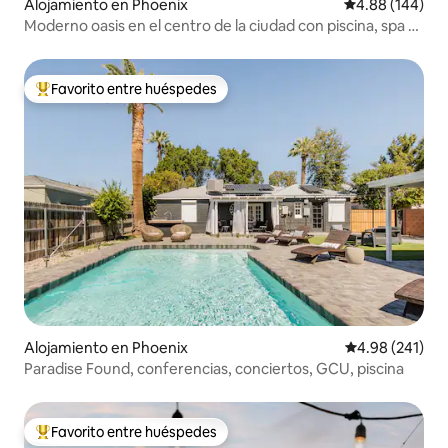
Alojamiento en Phoenix
Calificación pr
4.88 (144)
Moderno oasis en el centro de la ciudad con piscina, spa y
terraza en la azotea
Favorito entre huéspedes
Favorito entre huéspedes preferido
Alojamiento en Phoenix
Calificación pr
4.98 (241)
Paradise Found, conferencias, conciertos, GCU, piscina
Favorito entre huéspedes
Favorito entre huéspedes preferido