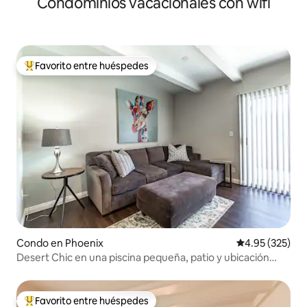
Condominios vacacionales con wifi
Favorito entre huéspedes
Favorito entre huéspedes preferido
Condo en Phoenix
Calificación pr
4.95 (325)
Desert Chic en una piscina pequeña, patio y ubicación
privilegiada
Favorito entre huéspedes
Favorito entre huéspedes preferido