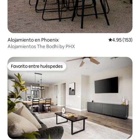
Alojamiento en Phoenix
Calificación p
4.95 (153)
Alojamientos The Bodhi by PHX
Favorito entre huéspedes
Favorito entre huéspedes