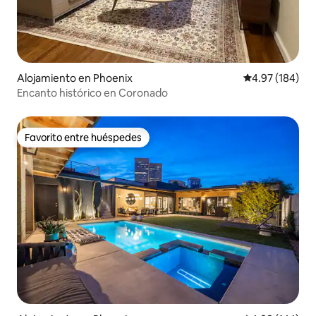
Alojamiento en Phoenix
Calificación pr
4.97 (184)
Encanto histórico en Coronado
Favorito entre huéspedes
Favorito entre huéspedes