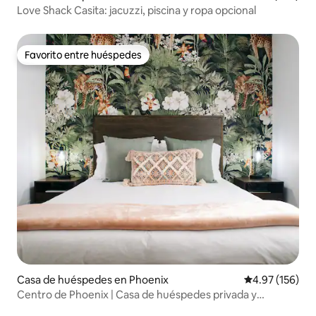
Love Shack Casita: jacuzzi, piscina y ropa opcional
Favorito entre huéspedes
Favorito entre huéspedes
Casa de huéspedes en Phoenix
Calificación p
4.97 (156)
Centro de Phoenix | Casa de huéspedes privada y
aparcamiento