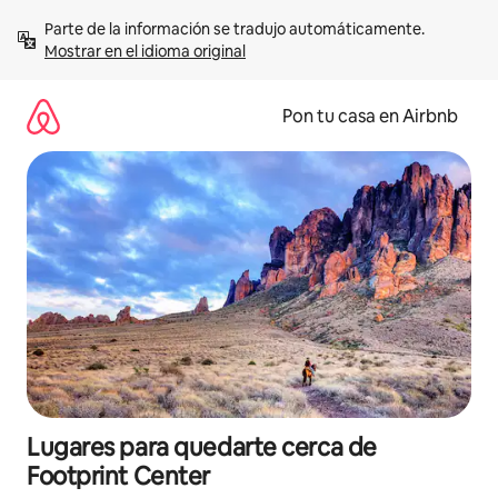
Omite
Parte de la información se tradujo automáticamente. 
el
Mostrar en el idioma original
contenido
Pon tu casa en Airbnb
Lugares para quedarte cerca de
Footprint Center