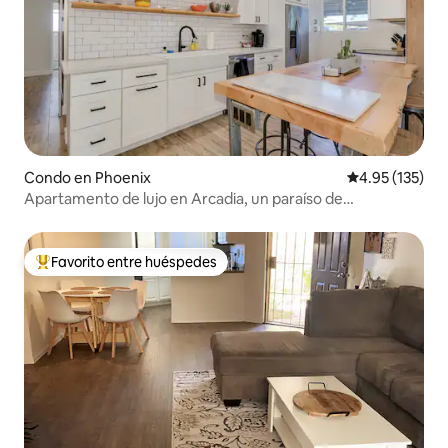
Condo en Phoenix
Calificación p
4.95 (135)
Apartamento de lujo en Arcadia, un paraíso de
restaurantes al que se puede ir andando
Favorito entre huéspedes
Favorito entre huéspedes preferido