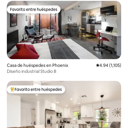
Favorito entre huéspedes
Favorito entre huéspedes
Casa de huéspedes en Phoenix
Calificación pro
4.94 (1,105)
Diseño industrial Studio B
Favorito entre huéspedes
Favorito entre huéspedes preferido