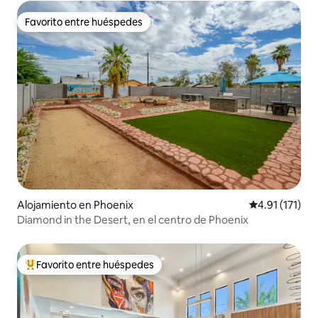
Favorito entre huéspedes
Favorito entre huéspedes
Alojamiento en Phoenix
Calificación p
4.91 (171)
Diamond in the Desert, en el centro de Phoenix
Favorito entre huéspedes
Favorito entre huéspedes preferido