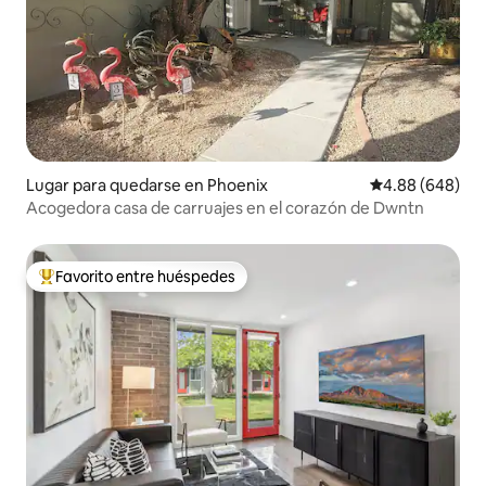
Lugar para quedarse en Phoenix
Calificación pr
4.88 (648)
Acogedora casa de carruajes en el corazón de Dwntn
Favorito entre huéspedes
Favorito entre huéspedes preferido