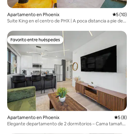
Apartamento en Phoenix
Calificaci
5 (10)
Suite King en el centro de PHX | A poca distancia a pie de
Chase Field y Ro
Favorito entre huéspedes
Favorito entre huéspedes
Apartamento en Phoenix
Calificac
5 (8)
Elegante departamento de 2 dormitorios – Cama tamaño
king – ¡A poca distancia a pie del centro de Phoenix!