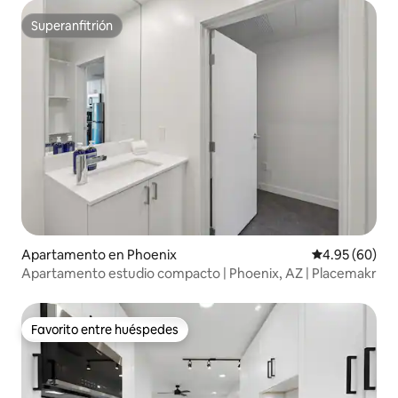
Superanfitrión
Superanfitrión
Apartamento en Phoenix
Calificación p
4.95 (60)
Apartamento estudio compacto | Phoenix, AZ | Placemakr
Favorito entre huéspedes
Favorito entre huéspedes