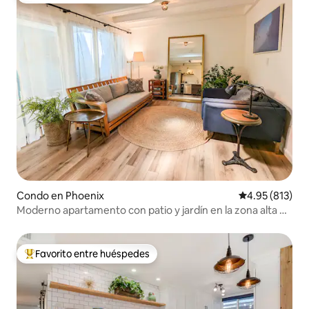
Condo en Phoenix
Calificación p
4.95 (813)
Moderno apartamento con patio y jardín en la zona alta de
Phoenix
Favorito entre huéspedes
Favorito entre huéspedes preferido