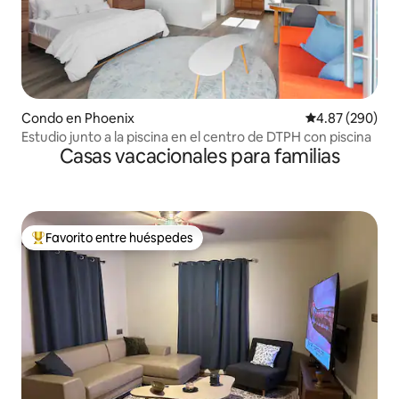
Condo en Phoenix
Calificación pr
4.87 (290)
Estudio junto a la piscina en el centro de DTPH con piscina
Casas vacacionales para familias
Favorito entre huéspedes
Favorito entre huéspedes preferido