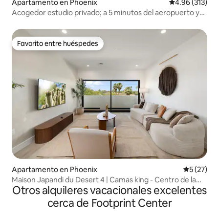
Apartamento en Phoenix
Calificación p
4.96 (313)
Acogedor estudio privado; a 5 minutos del aeropuerto y
del centro de la ciudad
Favorito entre huéspedes
Favorito entre huéspedes
Apartamento en Phoenix
Calificaci
5 (27)
Maison Japandi du Desert 4 | Camas king - Centro de la
Otros alquileres vacacionales excelentes
ciudad
cerca de Footprint Center