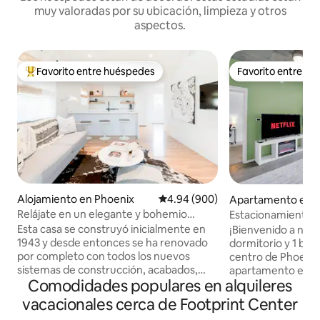
muy valoradas por su ubicación, limpieza y otros
aspectos.
Favorito entre huéspedes
Favorito entre h
Favorito entre huéspedes preferido
Favorito entre h
Alojamiento en Phoenix
Calificación promedio: 4.94 de 5
4.94 (900)
Apartamento en 
Relájate en un elegante y bohemio
Estacionamiento gr
bungalow de Phoenix
|Centric 1BR |En
Esta casa se construyó inicialmente en
¡Bienvenido a nue
1943 y desde entonces se ha renovado
dormitorio y 1 bañ
por completo con todos los nuevos
centro de Phoenix! Nuest
sistemas de construcción, acabados,
apartamento es p
Comodidades populares en alquileres
ventanas, puertas, ¡las obras! Queremos
que viajan solas o
asegurarnos de que nuestros
explorar esta vibr
vacacionales cerca de Footprint Center
huéspedes estén lo más cómodos
de nuestra elegant