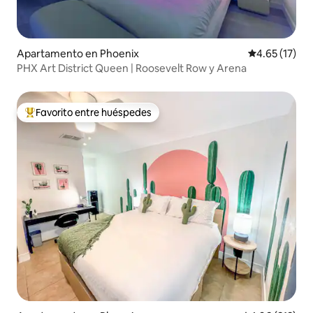
Apartamento en Phoenix
Calificación 
4.65 (17)
PHX Art District Queen | Roosevelt Row y Arena
Favorito entre huéspedes
Favorito entre huéspedes preferido