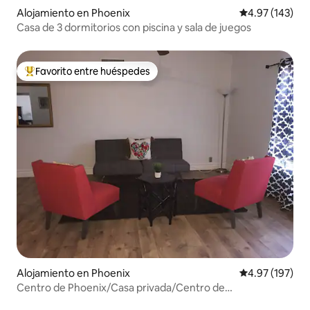
Alojamiento en Phoenix
Calificación p
4.97 (143)
Casa de 3 dormitorios con piscina y sala de juegos
Favorito entre huéspedes
Favorito entre huéspedes preferido
Alojamiento en Phoenix
Calificación p
4.97 (197)
Centro de Phoenix/Casa privada/Centro de
convenciones/Familia