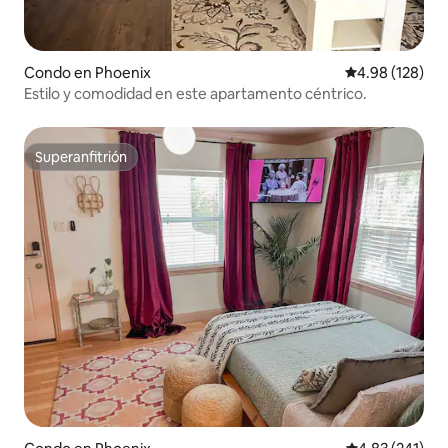
Condo en Phoenix
Calificación pr
4.98 (128)
Estilo y comodidad en este apartamento céntrico.
Superanfitrión
Superanfitrión