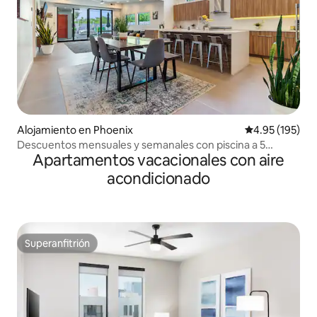
Alojamiento en Phoenix
Calificación p
4.95 (195)
Descuentos mensuales y semanales con piscina a 5
Apartamentos vacacionales con aire
minutos de DT PHX
acondicionado
Superanfitrión
Superanfitrión