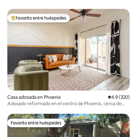
Favorito entre huéspedes
Favorito entre huéspedes preferido
Casa adosada en Phoenix
Calificación p
4.9 (320)
Adosado reformado en el centro de Phoenix, cerca de
Restaurant Row
Favorito entre huéspedes
Favorito entre huéspedes