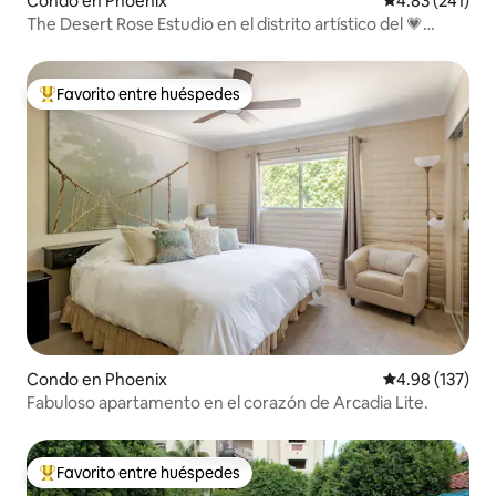
Condo en Phoenix
Calificación p
4.83 (241)
The Desert Rose Estudio en el distrito artístico del 💗
centro
Favorito entre huéspedes
Favorito entre huéspedes preferido
Condo en Phoenix
Calificación p
4.98 (137)
Fabuloso apartamento en el corazón de Arcadia Lite.
Favorito entre huéspedes
Favorito entre huéspedes preferido