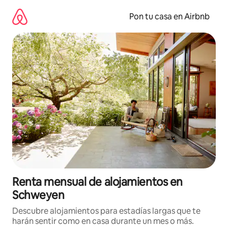
Omite
el
Pon tu casa en Airbnb
contenido
Renta mensual de alojamientos en
Schweyen
Descubre alojamientos para estadías largas que te
harán sentir como en casa durante un mes o más.