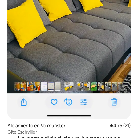
Alojamiento en Volmunster
Calificación 
4.76 (21)
Gîte Eschviller