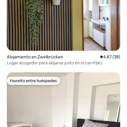
Alojamiento en Zweibrücken
Calificación p
4.87 (39)
Lugar acogedor para alojarse justo en el carril bici
Favorito entre huéspedes
Favorito entre huéspedes