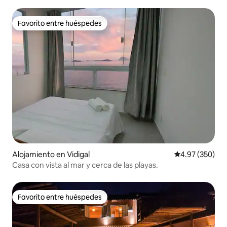
Favorito entre huéspedes
Favorito entre huéspedes
Alojamiento en Vidigal
Calificación pr
4.97 (350)
Casa con vista al mar y cerca de las playas.
Favorito entre huéspedes
Favorito entre huéspedes