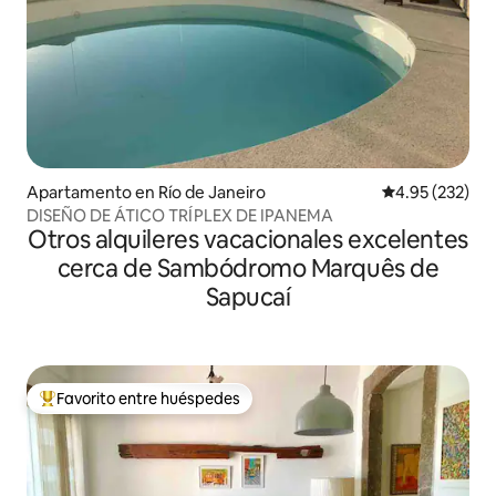
Apartamento en Río de Janeiro
Calificación pr
4.95 (232)
DISEÑO DE ÁTICO TRÍPLEX DE IPANEMA
Otros alquileres vacacionales excelentes
cerca de Sambódromo Marquês de
Sapucaí
Favorito entre huéspedes
Favorito entre huéspedes preferido