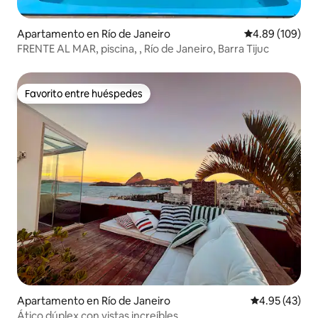
Apartamento en Río de Janeiro
Calificación pr
4.89 (109)
FRENTE AL MAR, piscina, , Río de Janeiro, Barra Tijuc
Favorito entre huéspedes
Favorito entre huéspedes
Apartamento en Río de Janeiro
Calificación 
4.95 (43)
Ático dúplex con vistas increíbles