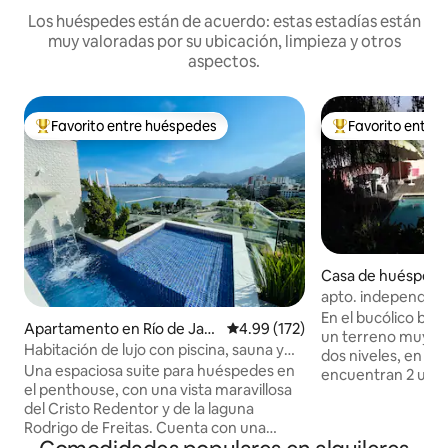
Los huéspedes están de acuerdo: estas estadías están
muy valoradas por su ubicación, limpieza y otros
aspectos.
Favorito entre huéspedes
Favorito entre
Favorito entre huéspedes preferido
Favorito entre hu
Casa de huéspede
a Teresa
apto. independient
con piscina
En el bucólico barr
Apartamento en Río de Jan
Calificación promedio: 4.99 de 5
4.99 (172)
un terreno muy ar
eiro
Habitación de lujo con piscina, sauna y
dos niveles, en la 
privacidad.
Una espaciosa suite para huéspedes en
encuentran 2 uni
el penthouse, con una vista maravillosa
independientes qu
del Cristo Redentor y de la laguna
piscina: este apar
Rodrigo de Freitas. Cuenta con una
(otro anuncio). Con
amplia zona exterior con piscina y