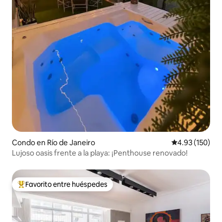
Condo en Río de Janeiro
Calificación p
4.93 (150)
Lujoso oasis frente a la playa: ¡Penthouse renovado!
Favorito entre huéspedes
Favorito entre huéspedes preferido