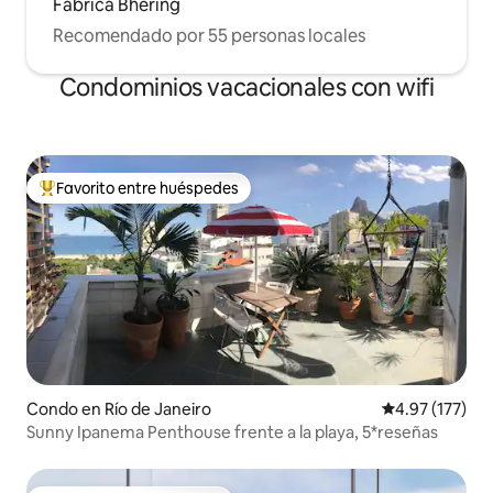
Fábrica Bhering
Recomendado por 55 personas locales
Condominios vacacionales con wifi
Favorito entre huéspedes
Favorito entre huéspedes preferido
Condo en Río de Janeiro
Calificación p
4.97 (177)
Sunny Ipanema Penthouse frente a la playa, 5*reseñas