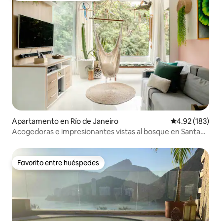
Apartamento en Río de Janeiro
Calificación p
4.92 (183)
Acogedoras e impresionantes vistas al bosque en Santa
Teresa + 500 Mbps
Favorito entre huéspedes
Favorito entre huéspedes