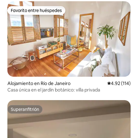
Favorito entre huéspedes
Favorito entre huéspedes
Alojamiento en Río de Janeiro
Calificación p
4.92 (114)
Casa única en el jardín botánico: villa privada
Superanfitrión
Superanfitrión