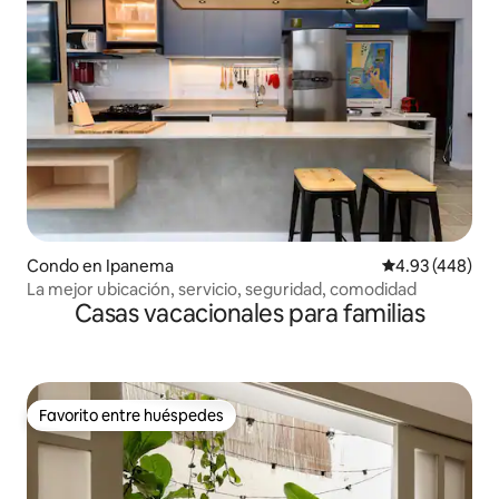
Condo en Ipanema
Calificación pr
4.93 (448)
La mejor ubicación, servicio, seguridad, comodidad
Casas vacacionales para familias
Favorito entre huéspedes
Favorito entre huéspedes