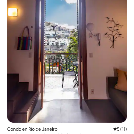
Condo en Río de Janeiro
Calificaci
5 (11)