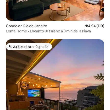
Condo en Río de Janeiro
Calificación p
4.94 (110)
Leme Home • Encanto Brasileño a 3 min de la Playa
Favorito entre huéspedes
Favorito entre huéspedes