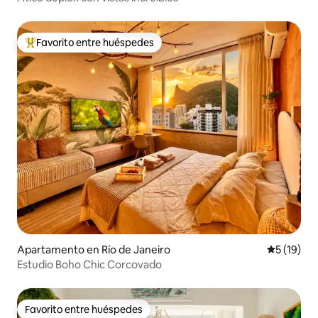
Favorito entre huéspedes
Favorito entre huéspedes preferido
Apartamento en Río de Janeiro
Calificaci
5 (19)
Estudio Boho Chic Corcovado
Favorito entre huéspedes
Favorito entre huéspedes