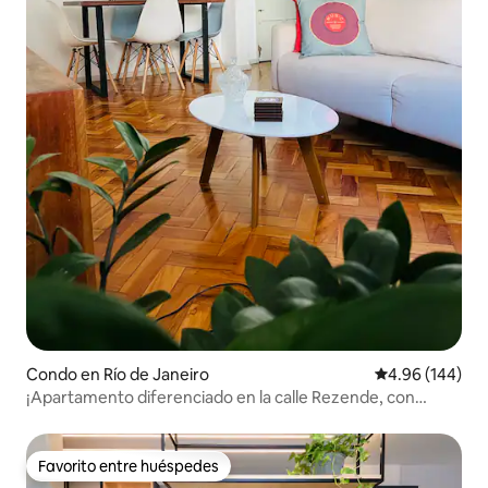
Condo en Río de Janeiro
Calificación pr
4.96 (144)
¡Apartamento diferenciado en la calle Rezende, con
47m2!
Favorito entre huéspedes
Favorito entre huéspedes