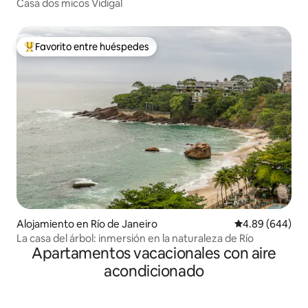
Casa dos micos Vidigal
Favorito entre huéspedes
Favorito entre huéspedes preferido
Alojamiento en Río de Janeiro
Calificación pr
4.89 (644)
La casa del árbol: inmersión en la naturaleza de Río
Apartamentos vacacionales con aire
acondicionado