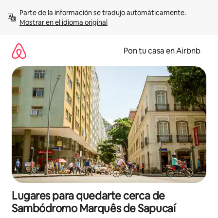
Omite
Parte de la información se tradujo automáticamente. 
el
Mostrar en el idioma original
contenido
Pon tu casa en Airbnb
Lugares para quedarte cerca de
Sambódromo Marquês de Sapucaí