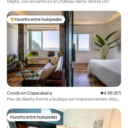
Depto. con encanto en el Château Santa Teresa U07
Favorito entre huéspedes
Favorito entre huéspedes preferido
Condo en Copacabana
Calificación p
4.99 (87)
Piso de diseño frente a la playa con impresionantes vistas
al mar
Favorito entre huéspedes
Favorito entre huéspedes