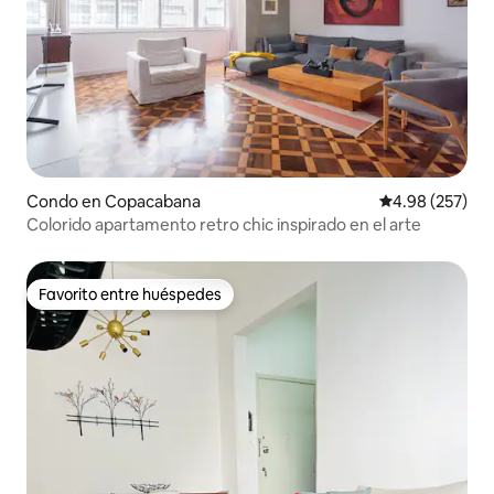
Condo en Copacabana
Calificación pr
4.98 (257)
Colorido apartamento retro chic inspirado en el arte
Favorito entre huéspedes
Favorito entre huéspedes