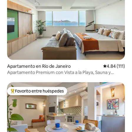
Apartamento en Río de Janeiro
Calificación p
4.84 (111)
Apartamento Premium con Vista a la Playa, Sauna y
Piscina
Favorito entre huéspedes
Favorito entre huéspedes preferido