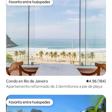
Favorito entre huéspedes
Favorito entre huéspedes
Condo en Río de Janeiro
Calificación pr
4.96 (184)
Apartamento reformado de 2 dormitorios a pie de playa
Favorito entre huéspedes
Favorito entre huéspedes