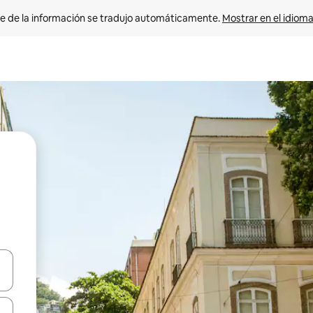
e de la información se tradujo automáticamente. 
Mostrar en el idioma
n las teclas de flecha hacia arriba y hacia abajo o explora con el tact