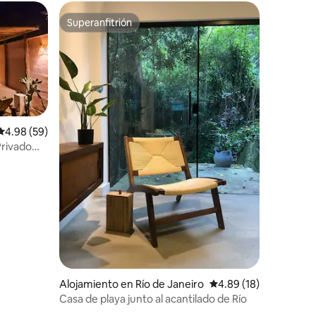
Superanfitrión
Superanfitrión
Calificación promedio: 4.98 de 5, 59 reseñas
4.98 (59)
Privado
Alojamiento en Río de Janeiro
Calificación promedio:
4.89 (18)
Casa de playa junto al acantilado de Río