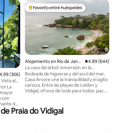
Apartame
Favorito entre huéspedes
Favor
rido
Favorito entre huéspedes preferido
Favorit
sa
Diseñado 
espectacu
Imagínate
espectacu
las marav
y el Crist
emociona
apartam
un piso i
con mucha
Alojamiento en Río de Janei
Calificación promedio: 
4.89 (644)
árboles f
ro
La casa del árbol: inmersión en la
acerola,
naturaleza de Río
Rodeada de higueras y del azul del mar,
guanában
lificación promedio: 4.99 de 5, 306 reseñas
4.99 (306)
Casa Árvore une la tranquilidad y el agito
piscina 
Vista al
carioca. Entre las playas de Leblon y
con tus a
no! La
Vidigal, ofrece de todo para todos: paz y
a nuestr
a mayor
descanso o bares y restaurantes. A 10
o con
minutos a pie de la costa de Leblon, con
nante del
calles encantadoras, bares y
de Praia do Vidigal
tarás a 2
restaurantes. Los mototaxis y los guías
en coche
locales te llevan al sendero de Vidigal con
 paz y
vistas panorámicas, además del
¿Quieres
moderno Bar da Lage y el Mirante do
cadas?