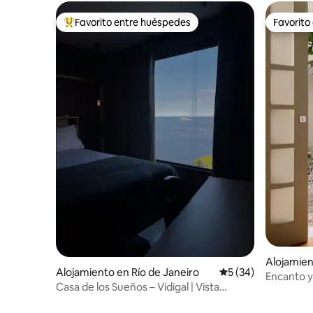
Favorito entre huéspedes
Favorito
Favorito entre huéspedes preferido
Favorito
Alojamien
Alojamiento en Río de Janeiro
Calificación promed
5 (34)
Encanto y
Casa de los Sueños – Vidigal | Vista
Río
increíble