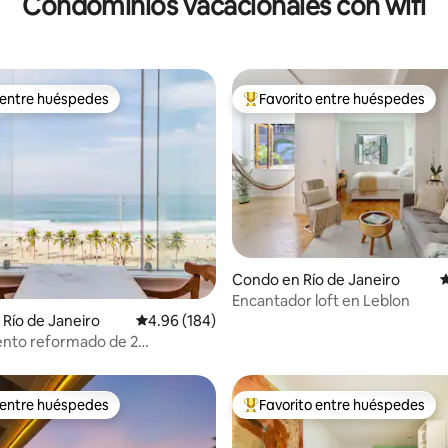
Condominios vacacionales con wifi
 entre huéspedes
Favorito entre huéspedes
 entre huéspedes
Favorito entre huéspedes prefe
4.97 de 5, 177 reseñas
Condo en Río de Janeiro
C
Encantador loft en Leblon
Río de Janeiro
Calificación promedio: 4.96 de 5, 184 reseñas
4.96 (184)
nto reformado de 2
s a pie de playa
 entre huéspedes
Favorito entre huéspedes
 entre huéspedes
Favorito entre huéspedes prefe