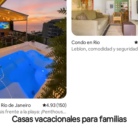
4.94 de 5, 118 reseñas
Condo en Rio
C
Leblon, comodidad y seguridad 
playa.
Río de Janeiro
Calificación promedio: 4.93 de 5, 150 reseñas
4.93 (150)
is frente a la playa: ¡Penthouse
Casas vacacionales para familias
!