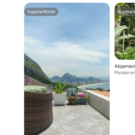
Superanfitrión
Superanf
Superanfitrión
Superanf
Alojamien
Paraíso en