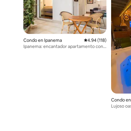
Condo en Ipanema
Calificación promedio: 
4.94 (118)
Ipanema: encantador apartamento con
piscina privada
Condo en 
Lujoso oas
renovado