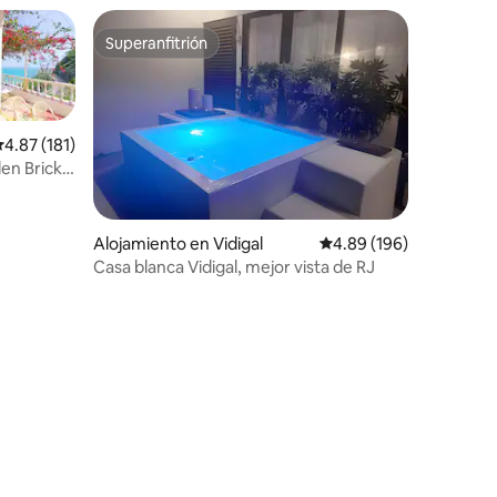
Superanfitrión
rido
Superanfitrión
alificación promedio: 4.87 de 5, 181 reseñas
4.87 (181)
en Bricks
Alojamiento en Vidigal
Calificación promedio: 
4.89 (196)
Casa blanca Vidigal, mejor vista de RJ