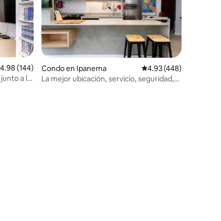
alificación promedio: 4.98 de 5, 144 reseñas
4.98 (144)
Condo en Ipanema
Calificación promedio: 
4.93 (448)
junto a la
La mejor ubicación, servicio, seguridad,
comodidad