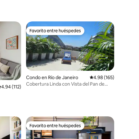
Favorito entre huéspedes
rido
Favorito entre huéspedes
Condo en Río de Janeiro
Calificación promedio: 
4.98 (165)
Cobertura Linda con Vista del Pan de
alificación promedio: 4.94 de 5, 112 reseñas
4.94 (112)
Azúcar / Urca
Favorito entre huéspedes
rido
Favorito entre huéspedes