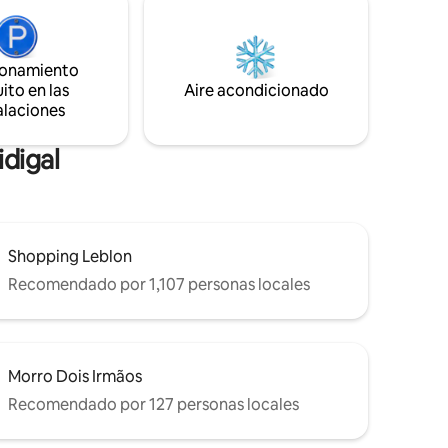
Arvrão. Perfecto para quienes quieren
ullicio y
vivir Río sin renunciar a la naturaleza.
zca unos
@casabrancarj
oche para
ionamiento
ito en las
Aire acondicionado
alaciones
idigal
Shopping Leblon
Recomendado por 1,107 personas locales
Morro Dois Irmãos
Recomendado por 127 personas locales