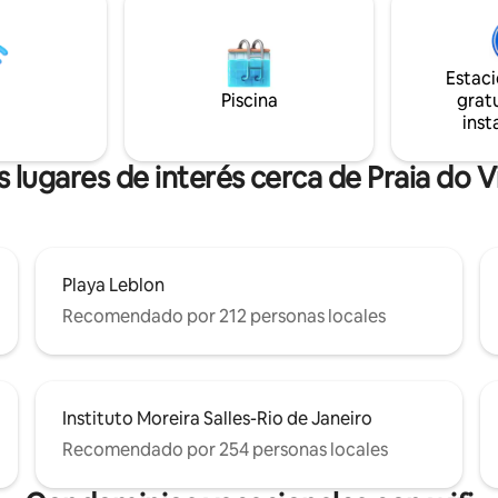
tes y bares! IMPORTANTE: EL
Explore la zona. ¿Quiere playa, b
ES TOTALMENTE POR
gente? Tome su coche y condu
S Correspondiente a 4
minutos. Lo ideal es tener un c
Estac
acceder a la propiedad. Puedo
Piscina
gratu
recomendar conductores.
inst
 lugares de interés cerca de Praia do V
Playa Leblon
Recomendado por 212 personas locales
Instituto Moreira Salles-Rio de Janeiro
Recomendado por 254 personas locales