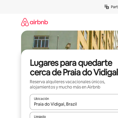
Omite
Part
el
contenido
Lugares para quedarte
cerca de Praia do Vidigal
Reserva alquileres vacacionales únicos,
alojamientos y mucho más en Airbnb
Ubicación
Cuando los resultados estén disponibles, navega co
Llegada