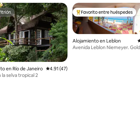
itrión
Favorito entre huéspedes
itrión
Favorito entre huéspedes prefe
Alojamiento en Leblon
C
Avenida Leblon Niemeyer. Gold
Castle
to en Río de Janeiro
Calificación promedio: 4.91 de 5, 47 reseñas
4.91 (47)
 la selva tropical 2