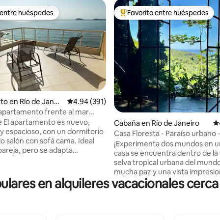
 entre huéspedes
Favorito entre huéspedes
 entre huéspedes
Favorito entre huéspedes prefe
to en Río de Janeir
Calificación promedio: 4.94 de 5, 391 reseñas
4.94 (391)
apartamento frente al mar
4.99 de 5, 172 reseñas
4 p. m.
 El apartamento es nuevo,
Cabaña en Río de Janeiro
Ca
 espacioso, con un dormitorio
Casa Floresta - Paraíso urbano - 
io salón con sofá cama. Ideal
mar
¡Experimenta dos mundos en u
pareja, pero se adapta
casa se encuentra dentro de l
nte a 4 personas. La cocina
selva tropical urbana del mund
grada y completa, y el balcón
mucha paz y una vista impresio
 hermosa vista panorámica al
res en alquileres vacacionales cerca 
mar de Leblon. Por otro lado, es
a ducha exterior. Se encuentra
km del asfalto y a 20 minutos 
le tranquila, entre Leblon y
de la playa de Leblon. ¿Quieres
 10 minutos a pie de Leblon, en
naturaleza? Quédate en casa. 
 puedes encontrar los mejores
aventurarte en senderos y cas