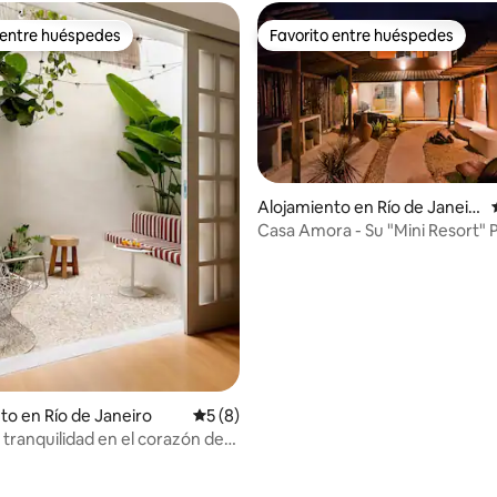
 entre huéspedes
Favorito entre huéspedes
 entre huéspedes
Favorito entre huéspedes
Alojamiento en Río de Janeir
o
Casa Amora - Su "Mini Resort" 
Beira Lagoa
to en Río de Janeiro
Calificación promedio: 5 de 5, 8 reseñas
5 (8)
io: 5 de 5, 34 reseñas
 tranquilidad en el corazón de