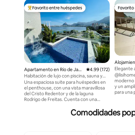
Favorito entre huéspedes
Favorito
Favorito entre huéspedes preferido
Favorito
Alojamien
o
Elegante 
Apartamento en Río de Jane
Calificación promedio: 
4.99 (172)
hasta las 
@lisihome
iro
Habitación de lujo con piscina, sauna y
moderno y
privacidad.
Una espaciosa suite para huéspedes en
y un ampl
el penthouse, con una vista maravillosa
para una 
del Cristo Redentor y de la laguna
cómodame
Rodrigo de Freitas. Cuenta con una
está inte
amplia zona exterior con piscina y
tiene una
Comodidades popula
cascada, un medio baño, una sauna de
mar, y un
vapor con ducha, cocina, parrilla para
en una cal
asados, refrigerador, placa de cocción,
Vidigal, a
microondas, Airfryer y utensilios de
Río. ¡Allí
cocina. El acceso a la suite es