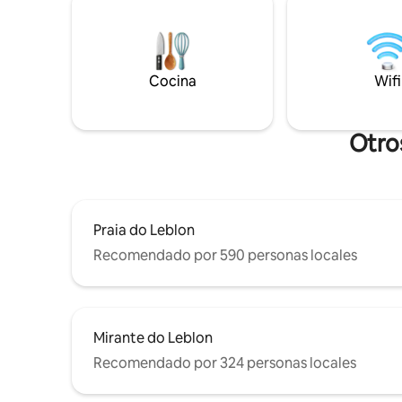
restauran
independiente. La suite está a dos pasos
ACCESO 
del carril bici Rodrigo de Freitas Lagoa, a 5
ESCALERA
minutos a pie desde los Jardines
PLANTAS
Botánicos, a 10 minutos en auto de
Cocina
Wifi
Copacabana, Leblon e Ipanema.
Otros
Praia do Leblon
Recomendado por 590 personas locales
Mirante do Leblon
Recomendado por 324 personas locales