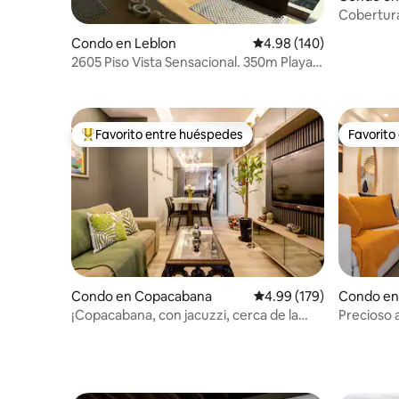
Cobertura
Azúcar / 
Condo en Leblon
Calificación promedio: 
4.98 (140)
2605 Piso Vista Sensacional. 350m Playa
Leblon
Favorito entre huéspedes
Favorito
Favorito entre huéspedes preferido
Favorito
Condo en Copacabana
Calificación promedio: 
4.99 (179)
Condo en
¡Copacabana, con jacuzzi, cerca de la
Precioso 
playa y de todo!
en Ipanem