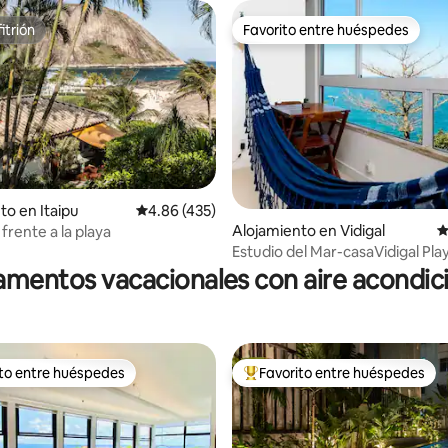
itrión
Favorito entre huéspedes
itrión
Favorito entre huéspedes
to en Itaipu
Calificación promedio: 4.86 de 5, 435 reseñas
4.86 (435)
Alojamiento en Vidigal
C
 frente a la playa
4.95 de 5, 135 reseñas
Estudio del Mar-casaVidigal Play
amanecer
mentos vacacionales con aire acondi
ito entre huéspedes
Favorito entre huéspedes
 entre huéspedes preferido
Favorito entre huéspedes prefe