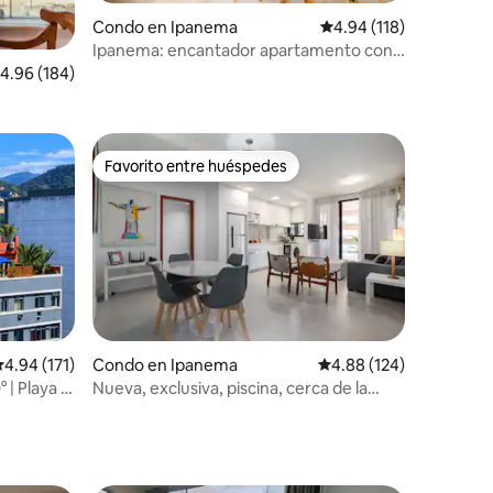
Condo en Ipanema
Calificación promedio: 
4.94 (118)
Ipanema: encantador apartamento con
piscina privada
alificación promedio: 4.96 de 5, 184 reseñas
4.96 (184)
Favorito entre huéspedes
Favorito entre huéspedes
alificación promedio: 4.94 de 5, 171 reseñas
4.94 (171)
Condo en Ipanema
Calificación promedio: 
4.88 (124)
| Playa |
Nueva, exclusiva, piscina, cerca de la
s
playa ip25