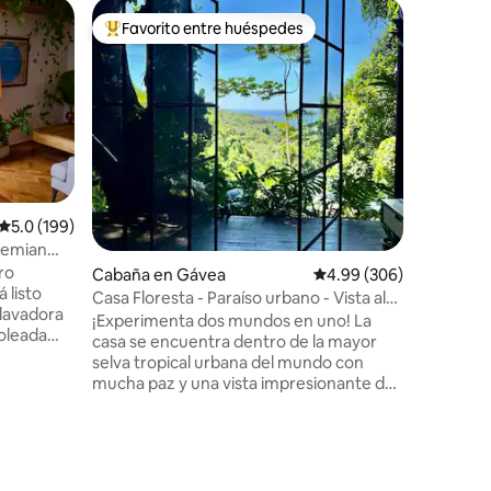
Apartame
Favorito entre huéspedes
Favor
rido
Favorito entre huéspedes preferido
Favorit
sa
Diseñado 
espectacu
Imagínate
espectacu
las marav
y el Crist
emociona
apartam
un piso i
con mucha
Calificación promedio: 5.0 de 5, 199 reseñas
5.0 (199)
árboles f
hemian
acerola,
guanában
Cabaña en Gávea
Calificación promedio: 
4.99 (306)
 listo
piscina 
Casa Floresta - Paraíso urbano - Vista al
 lavadora
con tus a
mar
¡Experimenta dos mundos en uno! La
soleada
a nuestr
casa se encuentra dentro de la mayor
o privado
selva tropical urbana del mundo con
na cama
mucha paz y una vista impresionante del
fibra,
mar de Leblon. Por otro lado, estarás a 2
era y
km del asfalto y a 20 minutos en coche
de la playa de Leblon. ¿Quieres paz y
orte
naturaleza? Quédate en casa. ¿Quieres
nutos
aventurarte en senderos y cascadas?