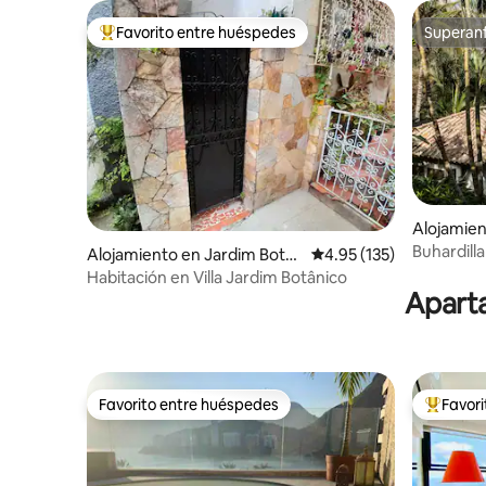
Favorito entre huéspedes
Superanf
Favorito entre huéspedes preferido
Superanf
Alojamien
Buhardilla
Alojamiento en Jardim Botâ
Calificación promedio: 
4.95 (135)
nico
Habitación en Villa Jardim Botânico
Aparta
Favorito entre huéspedes
Favor
Favorito entre huéspedes
Favorito