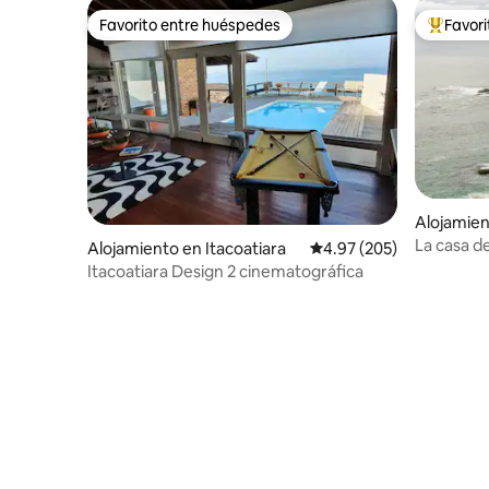
Favorito entre huéspedes
Favor
Favorito entre huéspedes
Favorito
Alojamien
La casa de
Alojamiento en Itacoatiara
Calificación promedio: 
4.97 (205)
naturalez
Itacoatiara Design 2 cinematográfica