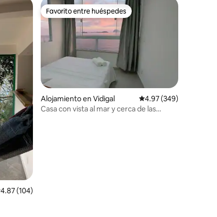
Favorito entre huéspedes
Favorito entre huéspedes
Alojamiento en Vidigal
Calificación promedio: 
4.97 (349)
Casa con vista al mar y cerca de las
playas.
alificación promedio: 4.87 de 5, 104 reseñas
4.87 (104)