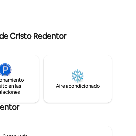
Explore la zona. ¿Quiere playa, bullicio y
tes de la
gente? Tome su coche y conduzca unos
minutos. Lo ideal es tener un coche para
acceder a la propiedad. Puedo
recomendar conductores.
 de Cristo Redentor
ionamiento
ito en las
Aire acondicionado
alaciones
dentor