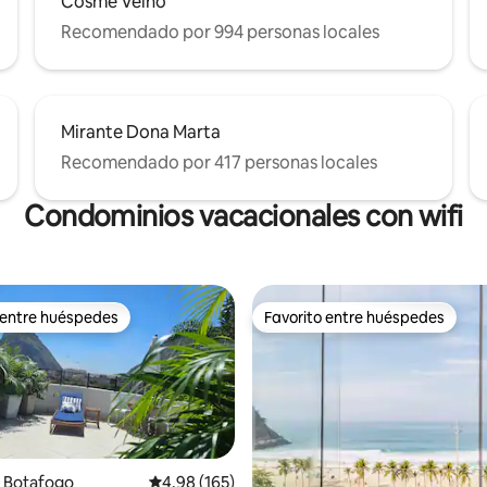
Cosme Velho
Recomendado por 994 personas locales
Mirante Dona Marta
Recomendado por 417 personas locales
Condominios vacacionales con wifi
 entre huéspedes
Favorito entre huéspedes
 entre huéspedes
Favorito entre huéspedes
 Botafogo
Calificación promedio: 4.98 de 5, 165 reseñas
4.98 (165)