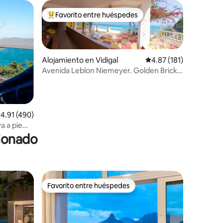
Favorito entre huéspedes
Favorito entre huéspedes preferido
Alojamiento en Vidigal
Calificación promedio: 
4.87 (181)
Avenida Leblon Niemeyer. Golden Bricks
Castle
alificación promedio: 4.91 de 5, 490 reseñas
4.91 (490)
a a pie
cionado
Favorito entre huéspedes
rido
Favorito entre huéspedes