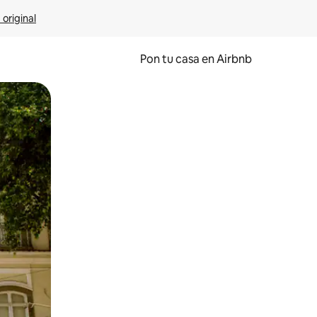
 original
Pon tu casa en Airbnb
o o desliza el dedo.