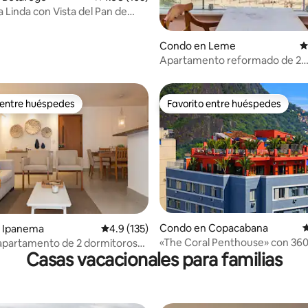
 Linda con Vista del Pan de
Urca
4.98 de 5, 140 reseñas
Condo en Leme
C
Apartamento reformado de 2
dormitorios a pie de playa
 entre huéspedes
Favorito entre huéspedes
 entre huéspedes
Favorito entre huéspedes
Condo en Copacabana
C
4.99 de 5, 179 reseñas
 Ipanema
Calificación promedio: 4.9 de 5, 135 reseñas
4.9 (135)
«The Coral Penthouse» con 360° 
apartamento de 2 dormitoros
Casas vacacionales para familias
Aire acondicionado en todas la
a de 75 m² con garaje
habitaciones