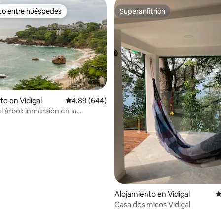
ito entre huéspedes
Superanfitrión
 entre huéspedes preferido
Superanfitrión
to en Vidigal
Calificación promedio: 4.89 de 5, 644 reseñas
4.89 (644)
l árbol: inmersión en la
4.97 de 5, 205 reseñas
a de Río
Alojamiento en Vidigal
C
Casa dos micos Vidigal