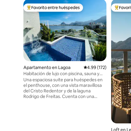
Favorito entre huéspedes
Favor
Favorito entre huéspedes preferido
Favorito
Apartamento en Lagoa
Calificación promedio: 
4.99 (172)
Habitación de lujo con piscina, sauna y
privacidad.
Una espaciosa suite para huéspedes en
el penthouse, con una vista maravillosa
del Cristo Redentor y de la laguna
Rodrigo de Freitas. Cuenta con una
amplia zona exterior con piscina y
cascada, un medio baño, una sauna de
vapor con ducha, cocina, parrilla para
asados, refrigerador, placa de cocción,
microondas, Airfryer y utensilios de
cocina. El acceso a la suite es
Loft en L