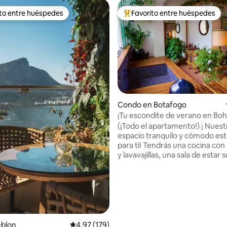
ito entre huéspedes
Favorito entre huéspedes
 entre huéspedes preferido
Favorito entre huéspedes prefe
Condo en Botafogo
¡Tu escondite de verano en Bo
4.99 de 5, 172 reseñas
Botafogo!
(¡Todo el apartamento!) ¡ Nuestro
espacio tranquilo y cómodo está
para ti! Tendrás una cocina con
y lavavajillas, una sala de estar 
con terraza y spa, un dormitori
con ventanas insonorizadas, u
tamaño queen, banda ancha de 
WIFI y baño en la suite con bañ
ducha. Botafogo es extremadamente
transitable y hay mucho transp
público cerca. ¡Estamos a 2 mi
eblon
Calificación promedio: 4.97 de 5, 179 reseñas
4.97 (179)