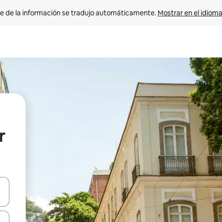
e de la información se tradujo automáticamente. 
Mostrar en el idioma
r
n las teclas de flecha hacia arriba y hacia abajo o explora con el tact