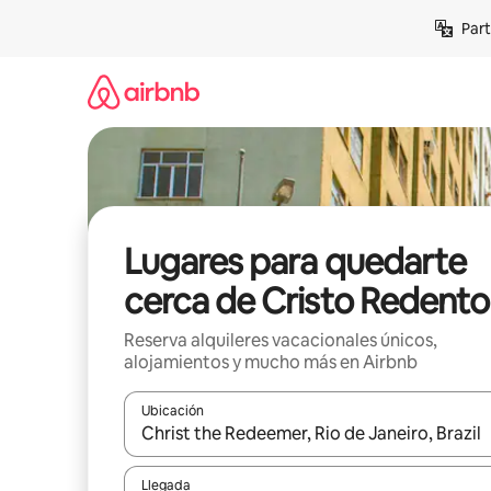
Omite
Part
el
contenido
Lugares para quedarte
cerca de Cristo Redento
Reserva alquileres vacacionales únicos,
alojamientos y mucho más en Airbnb
Ubicación
Cuando los resultados estén disponibles, navega co
Llegada