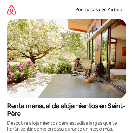
Omite
el
Pon tu casa en Airbnb
contenido
Renta mensual de alojamientos en Saint-
Père
Descubre alojamientos para estadías largas que te
harán sentir como en casa durante un mes o más.