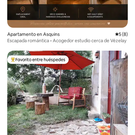
Apartamento en Asquins
Calificac
5 (8)
Escapada romántica • Acogedor estudio cerca de Vézelay
Favorito entre huéspedes
Favorito entre huéspedes preferido