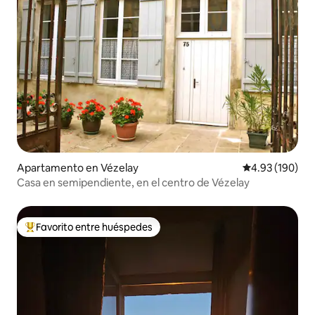
Apartamento en Vézelay
Calificación pr
4.93 (190)
Casa en semipendiente, en el centro de Vézelay
Favorito entre huéspedes
Favorito entre huéspedes preferido