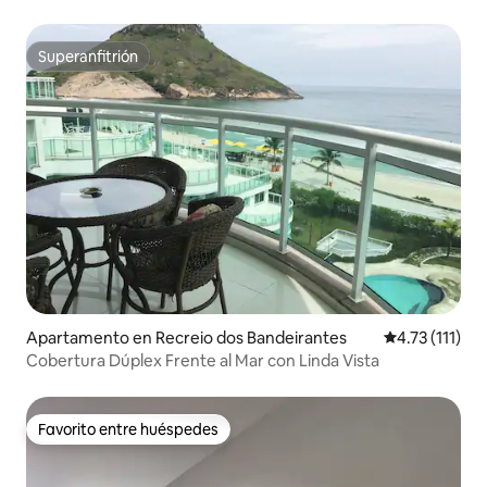
Superanfitrión
Superanfitrión
Apartamento en Recreio dos Bandeirantes
Calificación p
4.73 (111)
Cobertura Dúplex Frente al Mar con Linda Vista
Favorito entre huéspedes
Favorito entre huéspedes