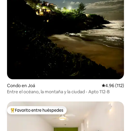
Condo en Joá
Calificación p
4.96 (112)
Entre el océano, la montaña y la ciudad - Apto 112-B
Favorito entre huéspedes
Favorito entre huéspedes preferido