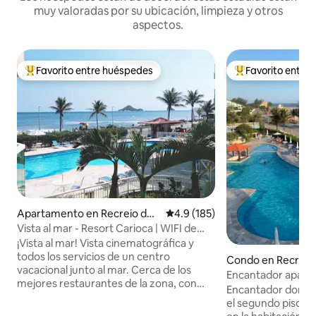
muy valoradas por su ubicación, limpieza y otros
aspectos.
Favorito entre huéspedes
Favorito entre
Favorito entre huéspedes preferido
Favorito entre hu
Apartamento en Recreio dos
Calificación promedio: 4.9 de 5
4.9 (185)
Bandeirantes
Vista al mar - Resort Carioca | WIFI de
600 Mb
¡Vista al mar! Vista cinematográfica y
todos los servicios de un centro
Condo en Recreio
vacacional junto al mar. Cerca de los
eirantes
Encantador aparta
mejores restaurantes de la zona, con
Pontal: familia, tra
Encantador dormito
una decoración moderna y aire
el segundo piso, c
acondicionado en todas las habitaciones.