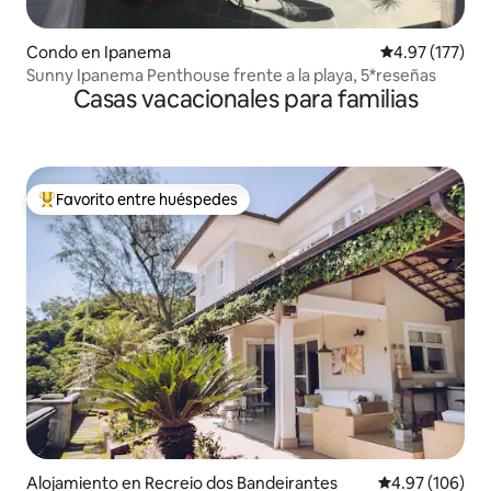
Condo en Ipanema
Calificación p
4.97 (177)
Sunny Ipanema Penthouse frente a la playa, 5*reseñas
Casas vacacionales para familias
Favorito entre huéspedes
Favorito entre huéspedes preferido
Alojamiento en Recreio dos Bandeirantes
Calificación pr
4.97 (106)