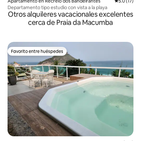
Apartamento en Recreio dos Bandeirantes
Calificación
5.0 (17)
Departamento tipo estudio con vista a la playa
Otros alquileres vacacionales excelentes
cerca de Praia da Macumba
Favorito entre huéspedes
Favorito entre huéspedes