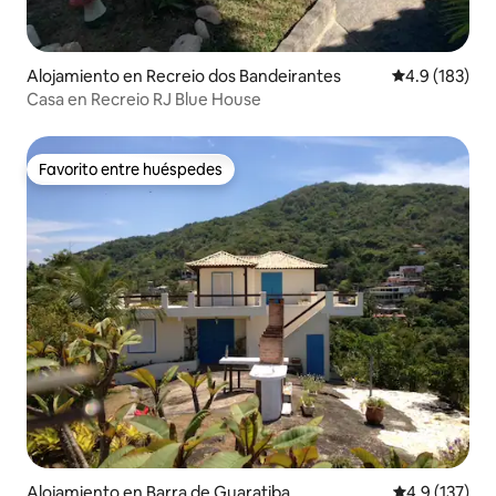
Alojamiento en Recreio dos Bandeirantes
Calificación 
4.9 (183)
Casa en Recreio RJ Blue House
Favorito entre huéspedes
Favorito entre huéspedes
Alojamiento en Barra de Guaratiba
Calificación 
4.9 (137)