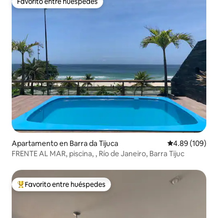
Favorito entre huéspedes
Favorito entre huéspedes
Apartamento en Barra da Tijuca
Calificación pr
4.89 (109)
FRENTE AL MAR, piscina, , Río de Janeiro, Barra Tijuc
Favorito entre huéspedes
Favorito entre huéspedes preferido