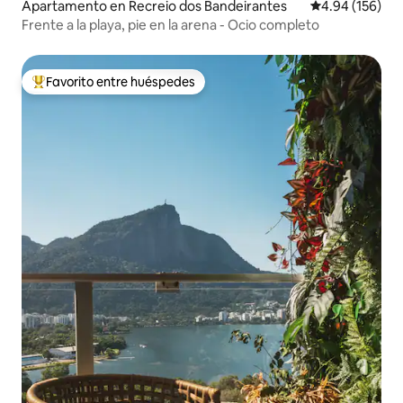
Apartamento en Recreio dos Bandeirantes
Calificación pr
4.94 (156)
Frente a la playa, pie en la arena - Ocio completo
Favorito entre huéspedes
Favorito entre huéspedes preferido