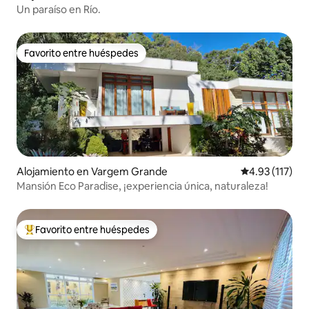
Un paraíso en Río.
Favorito entre huéspedes
Favorito entre huéspedes
Alojamiento en Vargem Grande
Calificación p
4.93 (117)
Mansión Eco Paradise, ¡experiencia única, naturaleza!
Favorito entre huéspedes
Favorito entre huéspedes preferido