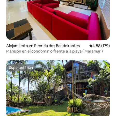
Alojamiento en Recreio dos Bandeirantes
Calificación pr
4.88 (179)
Mansión en el condominio frente a la playa ( Maramar )
Superanfitrión
Superanfitrión