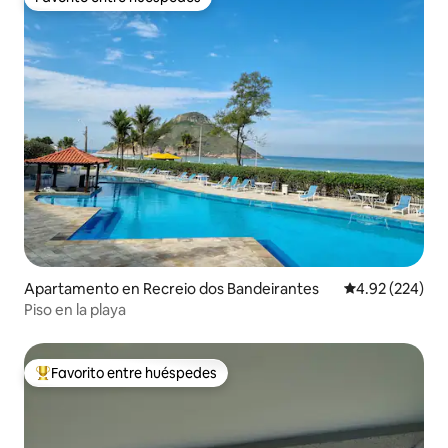
Favorito entre huéspedes
Apartamento en Recreio dos Bandeirantes
Calificación pr
4.92 (224)
Piso en la playa
Favorito entre huéspedes
Favorito entre huéspedes preferido