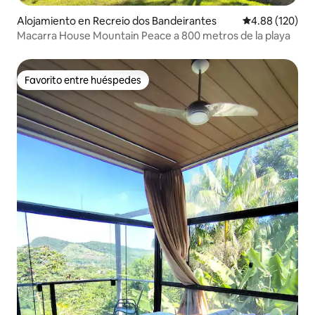
Alojamiento en Recreio dos Bandeirantes
Calificación pr
4.88 (120)
Macarra House Mountain Peace a 800 metros de la playa
Favorito entre huéspedes
Favorito entre huéspedes