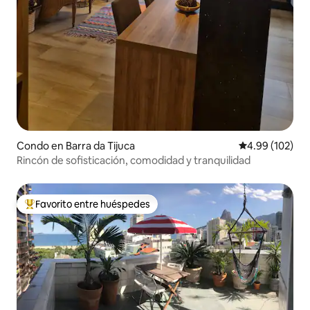
Condo en Barra da Tijuca
Calificación pr
4.99 (102)
Rincón de sofisticación, comodidad y tranquilidad
Favorito entre huéspedes
Favorito entre huéspedes preferido