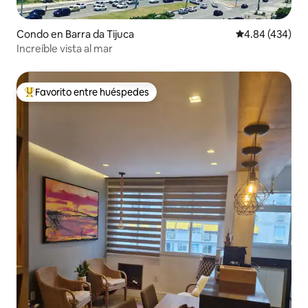
Condo en Barra da Tijuca
Calificación pr
4.84 (434)
Increíble vista al mar
Favorito entre huéspedes
Favorito entre huéspedes preferido