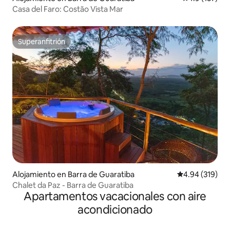
Casa del Faro: Costão Vista Mar
Superanfitrión
Superanfitrión
Alojamiento en Barra de Guaratiba
Calificación pr
4.94 (319)
Chalet da Paz - Barra de Guaratiba
Apartamentos vacacionales con aire
acondicionado