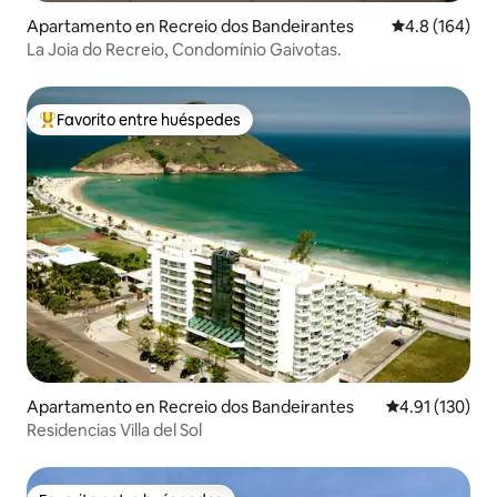
Apartamento en Recreio dos Bandeirantes
Calificación 
4.8 (164)
La Joia do Recreio, Condomínio Gaivotas.
Favorito entre huéspedes
Favorito entre huéspedes preferido
Apartamento en Recreio dos Bandeirantes
Calificación p
4.91 (130)
Residencias Villa del Sol