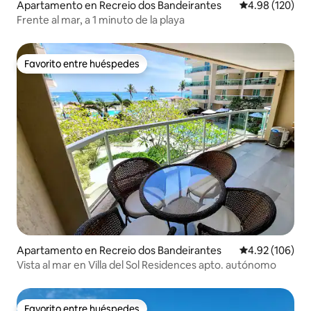
Apartamento en Recreio dos Bandeirantes
Calificación pr
4.98 (120)
Frente al mar, a 1 minuto de la playa
Favorito entre huéspedes
Favorito entre huéspedes
Apartamento en Recreio dos Bandeirantes
Calificación pr
4.92 (106)
Vista al mar en Villa del Sol Residences apto. autónomo
Favorito entre huéspedes