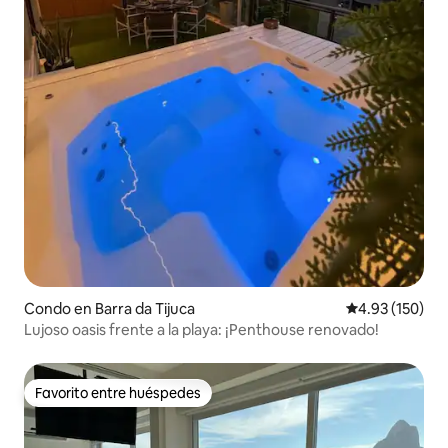
Condo en Barra da Tijuca
Calificación p
4.93 (150)
Lujoso oasis frente a la playa: ¡Penthouse renovado!
Favorito entre huéspedes
Favorito entre huéspedes