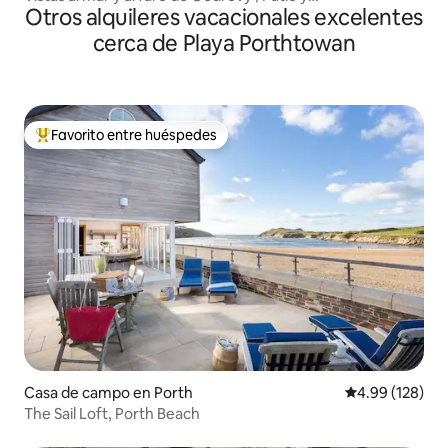
Otros alquileres vacacionales excelentes
estacionamiento
cerca de Playa Porthtowan
Favorito entre huéspedes
Favorito entre huéspedes preferido
Casa de campo en Porth
Calificación pr
4.99 (128)
The Sail Loft, Porth Beach