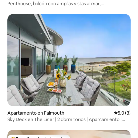
Penthouse, balcón con amplias vistas al mar,
estacionamiento
Apartamento en Falmouth
Calificació
5.0 (3)
Sky Deck en The Liner | 2 dormitorios | Aparcamiento |
Vistas al mar