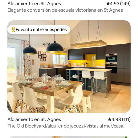
Alojamiento en St. Agnes
Calificación pr
4.93 (149)
Elegante conversión de escuela victoriana en St Agnes
Favorito entre huéspedes
Favorito entre huéspedes preferido
Alojamiento en St. Agnes
Calificación p
4.98 (111)
The Old Blockyard/alquiler de jacuzzi/vistas al mar/casa
ecológica