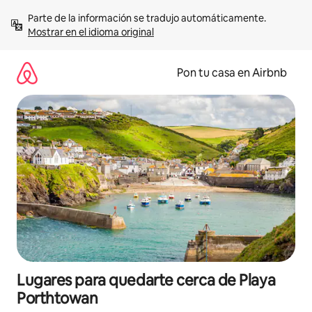
Omite
Parte de la información se tradujo automáticamente. 
el
Mostrar en el idioma original
contenido
Pon tu casa en Airbnb
Lugares para quedarte cerca de Playa
Porthtowan