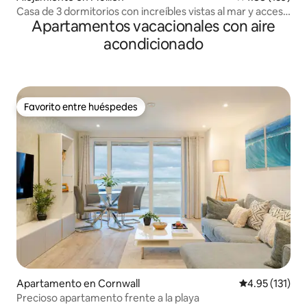
Casa de 3 dormitorios con increíbles vistas al mar y acceso
Apartamentos vacacionales con aire
a la playa
acondicionado
Favorito entre huéspedes
Favorito entre huéspedes
Apartamento en Cornwall
Calificación p
4.95 (131)
Precioso apartamento frente a la playa