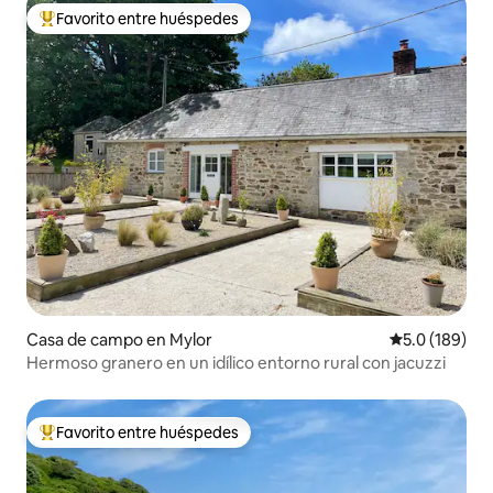
Favorito entre huéspedes
Favorito entre huéspedes preferido
Casa de campo en Mylor
Calificación 
5.0 (189)
Hermoso granero en un idílico entorno rural con jacuzzi
Favorito entre huéspedes
Favorito entre huéspedes preferido