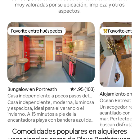
muy valoradas por su ubicación, limpieza y otros
aspectos.
Favorito entre huéspedes
Favorito entre
Favorito entre huéspedes
Favorito entre hu
Bungalow en Portreath
Calificación promedio: 4.95 de 5
4.95 (103)
Alojamiento en St
Casa independiente a pocos pasos del
Ocean Retreat - 
sendero costero y la playa
Casa independiente, moderna, luminosa
costera
Un acogedor refugi
y espaciosa, ideal para el verano o el
acantilado con imp
invierno. A 15 minutos a pie de la
mar. Perfecto para dos personas que
encantadora playa con bandera azul de
buscan disfrutar d
Porthtowan y de los servicios del pueblo.
Comodidades populares en alquileres
Cornualles, con a
A 10 minutos del sendero costero. 2
al sendero costero
dormitorios con camas tamaño king y