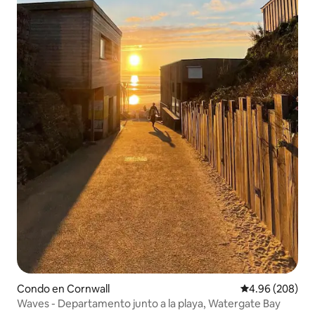
Condo en Cornwall
Calificación pr
4.96 (208)
Waves - Departamento junto a la playa, Watergate Bay