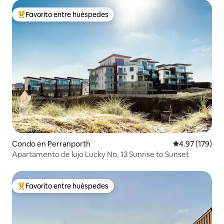
Favorito entre huéspedes
Favorito entre huéspedes preferido
Condo en Perranporth
Calificación p
4.97 (179)
Apartamento de lujo Lucky No. 13 Sunrise to Sunset
Favorito entre huéspedes
Favorito entre huéspedes preferido