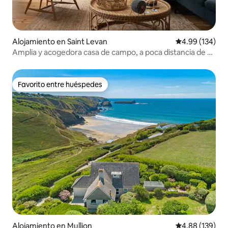
Alojamiento en Saint Levan
Calificación pr
4.99 (134)
Amplia y acogedora casa de campo, a poca distancia de 3
playas
Favorito entre huéspedes
Favorito entre huéspedes
Alojamiento en Mullion
Calificación pr
4.88 (139)