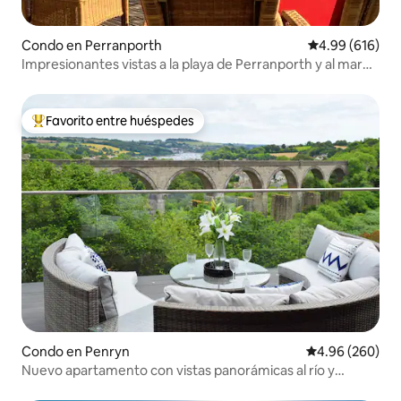
Condo en Perranporth
Calificación pr
4.99 (616)
Impresionantes vistas a la playa de Perranporth y al mar
en Cornualles
Favorito entre huéspedes
Favorito entre huéspedes preferido
Condo en Penryn
Calificación pr
4.96 (260)
Nuevo apartamento con vistas panorámicas al río y
cargador Tesla