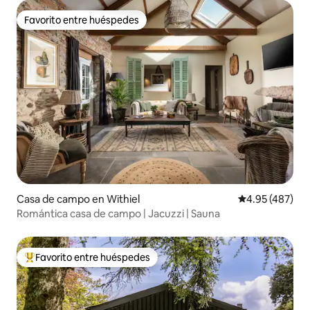
Favorito entre huéspedes
Favorito entre huéspedes
Casa de campo en Withiel
Calificación pr
4.95 (487)
Romántica casa de campo | Jacuzzi | Sauna
Favorito entre huéspedes
Favorito entre huéspedes preferido