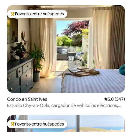
Favorito entre huéspedes
Favorito entre huéspedes preferido
Condo en Saint Ives
Calificación 
5.0 (347)
Estudio Chy-an-Oula, cargador de vehículos eléctricos,
aparcamiento privado
Favorito entre huéspedes
Favorito entre huéspedes preferido