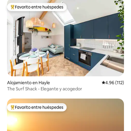
Favorito entre huéspedes
Favorito entre huéspedes preferido
Alojamiento en Hayle
Calificación p
4.96 (112)
The Surf Shack - Elegante y acogedor
Favorito entre huéspedes
Favorito entre huéspedes preferido