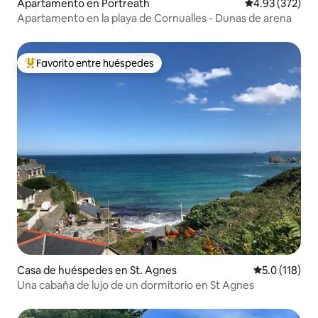
Apartamento en Portreath
Calificación pr
4.93 (372)
Apartamento en la playa de Cornualles - Dunas de arena
Favorito entre huéspedes
Favorito entre huéspedes preferido
Casa de huéspedes en St. Agnes
Calificación 
5.0 (118)
Una cabaña de lujo de un dormitorio en St Agnes