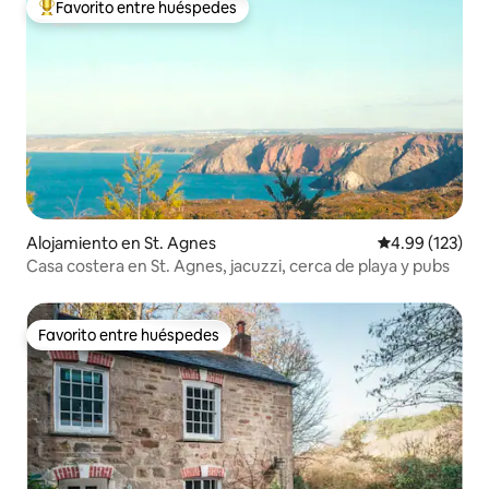
Favorito entre huéspedes
Favorito entre huéspedes preferido
Alojamiento en St. Agnes
Calificación p
4.99 (123)
Casa costera en St. Agnes, jacuzzi, cerca de playa y pubs
Favorito entre huéspedes
Favorito entre huéspedes