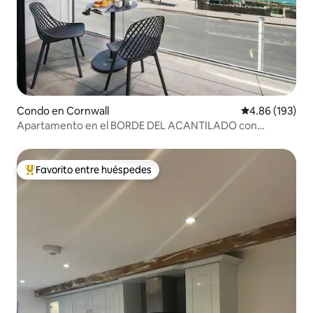
Condo en Cornwall
Calificación pr
4.86 (193)
Apartamento en el BORDE DEL ACANTILADO con
impresionantes vistas al mar
Favorito entre huéspedes
Favorito entre huéspedes preferido