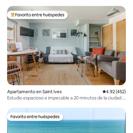
Favorito entre huéspedes
Favorito entre huéspedes preferido
Apartamento en Saint Ives
Calificación pr
4.92 (452)
Estudio espacioso e impecable a 20 minutos de la ciudad y
la playa.
Favorito entre huéspedes
Favorito entre huéspedes