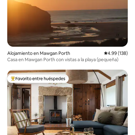
Alojamiento en Mawgan Porth
Calificación pr
4.99 (138)
Casa en Mawgan Porth con vistas a la playa (pequeña)
Favorito entre huéspedes
Favorito entre huéspedes preferido