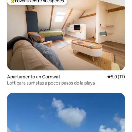
Favorito entre huéspedes
Favorito entre huéspedes preferido
Apartamento en Cornwall
Calificación
5.0 (17)
Loft para surfistas a pocos pasos de la playa