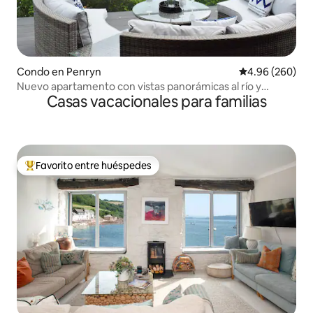
Condo en Penryn
Calificación pr
4.96 (260)
Nuevo apartamento con vistas panorámicas al río y
Casas vacacionales para familias
cargador Tesla
Favorito entre huéspedes
Favorito entre huéspedes preferido