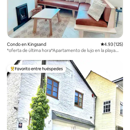
Condo en Kingsand
Calificación p
4.93 (125)
*oferta de última hora*Apartamento de lujo en la playa
con vistas al mar
Favorito entre huéspedes
Favorito entre huéspedes preferido