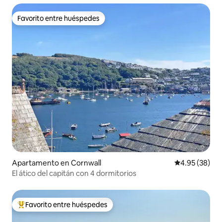
Favorito entre huéspedes
Favorito entre huéspedes
Apartamento en Cornwall
Calificación p
4.95 (38)
El ático del capitán con 4 dormitorios
Favorito entre huéspedes
Favorito entre huéspedes preferido