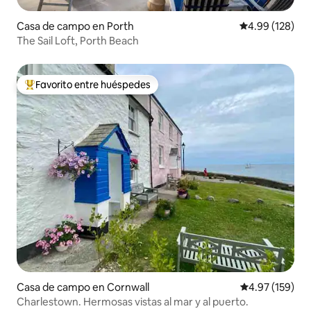
Casa de campo en Porth
Calificación pr
4.99 (128)
The Sail Loft, Porth Beach
Favorito entre huéspedes
Favorito entre huéspedes preferido
Casa de campo en Cornwall
Calificación p
4.97 (159)
Charlestown. Hermosas vistas al mar y al puerto.