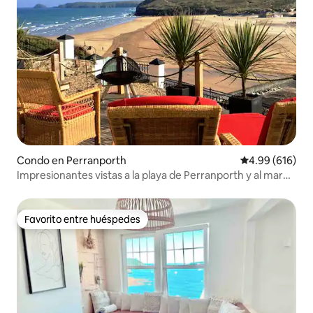
Condo en Perranporth
Calificación pr
4.99 (616)
Impresionantes vistas a la playa de Perranporth y al mar
en Cornualles
Favorito entre huéspedes
Favorito entre huéspedes