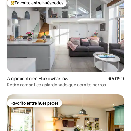
Favorito entre huéspedes
Favorito entre huéspedes preferido
Alojamiento en Harrowbarrow
Calificació
5 (191)
Retiro romántico galardonado que admite perros
Favorito entre huéspedes
Favorito entre huéspedes