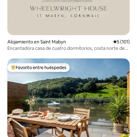
Alojamiento en Saint Mabyn
Calificació
5 (101)
Encantadora casa de cuatro dormitorios, costa norte de
Cornualles
Favorito entre huéspedes
Favorito entre huéspedes preferido