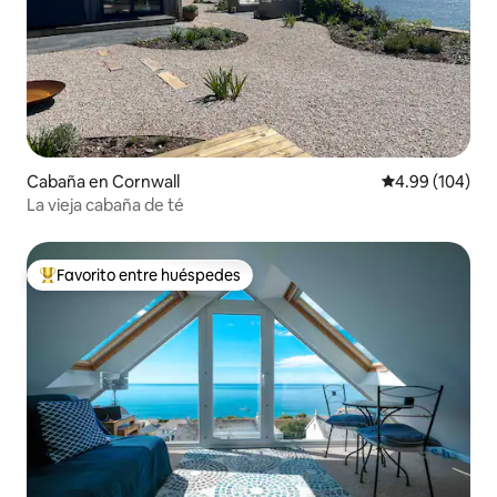
Cabaña en Cornwall
Calificación pr
4.99 (104)
La vieja cabaña de té
Favorito entre huéspedes
Favorito entre huéspedes preferido