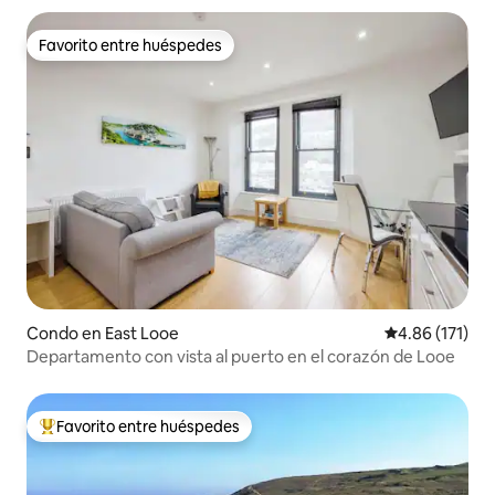
Favorito entre huéspedes
Favorito entre huéspedes
Condo en East Looe
Calificación p
4.86 (171)
Departamento con vista al puerto en el corazón de Looe
Favorito entre huéspedes
Favorito entre huéspedes preferido