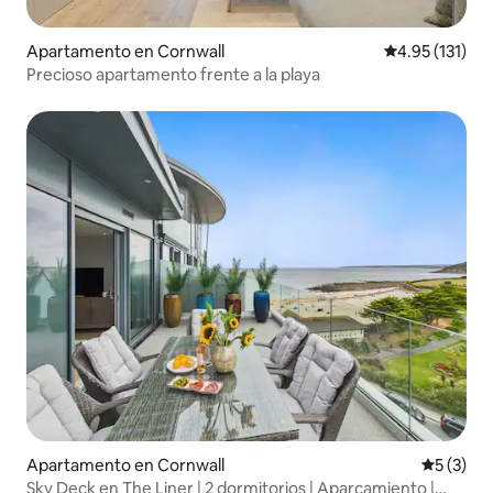
Apartamento en Cornwall
Calificación p
4.95 (131)
Precioso apartamento frente a la playa
Apartamento en Cornwall
Calificac
5 (3)
Sky Deck en The Liner | 2 dormitorios | Aparcamiento |