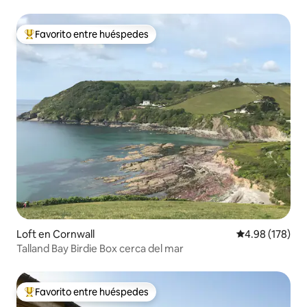
Favorito entre huéspedes
Favorito entre huéspedes preferido
Loft en Cornwall
Calificación pr
4.98 (178)
Talland Bay Birdie Box cerca del mar
Favorito entre huéspedes
Favorito entre huéspedes preferido