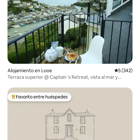
Alojamiento en Looe
Calificación
5 (342)
Terraza superior @ Captain 's Retreat, vista al mar y
estacionamiento
Favorito entre huéspedes
Favorito entre huéspedes preferido