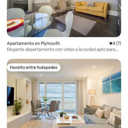
Apartamento en Plymouth
Calificac
4 (7)
Elegante departamento con vistas a la ciudad apto para
mascotas
Favorito entre huéspedes
Favorito entre huéspedes