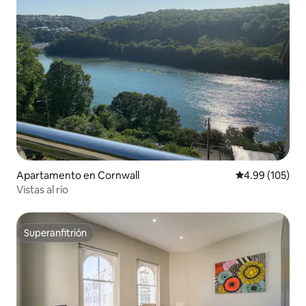
Apartamento en Cornwall
Calificación pr
4.99 (105)
Vistas al río
Superanfitrión
Superanfitrión