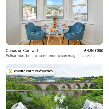
Condo en Cornwall
Calificación pr
4.96 (185)
Polharmon, bonito apartamento con magníficas vistas
Favorito entre huéspedes
Favorito entre huéspedes preferido