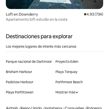
Loft en Downderry
Calificación pr
4.93 (734)
Apartamento loft estudio en la costa
Destinaciones para explorar
Los mejores lugares de interés más cercanos
Parque nacional de Dartmoor
Proyecto Eden
Brixham Harbour
Playa Torquay
Padstow Harbour
Porthmeor Beach
Playa Porthtowan
Mostrar más
Airbnb
Reino Unido
Inglaterra
Cornualles
Polperro