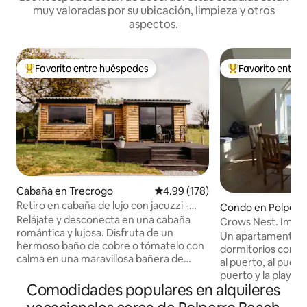
muy valoradas por su ubicación, limpieza y otros
aspectos.
Favorito entre huéspedes
Favorito entre
Favorito entre huéspedes preferido
Favorito entre hu
Cabaña en Trecrogo
Calificación promedio: 4.99 de 5
4.99 (178)
Retiro en cabaña de lujo con jacuzzi -
Condo en Polperr
Willow
Relájate y desconecta en una cabaña
Crows Nest. Impr
romántica y lujosa. Disfruta de un
apartamento en Po
Un apartamento e
hermoso baño de cobre o tómatelo con
dormitorios con un
calma en una maravillosa bañera de
al puerto, al pueblo
hidromasaje burbujeante mientras
puerto y la playa e
contemplas el impresionante campo o
Comodidades populares en alquileres
pie, pero cuesta 
las estrellas. Se proporcionan caja de
Nest. Una restaur