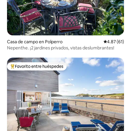
Casa de campo en Polperro
Calificación 
4.87 (61)
Nepenthe. ¡2 jardines privados, vistas deslumbrantes!
Favorito entre huéspedes
Favorito entre huéspedes preferido