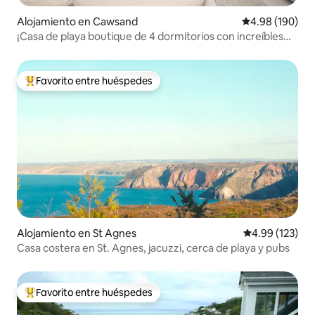
Alojamiento en Cawsand
Calificación pr
4.98 (190)
¡Casa de playa boutique de 4 dormitorios con increíbles
vistas al mar!
Favorito entre huéspedes
Favorito entre huéspedes preferido
Alojamiento en St Agnes
Calificación p
4.99 (123)
Casa costera en St. Agnes, jacuzzi, cerca de playa y pubs
Favorito entre huéspedes
Favorito entre huéspedes preferido