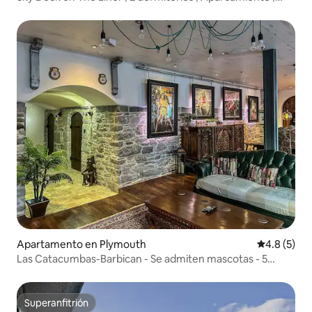
Vistas al mar
Apartamento en Plymouth
Calificació
4.8 (5)
Las Catacumbas-Barbican - Se admiten mascotas - 5
huéspedes
Superanfitrión
Superanfitrión