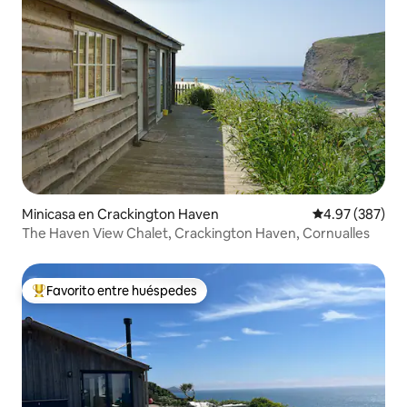
Minicasa en Crackington Haven
Calificación pr
4.97 (387)
The Haven View Chalet, Crackington Haven, Cornualles
Favorito entre huéspedes
Favorito entre huéspedes preferido