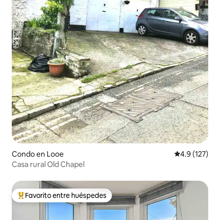
Condo en Looe
Calificación 
4.9 (127)
Casa rural Old Chapel
Favorito entre huéspedes
Favorito entre huéspedes preferido