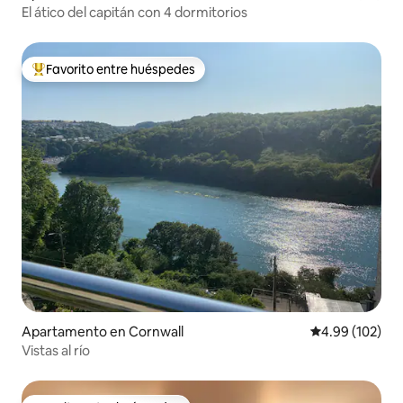
El ático del capitán con 4 dormitorios
Favorito entre huéspedes
Favorito entre huéspedes preferido
Apartamento en Cornwall
Calificación pr
4.99 (102)
Vistas al río