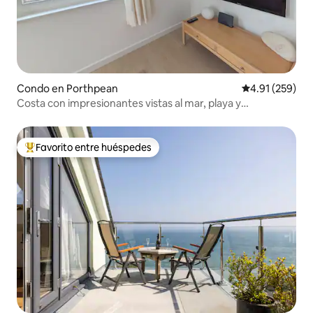
Condo en Porthpean
Calificación p
4.91 (259)
Costa con impresionantes vistas al mar, playa y
aparcamiento
Favorito entre huéspedes
Favorito entre huéspedes preferido