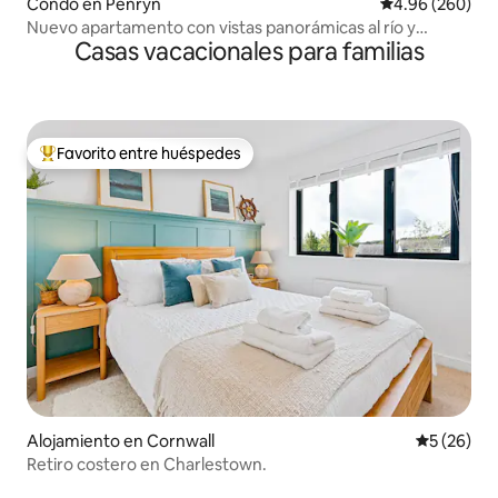
Condo en Penryn
Calificación pr
4.96 (260)
Nuevo apartamento con vistas panorámicas al río y
Casas vacacionales para familias
cargador Tesla
Favorito entre huéspedes
Favorito entre huéspedes preferido
Alojamiento en Cornwall
Calificaci
5 (26)
Retiro costero en Charlestown.