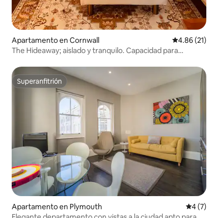
Apartamento en Cornwall
Calificación 
4.86 (21)
The Hideaway; aislado y tranquilo. Capacidad para
4 personas
Superanfitrión
Superanfitrión
Apartamento en Plymouth
Calificac
4 (7)
Elegante departamento con vistas a la ciudad apto para