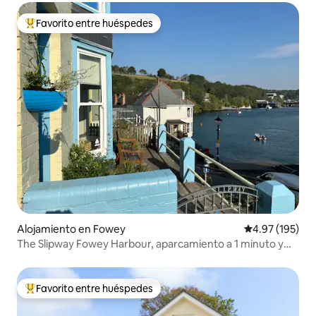
Favorito entre huéspedes
Favorito entre huéspedes preferido
Alojamiento en Fowey
Calificación p
4.97 (195)
The Slipway Fowey Harbour, aparcamiento a 1 minuto y
jardín
Favorito entre huéspedes
Favorito entre huéspedes preferido