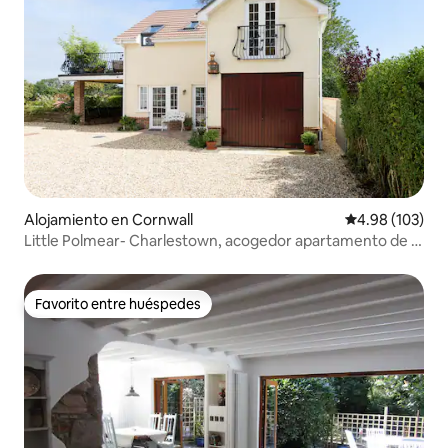
Alojamiento en Cornwall
Calificación pr
4.98 (103)
Little Polmear- Charlestown, acogedor apartamento de 2
dormitorios
Favorito entre huéspedes
Favorito entre huéspedes