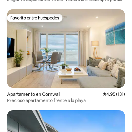
mascotas
Favorito entre huéspedes
Favorito entre huéspedes
Apartamento en Cornwall
Calificación p
4.95 (131)
Precioso apartamento frente a la playa