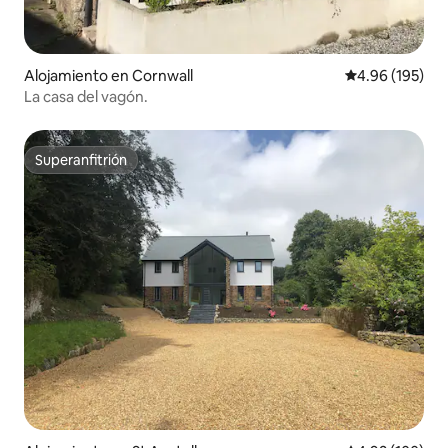
Alojamiento en Cornwall
Calificación pr
4.96 (195)
La casa del vagón.
Superanfitrión
Superanfitrión