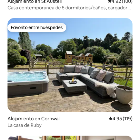
Alojamiento en St Austell
Calificación pr
4.92 (100)
Casa contemporánea de 5 dormitorios/baños, cargador
EV
Favorito entre huéspedes
Favorito entre huéspedes
Alojamiento en Cornwall
Calificación p
4.95 (119)
La casa de Ruby