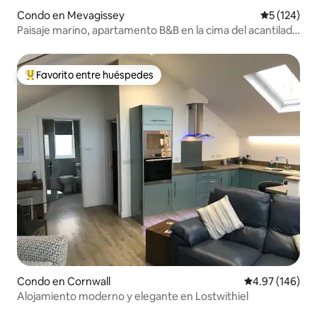
Condo en Mevagissey
Calificació
5 (124)
Paisaje marino, apartamento B&B en la cima del acantilado
de Mevagissey.
Favorito entre huéspedes
Favorito entre huéspedes preferido
Condo en Cornwall
Calificación pr
4.97 (146)
Alojamiento moderno y elegante en Lostwithiel