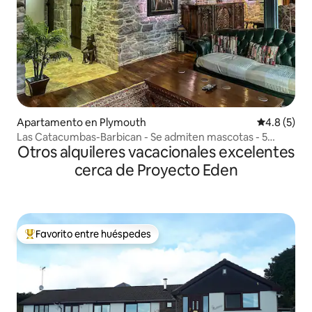
Apartamento en Plymouth
Calificació
4.8 (5)
Las Catacumbas-Barbican - Se admiten mascotas - 5
Otros alquileres vacacionales excelentes
huéspedes
cerca de Proyecto Eden
Favorito entre huéspedes
Favorito entre huéspedes preferido