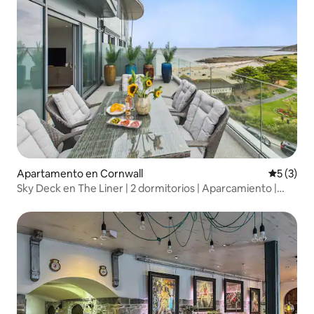
Apartamento en Cornwall
Calificac
5 (3)
Sky Deck en The Liner | 2 dormitorios | Aparcamiento |
Vistas al mar