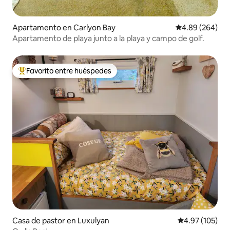
Apartamento en Carlyon Bay
Calificación pr
4.89 (264)
Apartamento de playa junto a la playa y campo de golf.
Favorito entre huéspedes
Favorito entre huéspedes preferido
Casa de pastor en Luxulyan
Calificación p
4.97 (105)