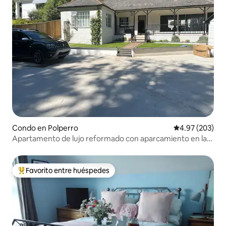
Condo en Polperro
Calificación pr
4.97 (203)
Apartamento de lujo reformado con aparcamiento en las
instalaciones
Favorito entre huéspedes
Favorito entre huéspedes preferido