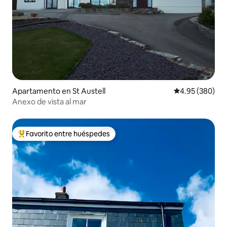
Apartamento en St Austell
Calificación pr
4.95 (380)
Anexo de vista al mar
Favorito entre huéspedes
Favorito entre huéspedes preferido