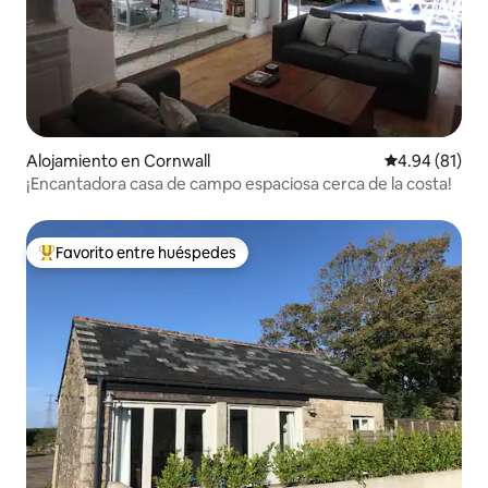
Alojamiento en Cornwall
Calificación 
4.94 (81)
¡Encantadora casa de campo espaciosa cerca de la costa!
Favorito entre huéspedes
Favorito entre huéspedes preferido