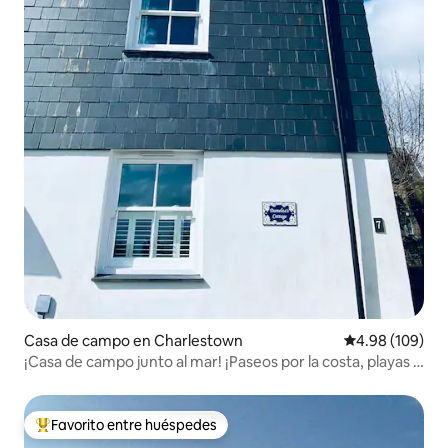
Casa de campo en Charlestown
Calificación pr
4.98 (109)
¡Casa de campo junto al mar! ¡Paseos por la costa, playas y
puerto!
Favorito entre huéspedes
Favorito entre huéspedes preferido