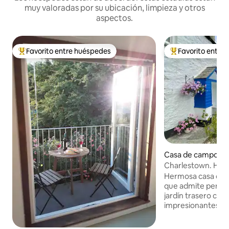
muy valoradas por su ubicación, limpieza y otros
aspectos.
Favorito entre huéspedes
Favorito entre
Favorito entre huéspedes preferido
Favorito entre hu
Casa de campo en
Charlestown. Hermo
puerto.
Hermosa casa de 
que admite perros
jardín trasero cer
impresionantes vis
en uno de los pue
pintorescos del c