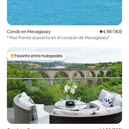
Condo en Mevagissey
Calificación pr
4.98 (163)
* Piso frente al puerto en el corazón de Mevagissey*
Favorito entre huéspedes
Favorito entre huéspedes preferido