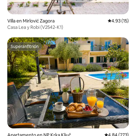
Villa en Mirlović Zagora
Calificación 
4.93 (15)
Casa Lea y Robi (V2542-K1)
Superanfitrión
Superanfitrión
Apartamento en NP Krka Ključ
Calificación pr
4.84 (273)