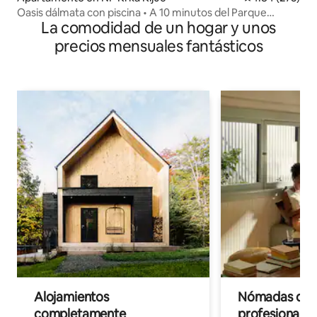
Oasis dálmata con piscina • A 10 minutos del Parque
La comodidad de un hogar y unos
Nacional de Krka
precios mensuales fantásticos
Alojamientos
Nómadas digit
completamente
profesionales 