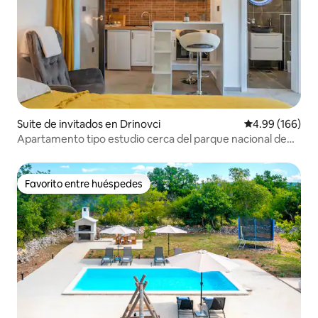
Suite de invitados en Drinovci
Calificación pr
4.99 (166)
Apartamento tipo estudio cerca del parque nacional de
Krka
Favorito entre huéspedes
Favorito entre huéspedes