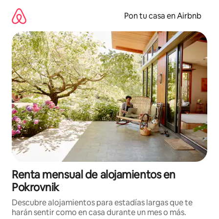
Omite
el
Pon tu casa en Airbnb
contenido
Renta mensual de alojamientos en
Pokrovnik
Descubre alojamientos para estadías largas que te
harán sentir como en casa durante un mes o más.