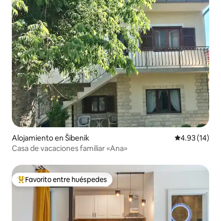
Alojamiento en Šibenik
Calificación 
4.93 (14)
Casa de vacaciones familiar «Ana»
Favorito entre huéspedes
Favorito entre huéspedes preferido