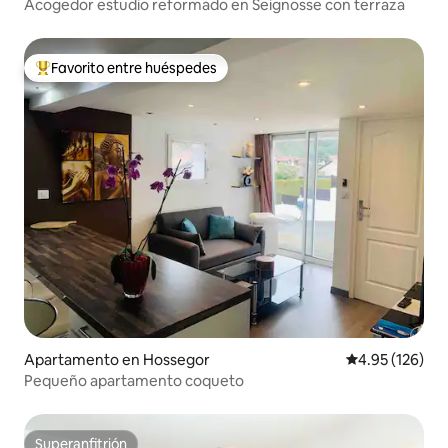
Acogedor estudio reformado en Seignosse con terraza
Favorito entre huéspedes
Favorito entre huéspedes preferido
Apartamento en Hossegor
Calificación p
4.95 (126)
Pequeño apartamento coqueto
Superanfitrión