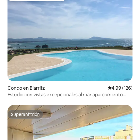
Condo en Biarritz
Calificación pr
4.99 (126)
Estudio con vistas excepcionales al mar aparcamiento
piscina tenis
Superanfitrión
Superanfitrión