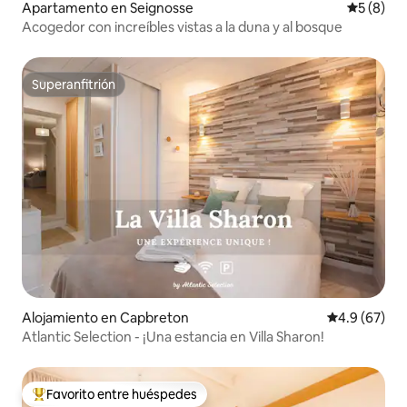
Apartamento en Seignosse
Calificac
5 (8)
Acogedor con increíbles vistas a la duna y al bosque
Superanfitrión
Superanfitrión
Alojamiento en Capbreton
Calificación
4.9 (67)
Atlantic Selection - ¡Una estancia en Villa Sharon!
Favorito entre huéspedes
Favorito entre huéspedes preferido