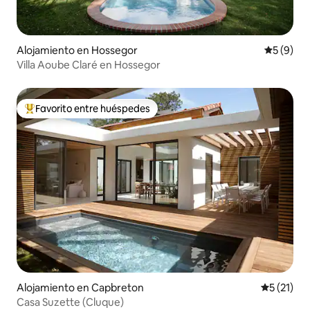
Alojamiento en Hossegor
Calificac
5 (9)
Villa Aoube Claré en Hossegor
Favorito entre huéspedes
Favorito entre huéspedes preferido
Alojamiento en Capbreton
Calificaci
5 (21)
Casa Suzette (Cluque)