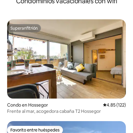
Condominios vacacionales con wifi
Superanfitrión
Superanfitrión
Condo en Hossegor
Calificación p
4.85 (122)
Frente al mar, acogedora cabaña T2 Hossegor
Favorito entre huéspedes
Favorito entre huéspedes