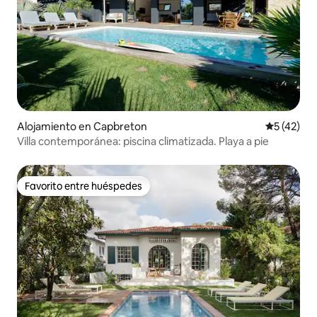
Alojamiento en Capbreton
Calificaci
5 (42)
Villa contemporánea: piscina climatizada. Playa a pie
Favorito entre huéspedes
Favorito entre huéspedes