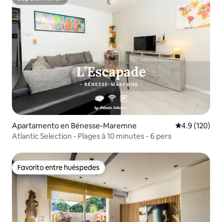
Superanfitrión
Apartamento en Bénesse-Maremne
Calificación 
4.9 (120)
Atlantic Selection - Plages à 10 minutes - 6 pers
Favorito entre huéspedes
Favorito entre huéspedes