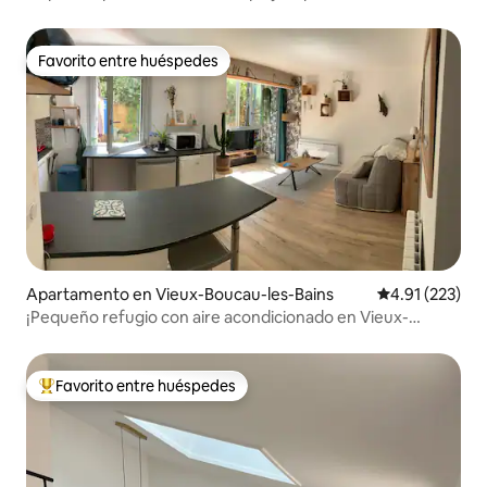
Favorito entre huéspedes
Favorito entre huéspedes
Apartamento en Vieux-Boucau-les-Bains
Calificación p
4.91 (223)
¡Pequeño refugio con aire acondicionado en Vieux-
Boucau!
Favorito entre huéspedes
Favorito entre huéspedes preferido