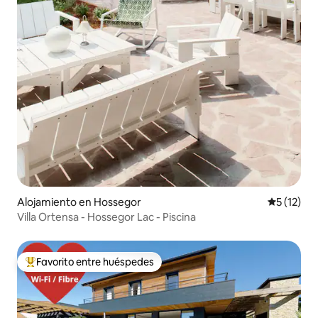
Alojamiento en Hossegor
Calificaci
5 (12)
Villa Ortensa - Hossegor Lac - Piscina
Favorito entre huéspedes
Favorito entre huéspedes preferido