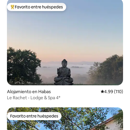
Favorito entre huéspedes
Favorito entre huéspedes preferido
Alojamiento en Habas
Calificación p
4.99 (110)
Le Rachet - Lodge & Spa 4*
Favorito entre huéspedes
Favorito entre huéspedes