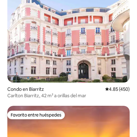
Condo en Biarritz
Calificación pr
4.85 (450)
Carlton Biarritz, 42 m² a orillas del mar
Favorito entre huéspedes
Favorito entre huéspedes