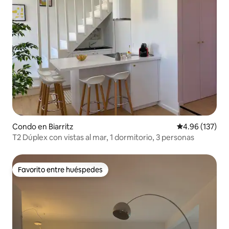
Condo en Biarritz
Calificación p
4.96 (137)
T2 Dúplex con vistas al mar, 1 dormitorio, 3 personas
Favorito entre huéspedes
Favorito entre huéspedes