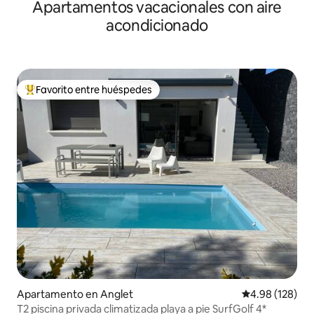
Apartamentos vacacionales con aire
acondicionado
Favorito entre huéspedes
Favorito entre huéspedes preferido
Apartamento en Anglet
Calificación pr
4.98 (128)
T2 piscina privada climatizada playa a pie SurfGolf 4*