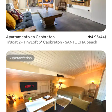
Apartamento en Capbreton
Calificación 
4.95 (44)
Ti'Boat 2 - TinyLoft 5* Capbreton - SANTOCHA beach
Superanfitrión
Superanfitrión