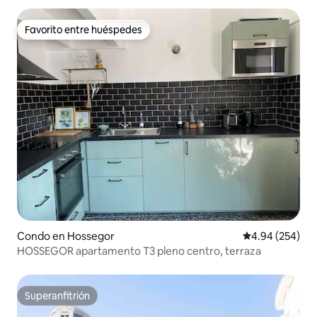
Favorito entre huéspedes
Favorito entre huéspedes
Condo en Hossegor
Calificación pr
4.94 (254)
HOSSEGOR apartamento T3 pleno centro, terraza
Superanfitrión
Superanfitrión