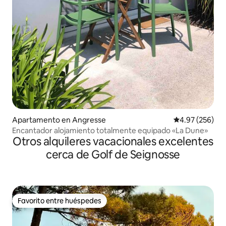
Apartamento en Angresse
Calificación pr
4.97 (256)
Encantador alojamiento totalmente equipado «La Dune»
Otros alquileres vacacionales excelentes
cerca de Golf de Seignosse
Favorito entre huéspedes
Favorito entre huéspedes