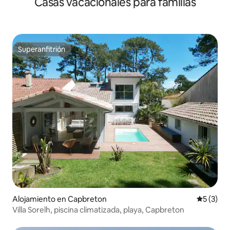
Casas vacacionales para familias
CON VISTAS AL MAR
Superanfitrión
Superanfitrión
Alojamiento en Capbreton
Calificac
5 (3)
Villa Sorelh, piscina climatizada, playa, Capbreton