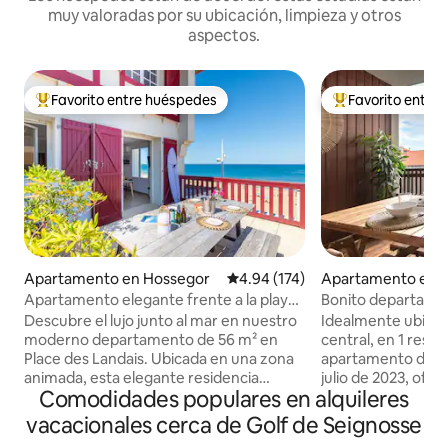
muy valoradas por su ubicación, limpieza y otros
aspectos.
Favorito entre huéspedes
Favorito entre
Favorito entre huéspedes preferido
Favorito entre hu
Apartamento en Hossegor
Calificación promedio: 4.94 de 5
4.94 (174)
Apartamento en 
Apartamento elegante frente a la playa
Bonito departame
con terraza con vistas al mar
cerca de Estacade,
Descubre el lujo junto al mar en nuestro
Idealmente ubicado
moderno departamento de 56 m² en
central, en 1 resid
Place des Landais. Ubicada en una zona
apartamento de 3 
animada, esta elegante residencia
julio de 2023, ofr
Comodidades populares en alquileres
ofrece acceso directo a la playa con una
alojamiento para 
terraza con vista al mar. Duerme
personas. Estacio
vacacionales cerca de Golf de Seignosse
cómodamente en los dos lujosos
pago del 01/07 al 17/09) Entrad