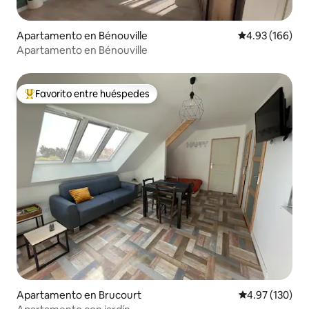
Apartamento en Bénouville
Calificación pr
4.93 (166)
Apartamento en Bénouville
Favorito entre huéspedes
Favorito entre huéspedes preferido
Apartamento en Brucourt
Calificación p
4.97 (130)