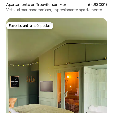
Apartamento en Trouville-sur-Mer
Calificación p
4.93 (331)
Vistas al mar panorámicas, impresionante apartamento
con aparcamiento
Favorito entre huéspedes
Favorito entre huéspedes