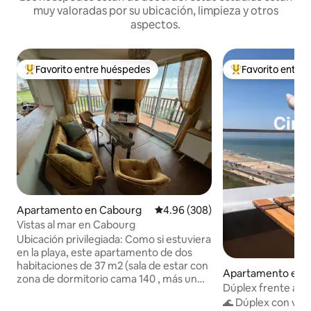
muy valoradas por su ubicación, limpieza y otros
aspectos.
Favorito entre huéspedes
Favorito entre
Favorito entre huéspedes preferido
Favorito entre hu
Apartamento en Cabourg
Calificación promedio: 4.96 de 5
4.96 (308)
Vistas al mar en Cabourg
Ubicación privilegiada: Como si estuviera
en la playa, este apartamento de dos
habitaciones de 37 m2 (sala de estar con
Apartamento en 
zona de dormitorio cama 140 , más un
Dúplex frente al m
dormitorio que consta de dos camas
🌊 Dúplex con vista
individuales), vistas de 180° al mar desde