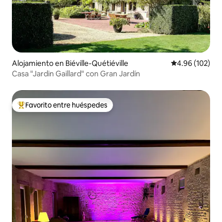
Alojamiento en Biéville-Quétiéville
Calificación pr
4.96 (102)
Casa "Jardin Gaillard" con Gran Jardín
Favorito entre huéspedes
Favorito entre huéspedes preferido