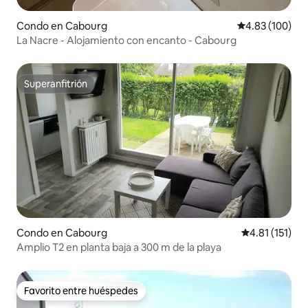
Condo en Cabourg
Calificación pr
4.83 (100)
La Nacre - Alojamiento con encanto - Cabourg
Superanfitrión
Superanfitrión
Condo en Cabourg
Calificación p
4.81 (151)
Amplio T2 en planta baja a 300 m de la playa
Favorito entre huéspedes
Favorito entre huéspedes