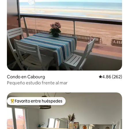
Condo en Cabourg
Calificación pr
4.86 (262)
Pequeño estudio frente al mar
Favorito entre huéspedes
Favorito entre huéspedes preferido