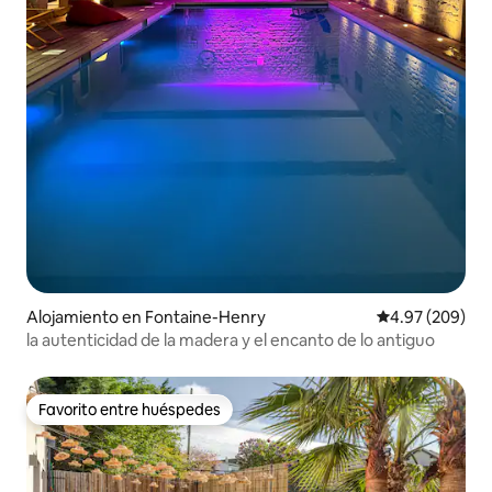
Alojamiento en Fontaine-Henry
Calificación pr
4.97 (209)
la autenticidad de la madera y el encanto de lo antiguo
Favorito entre huéspedes
Favorito entre huéspedes