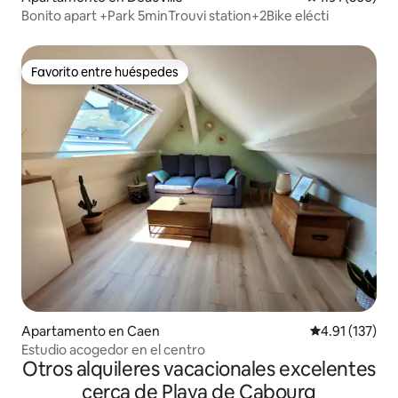
Bonito apart +Park 5minTrouvi station+2Bike elécti
Favorito entre huéspedes
Favorito entre huéspedes
Apartamento en Caen
Calificación p
4.91 (137)
Estudio acogedor en el centro
Otros alquileres vacacionales excelentes
cerca de Playa de Cabourg