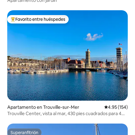
Apartamento con jardín
Favorito entre huéspedes
Favorito entre huéspedes preferido
Apartamento en Trouville-sur-Mer
Calificación p
4.95 (154)
Trouville Center, vista al mar, 430 pies cuadrados para 4
personas
Superanfitrión