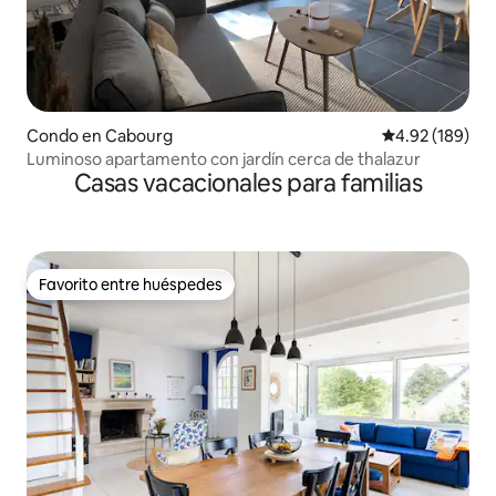
Condo en Cabourg
Calificación pr
4.92 (189)
Luminoso apartamento con jardín cerca de thalazur
Casas vacacionales para familias
Favorito entre huéspedes
Favorito entre huéspedes