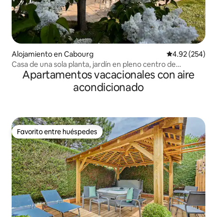
Alojamiento en Cabourg
Calificación pr
4.92 (254)
Casa de una sola planta, jardín en pleno centro de
Apartamentos vacacionales con aire
Cabourg
acondicionado
Favorito entre huéspedes
Favorito entre huéspedes