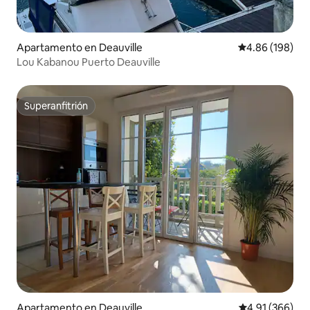
Apartamento en Deauville
Calificación pr
4.86 (198)
Lou Kabanou Puerto Deauville
Superanfitrión
Superanfitrión
Apartamento en Deauville
Calificación pr
4.91 (366)