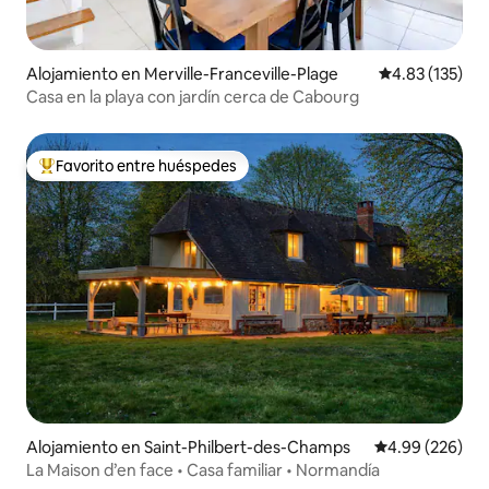
Alojamiento en Merville-Franceville-Plage
Calificación p
4.83 (135)
Casa en la playa con jardín cerca de Cabourg
Favorito entre huéspedes
Favorito entre huéspedes preferido
Alojamiento en Saint-Philbert-des-Champs
Calificación pr
4.99 (226)
La Maison d’en face • Casa familiar • Normandía