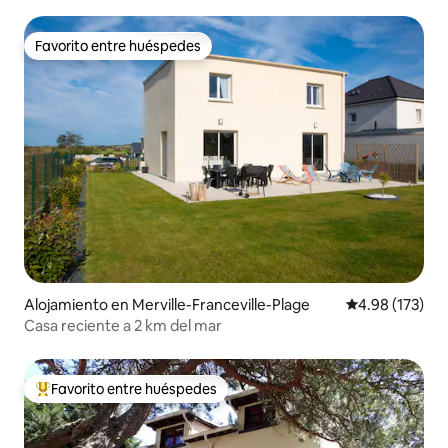
Favorito entre huéspedes
Favorito entre huéspedes
Alojamiento en Merville-Franceville-Plage
Calificación p
4.98 (173)
Casa reciente a 2 km del mar
Favorito entre huéspedes
Favorito entre huéspedes preferido