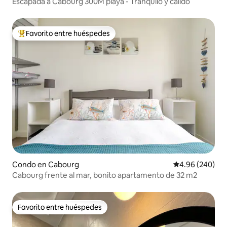
Escapada a Cabourg 300M playa - Tranquilo y cálido
Favorito entre huéspedes
Favorito entre huéspedes preferido
Condo en Cabourg
Calificación pr
4.96 (240)
Cabourg frente al mar, bonito apartamento de 32 m2
Favorito entre huéspedes
Favorito entre huéspedes