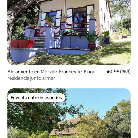
Alojamiento en Merville-Franceville-Plage
Calificación pr
4.95 (353)
residencia junto al mar
Favorito entre huéspedes
Favorito entre huéspedes