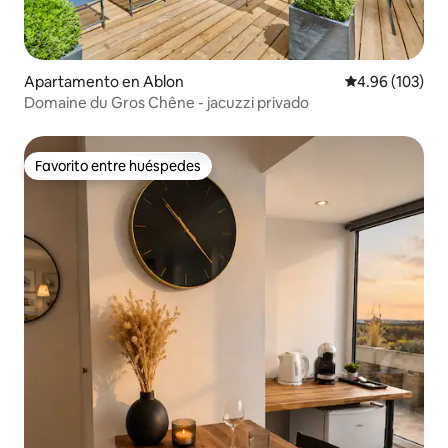
Apartamento en Ablon
Calificación pr
4.96 (103)
Domaine du Gros Chêne - jacuzzi privado
Favorito entre huéspedes
Favorito entre huéspedes