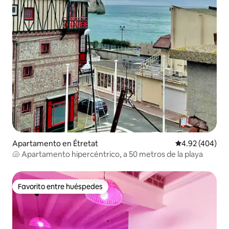
Apartamento en Étretat
Calificación pr
4.92 (404)
🐚 Apartamento hipercéntrico, a 50 metros de la playa
Favorito entre huéspedes
Favorito entre huéspedes