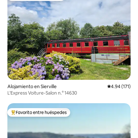
Alojamiento en Sierville
Calificación p
4.94 (171)
L'Express Voiture-Salon n.° 14630
Favorito entre huéspedes
Favorito entre huéspedes preferido