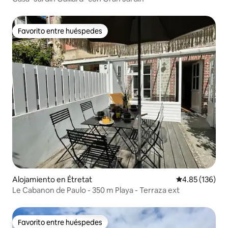
Favorito entre huéspedes
Favorito entre huéspedes
Alojamiento en Étretat
Calificación p
4.85 (136)
Le Cabanon de Paulo - 350 m Playa - Terraza ext
Favorito entre huéspedes
Favorito entre huéspedes