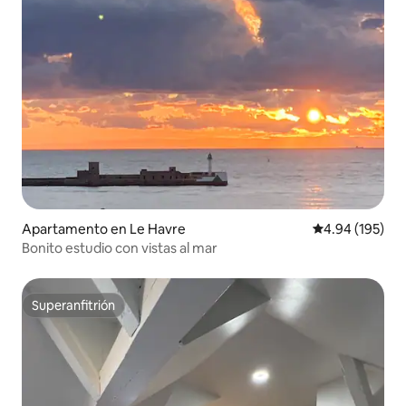
Apartamento en Le Havre
Calificación pr
4.94 (195)
Bonito estudio con vistas al mar
Superanfitrión
Superanfitrión