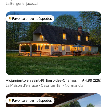
La Bergerie, jacuzzi
Favorito entre huéspedes
Favorito entre huéspedes preferido
Alojamiento en Saint-Philbert-des-Champs
Calificación pr
4.99 (226)
La Maison d’en face • Casa familiar • Normandía
Favorito entre huéspedes
Favorito entre huéspedes preferido