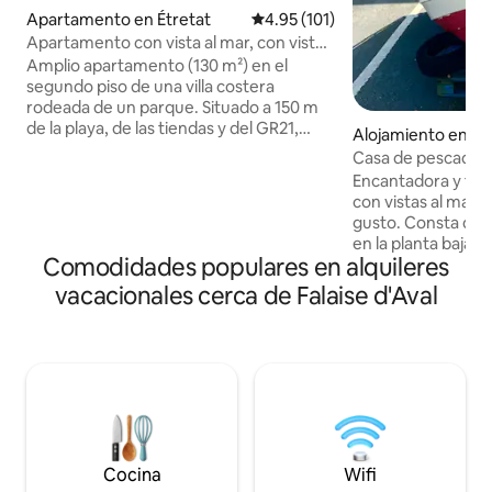
Apartamento en Étretat
Calificación promedio: 4.95 de 5
4.95 (101)
Apartamento con vista al mar, con vistas
a Étretat
Amplio apartamento (130 m²) en el
segundo piso de una villa costera
rodeada de un parque. Situado a 150 m
de la playa, de las tiendas y del GR21,
Alojamiento en Ét
este alojamiento tranquilo ofrece una
Casa de pescador c
verdadera vista panorámica de la bahía
corazón de Étreta
Encantadora y típ
de Etretat. Además de los dos
con vistas al mar
dormitorios (4 camas), dos amplias salas
gusto. Consta de 
de estar, una de las cuales permite una
en la planta baja,
posible cama supletoria (bajo petición).
Comodidades populares en alquileres
doble con ducha y l
Plaza de aparcamiento para un vehículo.
dormitorio con ca
vacacionales cerca de Falaise d'Aval
¡Una ubicación preservada que permite
bañera en el 2º piso. Wifi p
disfrutar plenamente y con tranquilidad
teletrabajar. Telev
de la localidad costera!
y en el segundo pi
con encanto y sole
trasera de la casa. Todo a 50 metros del
mar. La casa no dispone de salón.
Restaurantes y to
un radio de 100 m.
Cocina
Wifi