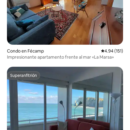
Condo en Fécamp
Calificación p
4.94 (151)
Impresionante apartamento frente al mar «La Marsa»
Superanfitrión
Superanfitrión