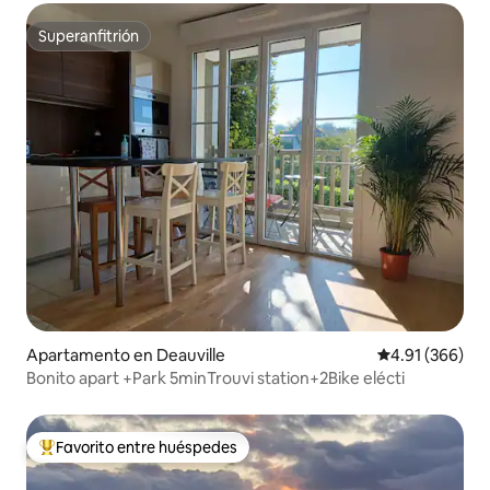
Superanfitrión
Superanfitrión
Apartamento en Deauville
Calificación pr
4.91 (366)
Bonito apart +Park 5minTrouvi station+2Bike elécti
Favorito entre huéspedes
Favorito entre huéspedes preferido