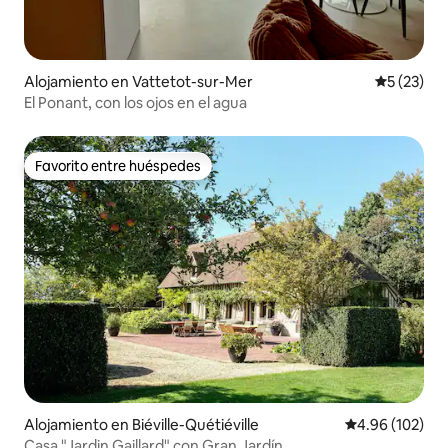
Alojamiento en Vattetot-sur-Mer
Calificaci
5 (23)
El Ponant, con los ojos en el agua
Favorito entre huéspedes
Favorito entre huéspedes
Alojamiento en Biéville-Quétiéville
Calificación pr
4.96 (102)
Casa "Jardin Gaillard" con Gran Jardín