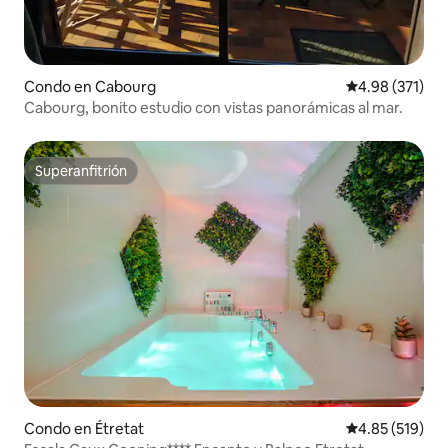
Condo en Cabourg
Calificación p
4.98 (371)
Cabourg, bonito estudio con vistas panorámicas al mar.
Superanfitrión
Superanfitrión
Condo en Étretat
Calificación p
4.85 (519)