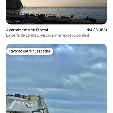
Apartamento en Étretat
Calificación pr
4.83 (168)
La perla de Étretat. ¡Vistas al mar excepcionales!
Favorito entre huéspedes
Favorito entre huéspedes