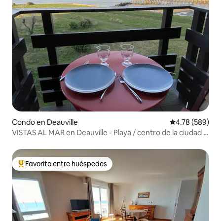
Condo en Deauville
Calificación pr
4.78 (589)
VISTAS AL MAR en Deauville - Playa / centro de la ciudad a
pie
Favorito entre huéspedes
Favorito entre huéspedes preferido