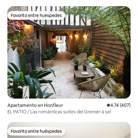
Estacionamiento gratuito
Favorito entre huéspedes
Favorito entre huéspedes
Apartamento en Honfleur
Calificación p
4.74 (407)
EL PATIO / Las románticas suites del Grenier à sel
Favorito entre huéspedes
Favorito entre huéspedes