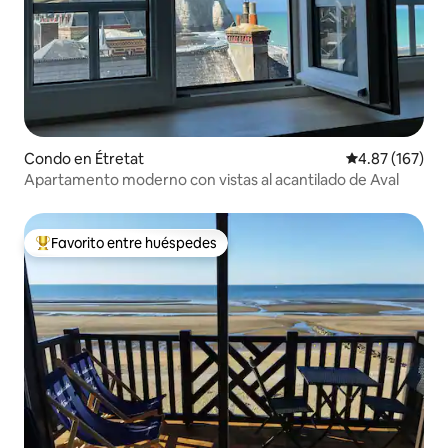
Condo en Étretat
Calificación p
4.87 (167)
Apartamento moderno con vistas al acantilado de Aval
Favorito entre huéspedes
Favorito entre huéspedes preferido