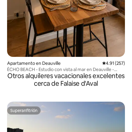
Apartamento en Deauville
Calificación p
4.91 (257)
ÉCHO BEACH - Estudio con vista al mar en Deauville -
Otros alquileres vacacionales excelentes
Playa a 500 m
cerca de Falaise d'Aval
Superanfitrión
Superanfitrión