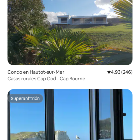
Condo en Hautot-sur-Mer
Calificación pr
4.93 (246)
Casas rurales Cap Cod - Cap Bourne
Superanfitrión
Superanfitrión