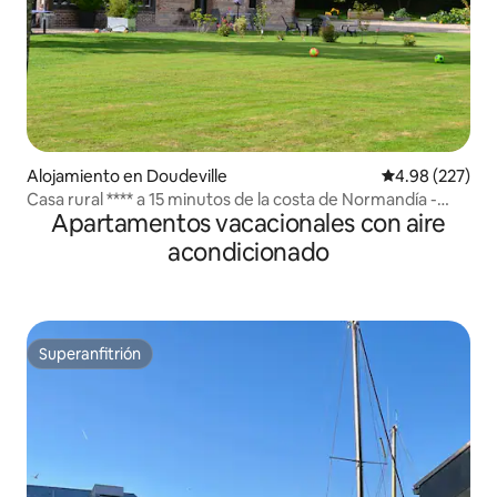
Alojamiento en Doudeville
Calificación pr
4.98 (227)
Casa rural **** a 15 minutos de la costa de Normandía -
Apartamentos vacacionales con aire
Camas hechas
acondicionado
Superanfitrión
Superanfitrión