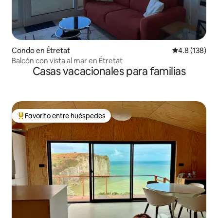
Condo en Étretat
Calificación 
4.8 (138)
Balcón con vista al mar en Étretat
Casas vacacionales para familias
Favorito entre huéspedes
Favorito entre huéspedes preferido