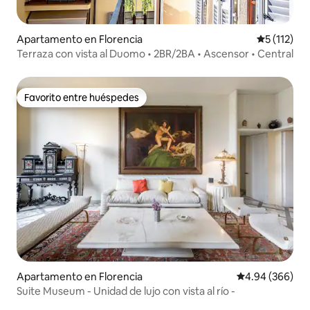
Apartamento en Florencia
Calificació
5 (112)
Terraza con vista al Duomo • 2BR/2BA • Ascensor • Central
Favorito entre huéspedes
Favorito entre huéspedes
Apartamento en Florencia
Calificación pr
4.94 (366)
Suite Museum - Unidad de lujo con vista al río -