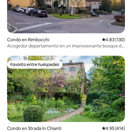
Condo en Rimbocchi
Calificación p
4.83 (130)
Acogedor departamento en un impresionante bosque de
parques nacionales
Favorito entre huéspedes
Favorito entre huéspedes
Condo en Strada In Chianti
Calificación p
4.95 (414)