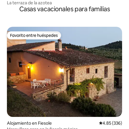
La terraza de la azotea
Casas vacacionales para familias
Favorito entre huéspedes
Favorito entre huéspedes
Alojamiento en Fiesole
Calificación pr
4.85 (336)