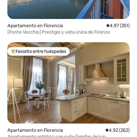
Apartamento en Florencia
Calificación p
4.97 (351)
[Ponte Vecchio] Prestigio y vista única de Firenze
Favorito entre huéspedes
Favorito entre huéspedes preferido
Apartamento en Florencia
Calificación pr
4.92 (262)
Apartamento artístico con suite familiar de lujo