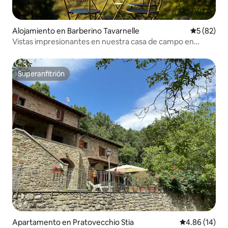
Alojamiento en Barberino Tavarnelle
Calificaci
5 (82)
Vistas impresionantes en nuestra casa de campo en
Chianti
Superanfitrión
Superanfitrión
Apartamento en Pratovecchio Stia
Calificación 
4.86 (14)