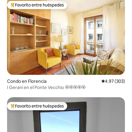
Favorito entre huéspedes
Favorito entre huéspedes preferido
Condo en Florencia
Calificación pr
4.97 (303)
I Gerani en el Ponte Vecchio 🏵🏵🏵🏵🏵
Favorito entre huéspedes
Favorito entre huéspedes preferido