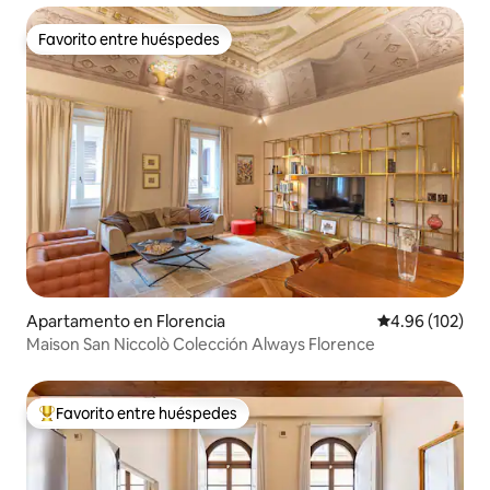
Favorito entre huéspedes
Favorito entre huéspedes
Apartamento en Florencia
Calificación pr
4.96 (102)
Maison San Niccolò Colección Always Florence
Favorito entre huéspedes
Favorito entre huéspedes preferido