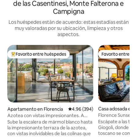
de las Casentinesi, Monte Falterona e
Campigna
Los huéspedes están de acuerdo: estas estadías están
muy valoradas por su ubicación, limpieza y otros
aspectos.
Favorito entre huéspedes
Favorito entre h
Favorito entre huéspedes preferido
Favorito entre h
Casa adosada en S
Apartamento en Florencia
Calificación promedio: 4.96 de 5
4.96 (394)
Florence Sunset Hil
Azotea con vistas impresionantes. A
pocos pasos del Duomo.
Escápate a las tran
Sube la escalera de mármol blanco hasta
Giogoli, donde el 
la impresionante terraza de la azotea,
toscano se combin
con vistas inolvidables de las colinas que