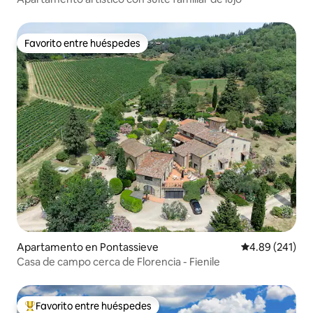
Favorito entre huéspedes
Favorito entre huéspedes
Apartamento en Pontassieve
Calificación pr
4.89 (241)
Casa de campo cerca de Florencia - Fienile
Favorito entre huéspedes
Favorito entre huéspedes preferido