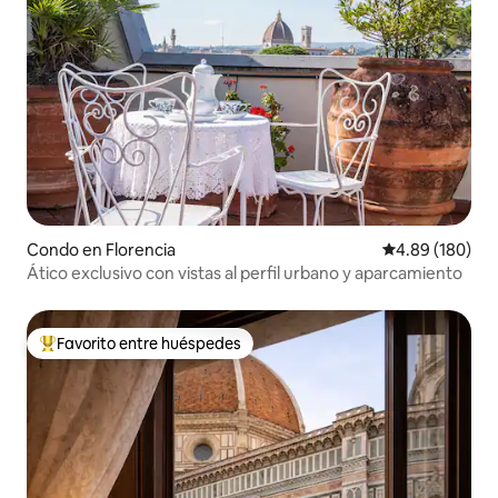
Condo en Florencia
Calificación pr
4.89 (180)
Ático exclusivo con vistas al perfil urbano y aparcamiento
Favorito entre huéspedes
Favorito entre huéspedes preferido