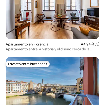
Apartamento en Florencia
Calificación pr
4.94 (433)
Apartamento entre la historia y el diseño cerca de la
catedral
Favorito entre huéspedes
Favorito entre huéspedes