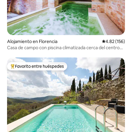
Alojamiento en Florencia
Calificación p
4.82 (156)
Casa de campo con piscina climatizada cerca del centro
de la ciudad
Favorito entre huéspedes
Favorito entre huéspedes preferido