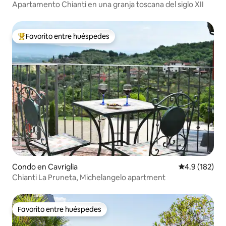
Apartamento Chianti en una granja toscana del siglo XII
Favorito entre huéspedes
Favorito entre huéspedes preferido
Condo en Cavriglia
Calificación 
4.9 (182)
Chianti La Pruneta, Michelangelo apartment
Favorito entre huéspedes
Favorito entre huéspedes