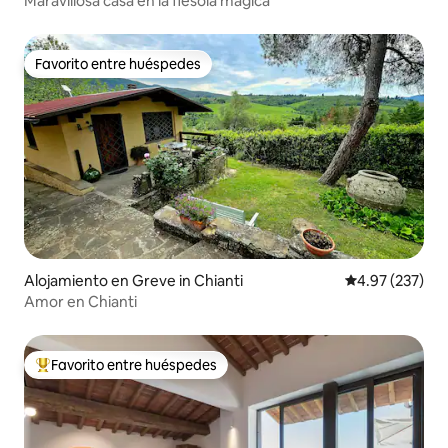
Maravillosa casa en la fiesola mágica
Favorito entre huéspedes
Favorito entre huéspedes
Alojamiento en Greve in Chianti
Calificación pr
4.97 (237)
Amor en Chianti
Favorito entre huéspedes
Favorito entre huéspedes preferido