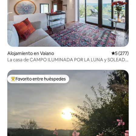
Alojamiento en Vaiano
Calificació
5 (277)
La casa de CAMPO ILUMINADA POR LA LUNA y SOLEADA
cerca de Florencia
Favorito entre huéspedes
Favorito entre huéspedes preferido