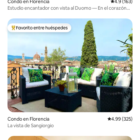
Condo en Florencia
Calificación 
4.9 (163)
Estudio encantador con vista al Duomo — En el corazón
de Florencia
Favorito entre huéspedes
Favorito entre huéspedes preferido
Condo en Florencia
Calificación pr
4.99 (325)
La vista de Sangiorgio