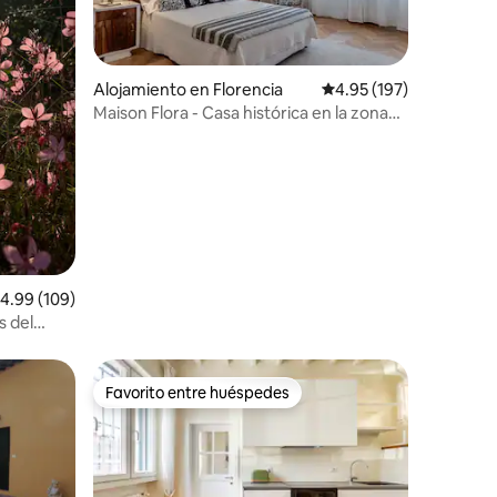
Alojamiento en Florencia
Calificación promedio: 
4.95 (197)
Maison Flora - Casa histórica en la zona
de Oltrarno
alificación promedio: 4.99 de 5, 109 reseñas
4.99 (109)
s del
Favorito entre huéspedes
Favorito entre huéspedes