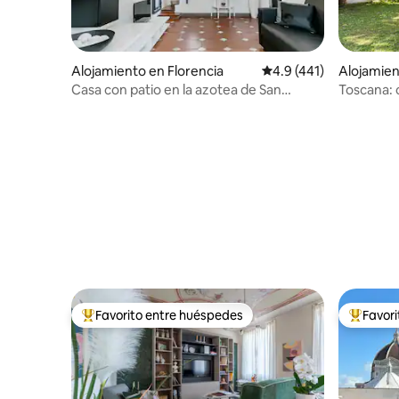
Alojamiento en Florencia
Calificación promedio:
4.9 (441)
Alojamien
oli
Casa con patio en la azotea de San
Toscana: 
Zanobi con terraza
Florencia
Favorito entre huéspedes
Favor
Favorito entre huéspedes preferido
Favorito