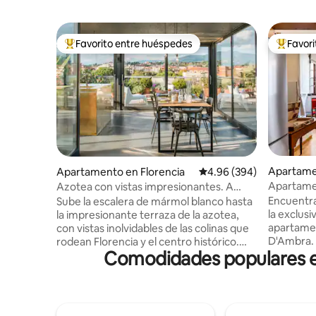
Favorito entre huéspedes
Favor
Favorito entre huéspedes preferido
Favorito
Apartame
Apartamento en Florencia
Calificación promedio: 4
4.96 (394)
Apartamen
Azotea con vistas impresionantes. A
cerca de l
pocos pasos del Duomo.
Encuentra 
Sube la escalera de mármol blanco hasta
la exclusi
la impresionante terraza de la azotea,
apartamen
con vistas inolvidables de las colinas que
D'Ambra. 
rodean Florencia y el centro histórico.
Comodidades populares en 
comodidad
Este apartamento ha sido
altos que
recientemente reformado, mezclando
original 
diferentes tipos de arquitectura y
refinado.
diseño. En el apartamento hay mucho
cristales 
espacio para tu estación de trabajo