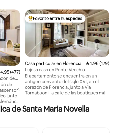
Apartame
Favorito entre huéspedes
Favor
rido
Favorito entre huéspedes preferido
Favorit
Apartame
María Nov
Este ele
segundo p
histórico
restaura
el estilo t
unidad ti
donde po
Casa particular en Florencia
Calificación promedio: 
4.96 (179)
impresion
Lujosa casa en Ponte Vecchio
alificación promedio: 4.95 de 5, 477 reseñas
4.95 (477)
Santa Mar
El apartamento se encuentra en un
azón de
situado e
antiguo convento del siglo XVI, en el
zón de
que en p
corazón de Florencia, junto a Via
n ascensor)
llegar al
Tornabuoni, la calle de las boutiques más
ico junto
Piazza Sig
famosas, y está rodeado de los mejores
mblemático
todos los
restaurantes. Gracias a su elegante
ica de Santa Maria Novella
della
monumen
restauración, el apartamento cuenta con
más
acabados de gran valor, como los
dad.
espléndidos mármoles de los 2 baños o la
distancia
encantadora chimenea de gas, y todas
nes, este
las comodidades, wifi, aire acondicionado