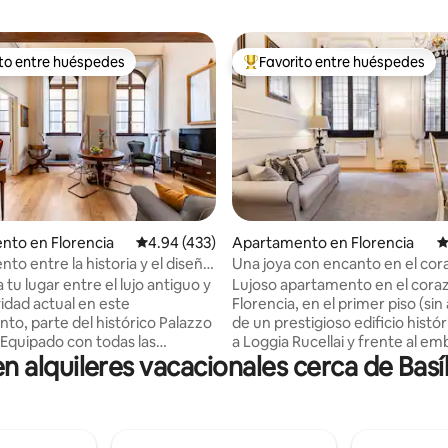
ito entre huéspedes
Favorito entre huéspedes
 entre huéspedes preferido
Favorito entre huéspedes prefe
nto en Florencia
Calificación promedio: 4.94 de 5, 433 reseñas
4.94 (433)
Apartamento en Florencia
C
.96 de 5, 394 reseñas
to entre la historia y el diseño
Una joya con encanto en el cor
a catedral
Florencia
tu lugar entre el lujo antiguo y
Lujoso apartamento en el cora
vidad actual en este
Florencia, en el primer piso (si
to, parte del histórico Palazzo
de un prestigioso edificio histór
Equipado con todas las
a Loggia Rucellai y frente al e
alquileres vacacionales cerca de Basíl
es, fascina con sus techos
Palazzo Rucellai. Situado en Via 
 conservan la decoración
Vigna Nuova, una de las calles 
y una decoración de gusto
elegantes y codiciadas de la ciu
 Cortinas opacas y acústicas,
Perfectamente situado a poca 
«silence» en las ventanas para
a pie de las principales atraccio