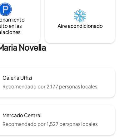
ncanto
y una cocina moderna totalmente
emporáneo,
equipada. Las principales atracciones
anales y
turísticas se encuentran a menos de 10
ionamiento
te
minutos a pie.
ito en las
Aire acondicionado
 elegante.
alaciones
Maria Novella
Galería Uffizi
Recomendado por 2,177 personas locales
Mercado Central
Recomendado por 1,527 personas locales