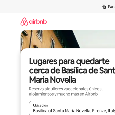
Omite
Part
el
contenido
Lugares para quedarte
cerca de Basílica de San
Maria Novella
Reserva alquileres vacacionales únicos,
alojamientos y mucho más en Airbnb
Ubicación
Cuando los resultados estén disponibles, navega co