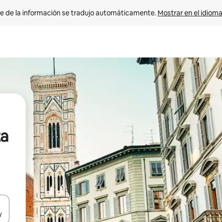
e de la información se tradujo automáticamente. 
Mostrar en el idioma
ta
n las teclas de flecha hacia arriba y hacia abajo o explora con el tact