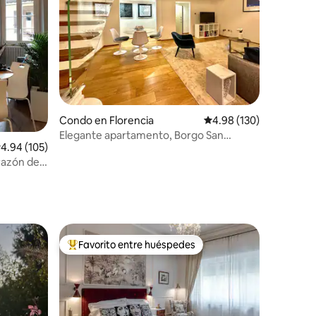
Condo en Florencia
Calificación promedio: 
4.98 (130)
Elegante apartamento, Borgo San
alificación promedio: 4.94 de 5, 105 reseñas
4.94 (105)
Jacopo
orazón de
Favorito entre huéspedes
rido
Favorito entre huéspedes preferido