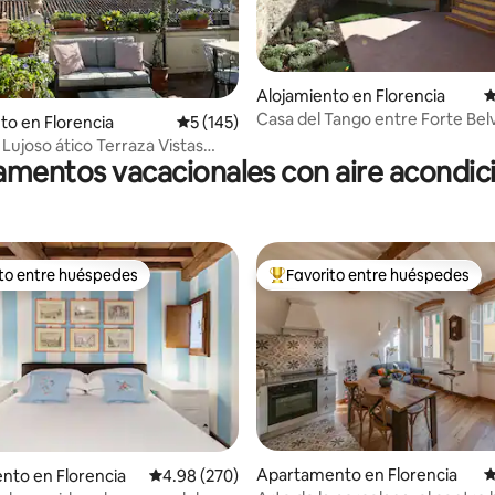
4.98 de 5, 122 reseñas
Alojamiento en Florencia
C
Casa del Tango entre Forte Bel
to en Florencia
Calificación promedio: 5 de 5, 145 reseñas
5 (145)
Villa Bardini
 Lujoso ático Terraza Vistas
mentos vacacionales con aire acondi
ito entre huéspedes
Favorito entre huéspedes
 entre huéspedes preferido
Favorito entre huéspedes prefe
Apartamento en Florencia
C
 4.9 de 5, 278 reseñas
nto en Florencia
Calificación promedio: 4.98 de 5, 270 reseñas
4.98 (270)