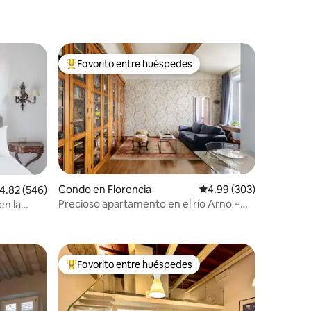
Favorito entre huéspedes
Favorito entre huéspedes preferido
Condo en Florencia
Calificación promedio: 
4.99 (303)
alificación promedio: 4.82 de 5, 546 reseñas
4.82 (546)
Precioso apartamento en el río Arno ~
en la
Oltrarno
Favorito entre huéspedes
Favorito entre huéspedes preferido