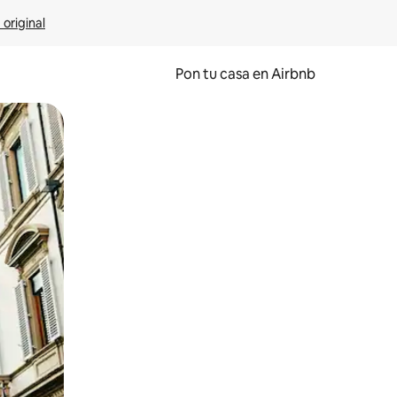
 original
Pon tu casa en Airbnb
o o desliza el dedo.