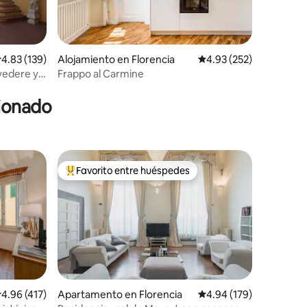
alificación promedio: 4.83 de 5, 139 reseñas
4.83 (139)
Alojamiento en Florencia
Calificación promedio: 
4.93 (252)
vedere y
Frappo al Carmine
cionado
Favorito entre huéspedes
rido
Favorito entre huéspedes preferido
alificación promedio: 4.96 de 5, 417 reseñas
4.96 (417)
Apartamento en Florencia
Calificación promedio: 
4.94 (179)