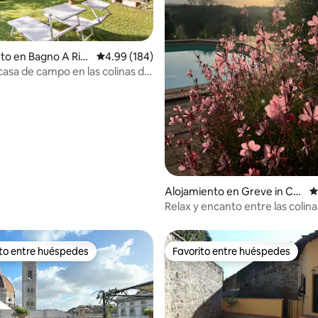
 4.9 de 5, 441 reseñas
to en Bagno A Rip
Calificación promedio: 4.99 de 5, 184 reseñas
4.99 (184)
casa de campo en las colinas de
Alojamiento en Greve in Chi
C
anti
Relax y encanto entre las colina
Chianti
ito entre huéspedes
Favorito entre huéspedes
 entre huéspedes preferido
Favorito entre huéspedes