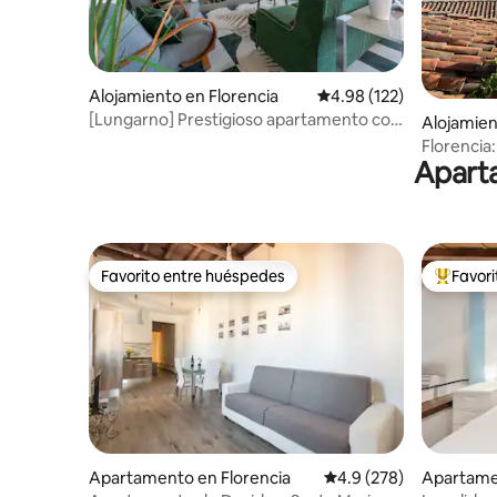
Alojamiento en Florencia
Calificación promedio: 
4.98 (122)
[Lungarno] Prestigioso apartamento con
Alojamien
vistas
Florencia:
Aparta
Duomo
Favorito entre huéspedes
Favor
Favorito entre huéspedes
Favorito
Apartamento en Florencia
Calificación promedio:
4.9 (278)
Apartame