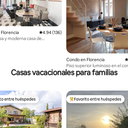
4.99 de 5, 160 reseñas
Florencia
Calificación promedio: 4.94 de 5, 136 reseñas
4.94 (136)
sa y moderna casa de
s de Elena, con capacidad para
as
Condo en Florencia
C
Piso superior luminoso en el c
Casas vacacionales para familias
Florencia
ito entre huéspedes
Favorito entre huéspedes
 entre huéspedes preferido
Favorito entre huéspedes prefe