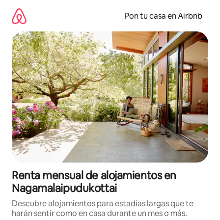
Omite
el
Pon tu casa en Airbnb
contenido
Renta mensual de alojamientos en
Nagamalaipudukottai
Descubre alojamientos para estadías largas que te
harán sentir como en casa durante un mes o más.