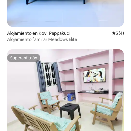
Alojamiento en Kovil Pappakudi
Calificac
5 (4)
Alojamiento familiar Meadows Elite
Superanfitrión
Superanfitrión