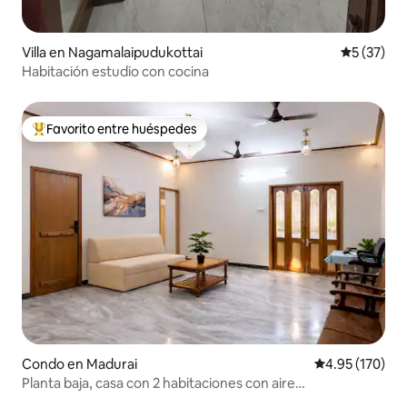
Villa en Nagamalaipudukottai
Calificaci
5 (37)
Habitación estudio con cocina
Favorito entre huéspedes
Favorito entre huéspedes preferido
Condo en Madurai
Calificación p
4.95 (170)
Planta baja, casa con 2 habitaciones con aire
acondicionado | 3 baños • Generador de respaldo