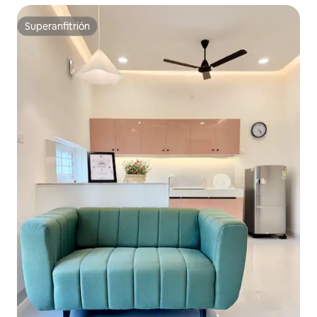
Superanfitrión
Superanfitrión