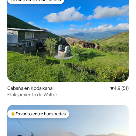
Favorito entre huéspedes
Cabaña en Kodaikanal
Calificación
4.9 (51)
El alojamiento de Walter
Favorito entre huéspedes
Favorito entre huéspedes preferido