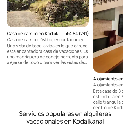
Casa de campo en Kodaikan
Calificación promedio: 4.84 de 5
4.84 (291)
al
Casa de campo rústica, encantadora y
pintoresca en Kodaikanal
Una vista de toda la vida es lo que ofrece
esta encantadora casa de vacaciones. Es
una madriguera de conejo perfecta para
alejarse de todo o para ver las vistas de
Kodaikanal desde lo alto de la ciudad.
Esta pintoresca sala de 2 dormitorios y
casa de vacaciones con cocina con un
Alojamiento en Ko
gran patio te dejarán sin aliento. Los
Alojamiento en una
baños ofrecen una experiencia increíble
Esta casa de 3 dor
de ver las luces de la ciudad desde arriba
estructura en A s
con las estrellas sobre ti. Ten en cuenta
calle tranquila de V
que no permitimos que fiestas o grupos
centro de Kodaikan
de hombres o niños reserven esta
Servicios populares en alquileres
cuartas partes del
estancia. Gracias por tu comprensión.
vidrio, la sala de e
vacacionales en Kodaikanal
increíbles de las 
casa cuenta con 