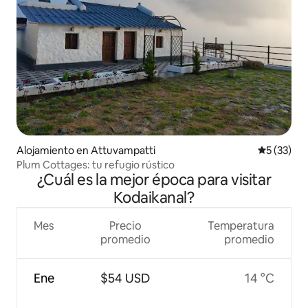
Alojamiento en Attuvampatti
Calificaci
5 (33)
Plum Cottages: tu refugio rústico
¿Cuál es la mejor época para visitar
Kodaikanal?
Mes
Precio
Temperatura
promedio
promedio
Ene
$54 USD
14 °C