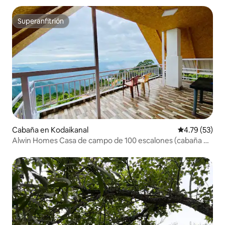
Superanfitrión
Superanfitrión
Cabaña en Kodaikanal
Calificación 
4.79 (53)
Alwin Homes Casa de campo de 100 escalones (cabaña de
madera)