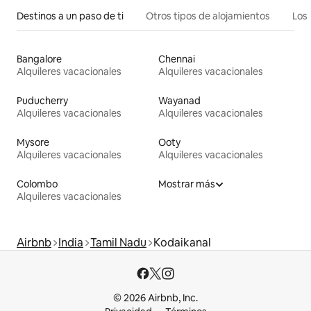
Destinos a un paso de ti
Otros tipos de alojamientos
Los 
Bangalore
Chennai
Alquileres vacacionales
Alquileres vacacionales
Puducherry
Wayanad
Alquileres vacacionales
Alquileres vacacionales
Mysore
Ooty
Alquileres vacacionales
Alquileres vacacionales
Colombo
Mostrar más
Alquileres vacacionales
Airbnb
India
Tamil Nadu
Kodaikanal
© 2026 Airbnb, Inc.