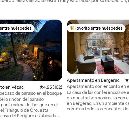
uerdo: estas estadías están muy valoradas por su ubicación, 
 entre huéspedes
Favorito entre huéspedes
 entre huéspedes
Favorito entre huéspedes prefe
Apartamento en Bergerac
C
Apartamento con encanto en e
to en Vézac
Calificación promedio: 4.95 de 5, 102 reseñas
4.95 (102)
de Bergerac
La casa de las conferencias se
edazo de paraíso en el bosque
en nuestra hermosa casa con 
ero rincón del paraíso
en Bergerac. En un ambiente cá
 por la calma del bosque en el
combina todos los encantos de 
el Triángulo de Oro, esta
edificios de antaño, así como la
a del Perigord es ubicada en
instalaciones más modernas, p
 mágica a 15 minutos de Sarlat.
disfrutar de los 80 m² de este
pica, ¡esta casa es mi tesoro!