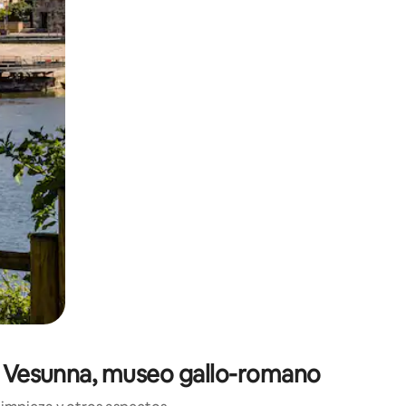
o o desliza el dedo.
de Vesunna, museo gallo-romano