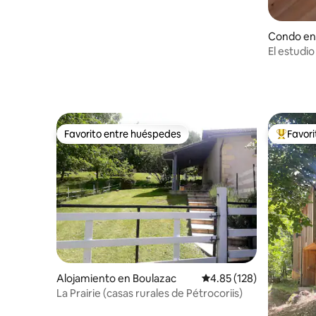
Condo en 
El estudio
Favorito entre huéspedes
Favor
Favorito entre huéspedes
Favorito
Alojamiento en Boulazac
Calificación promedio: 
4.85 (128)
La Prairie (casas rurales de Pétrocoriis)