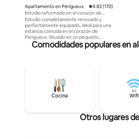
⚠️Hay que
Apartamento en Périgueux
Calificación promedio: 
4.82 (170)
durante s
Estudio reformado en el corazón de
los anfitr
Périgueux
Estudio completamente renovado y
(pájaros,
perfectamente equipado, ideal para una
famoso y 
estancia cómoda en el corazón de
Por favor,
Périgueux. Situado en un pequeño
funda nór
Comodidades populares en alq
edificio tranquilo, justo enfrente de la
cama de 
estación de tren, está a un paso del
centro de la ciudad y de sus atracciones.
Se proporciona ropa de cama, wifi
gratuito y fácil aparcamiento alrededor
del edificio. Ya sea que venga para una
escapada romántica, una estancia de
negocios o simplemente para descubrir
los tesoros del Périgord, este estudio es
Cocina
Wifi
el lugar ideal para dejar sus maletas.
Otros lugares de