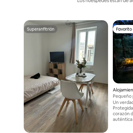
Los huéspedes están de ac
Superanfitrión
Favorito
Superanfitrión
Favorito
Alojamien
Pequeño p
Un verdad
Protegida
corazón d
auténtica cas
una aldea
Rara y atí