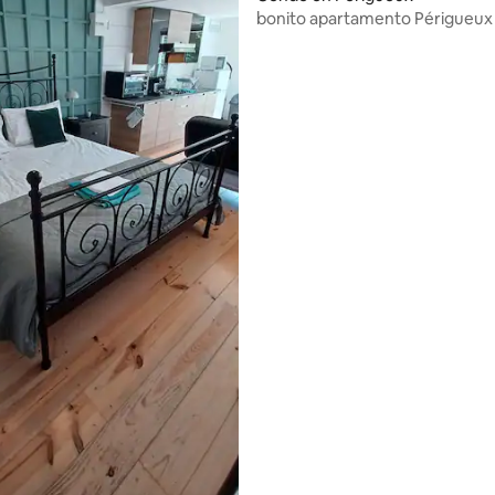
 4.81 de 5, 26 reseñas
bonito apartamento Périgueux