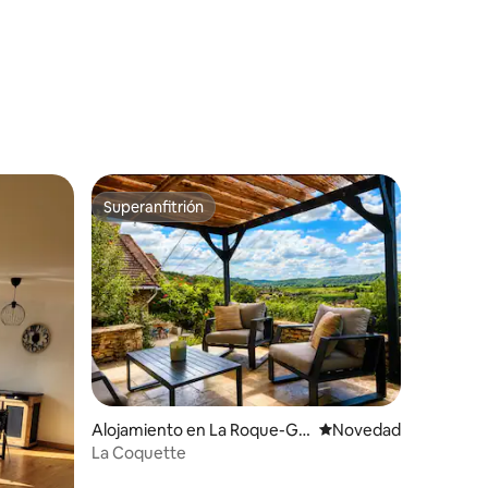
Superanfitrión
rido
Superanfitrión
Alojamiento en La Roque-Ga
Lugar para hospedars
Novedad
geac
La Coquette