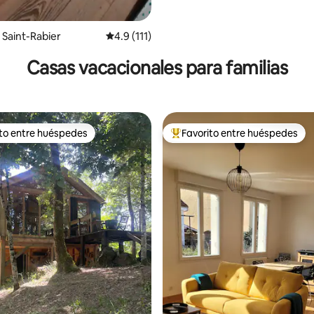
Saint-Rabier
Calificación promedio: 4.9 de 5, 111 reseñas
4.9 (111)
Casas vacacionales para familias
ito entre huéspedes
Favorito entre huéspedes
 entre huéspedes preferido
Favorito entre huéspedes prefe
4.85 de 5, 128 reseñas