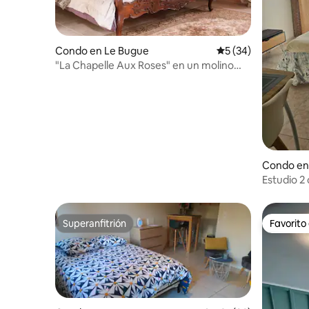
Condo en Le Bugue
Calificación promed
5 (34)
"La Chapelle Aux Roses" en un molino
medieval
Condo en
Estudio 2
aparcami
Superanfitrión
Favorito
Superanfitrión
Favorito