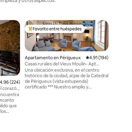
limpieza y otros aspectos.
Apartame
Favorito entre huéspedes
Favorit
rido
Favorito entre huéspedes preferido
Favorit
Estudio a
de Périg
Acogedor
corazón d
histórico
Conectad
Apartamento en Périgueux
Calificación promedio: 
4.91 (194)
Gran apa
Casas rurales del Vieux Moulin- Apt
Calle tran
Noyer- Catedral-
Una ubicación exclusiva, en el centro
semana, 
histórico de la ciudad, al pie de la Catedral
llegar a 
de Périgueux (vista estupenda)
alificación promedio: 4.96 de 5, 224 reseñas
4.96 (224)
organizac
certificado *** Nuestro amplio y
l corazón
realizar,
luminoso, recién remodelado
 encuentra
contacto
apartamento ‘Nogal” (hasta 7 personas)
encanto
entreguem
llenará sus expectativas de comodidad
lido que
con much
con: • 2 habitaciones • salón (sofá cama)
los
posible.
/cocina de planta abierta con techos
s
altos y chimenea - se puede cocinar, y se
odrá
puede sentar para aprovechar! •
conexión Wifi / Smart TV Ultra HD/ Box •