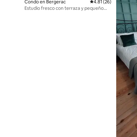
Condo en Bergerac
Calificación promedio:
4.81 (26)
Estudio fresco con terraza y pequeño
jardín