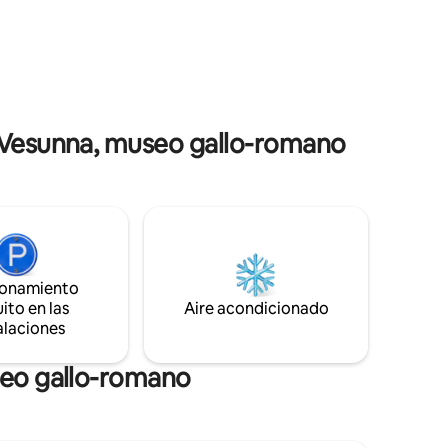
ra 4
a disposición 2 bicis
sta
en 1736
d y
n la
se
jores
e Vesunna, museo gallo-romano
ionamiento
ito en las
Aire acondicionado
alaciones
useo gallo-romano