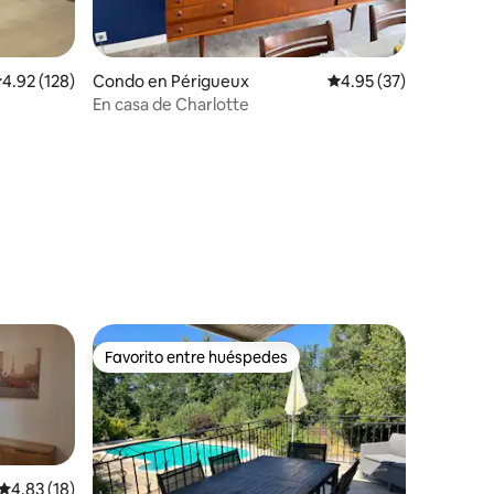
alificación promedio: 4.92 de 5, 128 reseñas
4.92 (128)
Condo en Périgueux
Calificación promedio:
4.95 (37)
En casa de Charlotte
Favorito entre huéspedes
Favorito entre huéspedes
Calificación promedio: 4.83 de 5, 18 reseñas
4.83 (18)