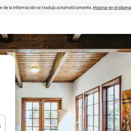
e de la información se tradujo automáticamente. 
Mostrar en el idioma
n las teclas de flecha hacia arriba y hacia abajo o explora con el tact