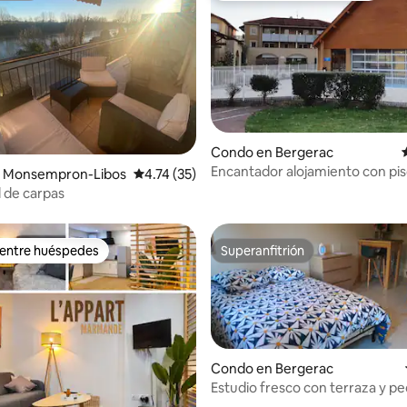
Condo en Bergerac
Encantador alojamiento con pis
io: 5 de 5, 35 reseñas
 Monsempron-Libos
Calificación promedio: 4.74 de 5, 35 reseñas
4.74 (35)
l de carpas
 entre huéspedes
Superanfitrión
 entre huéspedes
Superanfitrión
Condo en Bergerac
Estudio fresco con terraza y p
jardín