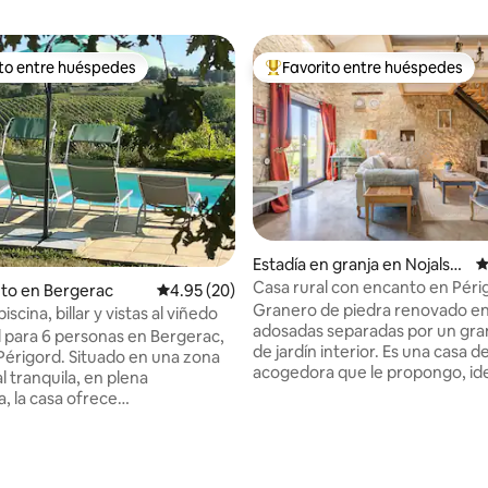
ito entre huéspedes
Favorito entre huéspedes
 entre huéspedes preferido
Favorito entre huéspedes prefe
Estadía en granja en Nojals-e
C
t-Clotte
Casa rural con encanto en Péri
to en Bergerac
Calificación promedio: 4.95 de 5, 20 reseñas
4.95 (20)
spa privado
Granero de piedra renovado en
 piscina, billar y vistas al viñedo
adosadas separadas por un gra
l para 6 personas en Bergerac,
de jardín interior. Es una casa 
érigord. Situado en una zona
acogedora que le propongo, ide
l tranquila, en plena
descansar en el campo en la gra
, la casa ofrece
Tranquila terraza cubierta con 
antes vistas del viñedo de
privado en cada casa (no se pe
l lugar ideal para aquellos que
niños pequeños) Ideal para 4 p
anquilidad, a 3 km del centro de
4.91 de 5, 148 reseñas
parejas. Vista agradable, ubica
y tiendas, a 4 km del lago