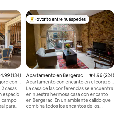
Villa en 
Favorito entre huéspedes
Superanf
rido
Favorito entre huéspedes preferido
Superanf
arde
Las cigarr
poniente
Welcome 
(The Bear 
acres wit
with deer and s
saltwater
unwind in
to know t
this plac
alificación promedio: 4.99 de 5, 134 reseñas
4.99 (134)
Apartamento en Bergerac
Calificación promedio: 
4.96 (224)
to the se
gord con
Apartamento con encanto en el corazón
human soul fo
de Bergerac
 2 casas
La casa de las conferencias se encuentra
vineyards
n espacio
en nuestra hermosa casa con encanto
medieval 
de campo
en Bergerac. En un ambiente cálido que
and the 
al para
combina todos los encantos de los
nja.
edificios de antaño, así como las
jacuzzi
instalaciones más modernas, podrá
rmiten
disfrutar de los 80 m² de este
ersonas o
apartamento con capacidad para 4
ción muy
personas. Déjese seducir por esta