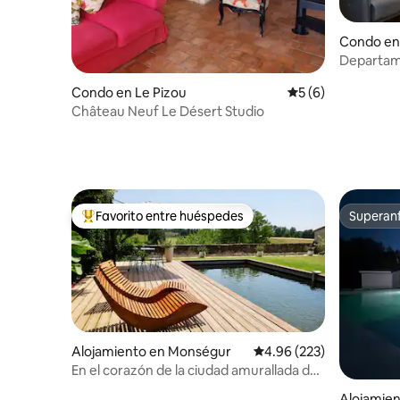
Condo e
Departame
Marmande
Condo en Le Pizou
Calificación prome
5 (6)
Château Neuf Le Désert Studio
Favorito entre huéspedes
Superanf
Favorito entre huéspedes preferido
Superanf
Alojamiento en Monségur
Calificación promedio: 
4.96 (223)
En el corazón de la ciudad amurallada de
Monsegur
Alojamien