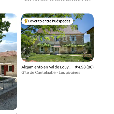
Marqueyssac
Favorito entre huéspedes
rido
Favorito entre huéspedes preferido
Alojamiento en Val de Louyre
Calificación promedio:
4.98 (86)
et Caudeau
Gîte de Cantelaube - Les pivoines