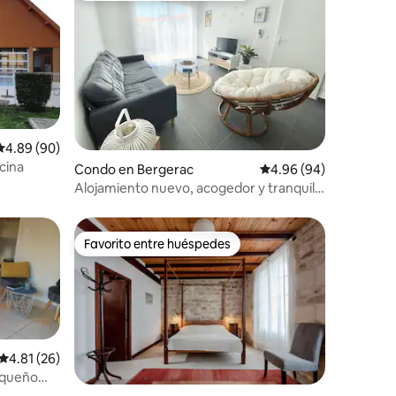
Calificación promedio: 4.89 de 5, 90 reseñas
4.89 (90)
cina
Condo en Bergerac
Calificación promedio:
4.96 (94)
Alojamiento nuevo, acogedor y tranquilo
+ estacionamiento privado
Favorito entre huéspedes
Favorito entre huéspedes
Calificación promedio: 4.81 de 5, 26 reseñas
4.81 (26)
equeño