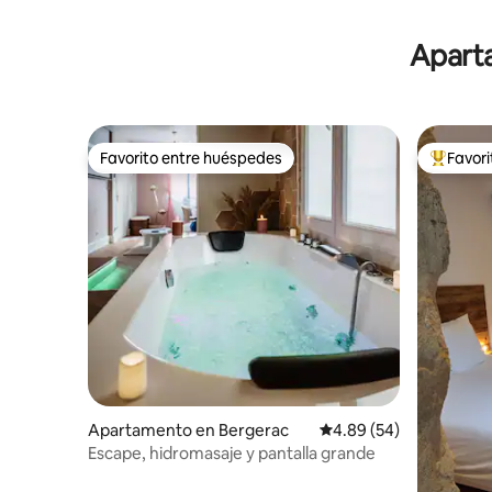
Aparta
Favorito entre huéspedes
Favor
Favorito entre huéspedes
Favorito
Apartamento en Bergerac
Calificación promedio:
4.89 (54)
Escape, hidromasaje y pantalla grande