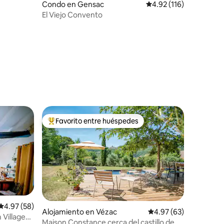
Condo en Gensac
Calificación promedio: 
4.92 (116)
El Viejo Convento
Favorito entre huéspedes
rido
Favorito entre huéspedes preferido
Calificación promedio: 4.97 de 5, 58 reseñas
4.97 (58)
Alojamiento en Vézac
Calificación promedio:
4.97 (63)
 Village
Maison Constance cerca del castillo de