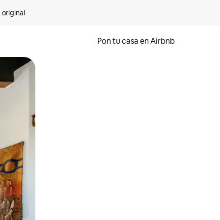
 original
Pon tu casa en Airbnb
o o desliza el dedo.