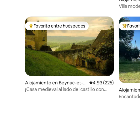
-Vignes
Villa mod
Bergerac
Favorito entre huéspedes
Favor
Favorito entre huéspedes preferido
Favorito
Alojamiento en Beynac-et-C
Calificación promedio: 
4.93 (225)
azenac
¡Casa medieval al lado del castillo con
Alojamie
vistas al valle!
Encantad