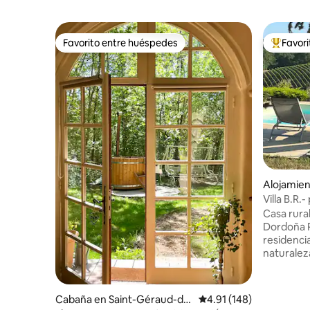
Favorito entre huéspedes
Favor
Favorito entre huéspedes
Favorito
Alojamien
Villa B.R.-
Casa rura
Dordoña P
residencia
naturaleza
impresion
Rosette. E
buscan tr
Cabaña en Saint-Géraud-de
Calificación promedio: 
4.91 (148)
la ciudad 