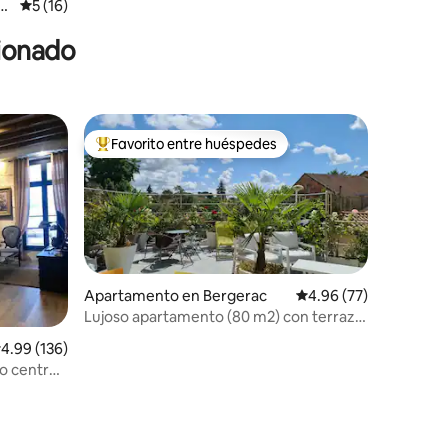
-
Calificación promedio: 5 de 5, 16 reseñas
5 (16)
cionado
Favorito entre huéspedes
rido
Favorito entre huéspedes preferido
Apartamento en Bergerac
Calificación promedio:
4.96 (77)
Lujoso apartamento (80 m2) con terraza
y spa
alificación promedio: 4.99 de 5, 136 reseñas
4.99 (136)