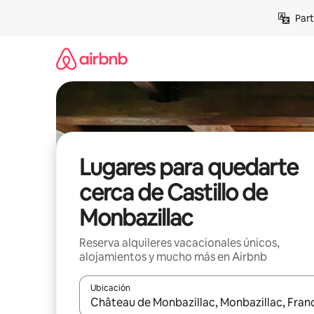
Omite
Part
el
contenido
Lugares para quedarte
cerca de Castillo de
Monbazillac
Reserva alquileres vacacionales únicos,
alojamientos y mucho más en Airbnb
Ubicación
Cuando los resultados estén disponibles, navega co