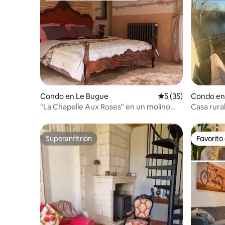
Condo en Le Bugue
Calificación promed
5 (35)
Condo en
"La Chapelle Aux Roses" en un molino
Casa rura
medieval
Superanfitrión
Favorito
Superanfitrión
Favorito