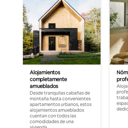
Alojamientos
Nóma
completamente
profe
amueblados
Aloj
profe
Desde tranquilas cabañas de
traba
montaña hasta convenientes
espac
apartamentos urbanos, estos
dedi
alojamientos amueblados
cuentan con todos las
comodidades de una
vivienda.