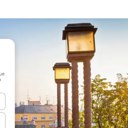
que
o
n las teclas de flecha hacia arriba y hacia abajo o explora con el tact