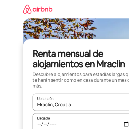
Omite
el
contenido
Renta mensual de
alojamientos en Mraclin
Descubre alojamientos para estadías largas 
te harán sentir como en casa durante un mes 
más.
Ubicación
Cuando los resultados estén disponibles, navega co
Llegada