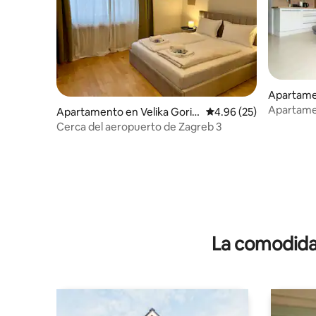
Apartame
nica
Apartame
Apartamento en Velika Goric
Calificación promedio:
4.96 (25)
Zagreb y 
a
Cerca del aeropuerto de Zagreb 3
La comodidad