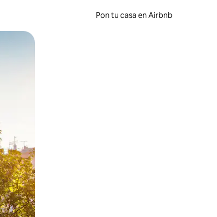
Pon tu casa en Airbnb
o o desliza el dedo.