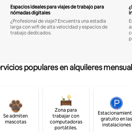
Espacios ideales para viajes de trabajo para
¿
nómadas digitales
i
¿Profesional de viaje? Encuentra una estadía
E
larga con wifi de alta velocidad y espacios de
a
trabajo dedicados.
c
p
rvicios populares en alquileres mensua
Zona para
Estacionamien
Se admiten
trabajar con
gratuito en la
mascotas
computadoras
instalaciones
portátiles.