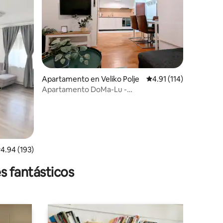
Apartamento en Veliko Polje
Calificación promedio:
4.91 (114)
Apartamento DoMa-Lu -
Estacionamiento gratuito - Cerca del
aeropuerto de Zagreb
alificación promedio: 4.94 de 5, 193 reseñas
4.94 (193)
s fantásticos