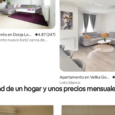
nto en Donja Lom
Calificación promedio: 4.87 de 5, 247 reseñas
4.87 (247)
nto nuevo Keti/ cerca de
 4.96 de 5, 25 reseñas
el aeropuerto
Apartamento en Velika Gori
C
ca
Loto blanco
 de un hogar y unos precios mensuale