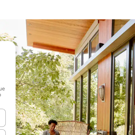
que
o
n las teclas de flecha hacia arriba y hacia abajo o explora con el tact