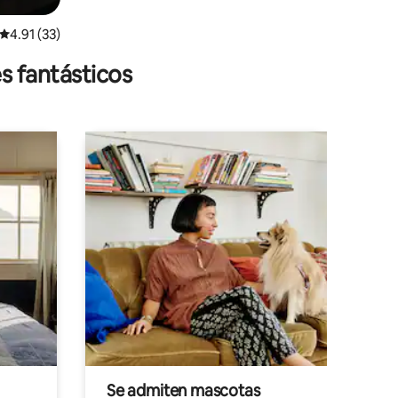
Calificación promedio: 4.91 de 5, 33 reseñas
4.91 (33)
s fantásticos
Se admiten mascotas