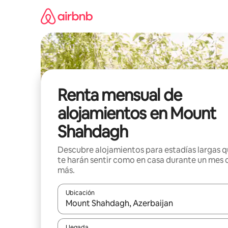
Omite
el
contenido
Renta mensual de
alojamientos en Mount
Shahdagh
Descubre alojamientos para estadías largas 
te harán sentir como en casa durante un mes 
más.
Ubicación
Cuando los resultados estén disponibles, navega co
Llegada