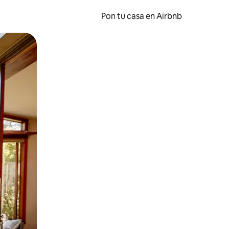
Pon tu casa en Airbnb
o o desliza el dedo.