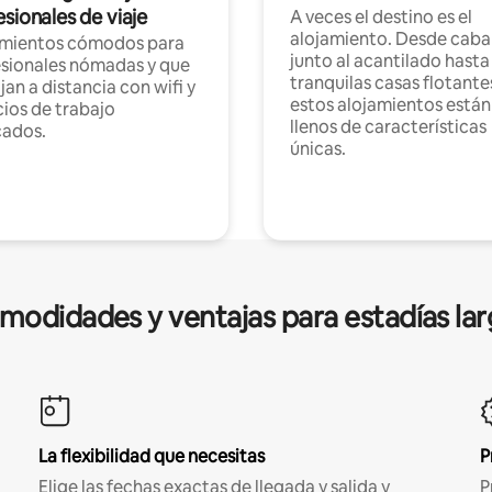
sionales de viaje
A veces el destino es el
alojamiento. Desde caba
amientos cómodos para
junto al acantilado hasta
sionales nómadas y que
tranquilas casas flotante
jan a distancia con wifi y
estos alojamientos están
ios de trabajo
llenos de características
cados.
únicas.
modidades y ventajas para estadías lar
La flexibilidad que necesitas
P
Elige las fechas exactas de llegada y salida y
P