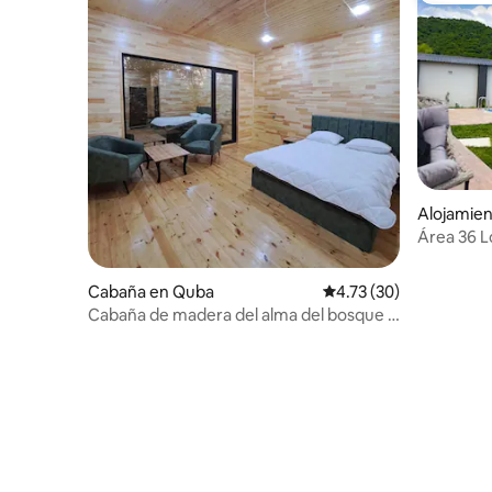
Alojamie
Área 36 L
Cabaña en Quba
Calificación promedio:
4.73 (30)
Cabaña de madera del alma del bosque -
1