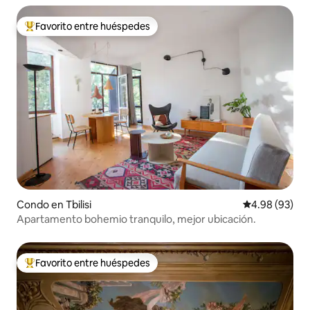
Favorito entre huéspedes
Favorito entre huéspedes preferido
Condo en Tbilisi
Calificación p
4.98 (93)
Apartamento bohemio tranquilo, mejor ubicación.
Favorito entre huéspedes
Favorito entre huéspedes preferido