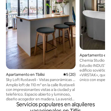
Apartamento en Tb
Chemia Studio
Estudio INDUSTRIA
edificio soviético
Apartamento en Tbilisi
Calificación promedio: 5 de 
5 (20)
«VIRSTAK», que o
único con especta
Sky Loft Rustaveli - Vistas panorámicas y
CIUDAD de día y d
estancia de lujo
Amplio loft de 110 m² en la calle Rustaveli
desde la BAÑERA. -100 % HECHO A
con impresionantes vistas a la ciudad y al
MANO. - No es un apartamento
teleférico. Espacio abierto y luminoso,
ALEATORIO acogedo
diseño acogedor en madera. La avenida
comodidades de lo
Servicios populares en alquileres
Rustaveli es una de las zonas más
en muebles antiguo
dinámicas y prestigiosas de Tiflis, ideal
vacacionales en Tiflis