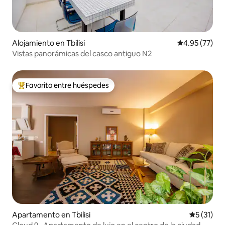
Alojamiento en Tbilisi
Calificación 
4.95 (77)
Vistas panorámicas del casco antiguo N2
Favorito entre huéspedes
Favorito entre huéspedes preferido
Apartamento en Tbilisi
Calificaci
5 (31)