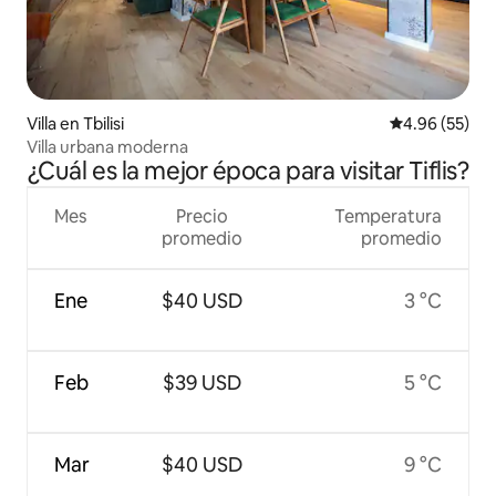
Villa en Tbilisi
Calificación p
4.96 (55)
Villa urbana moderna
¿Cuál es la mejor época para visitar Tiflis?
Mes
Precio
Temperatura
promedio
promedio
Ene
$40 USD
3 °C
Feb
$39 USD
5 °C
Mar
$40 USD
9 °C