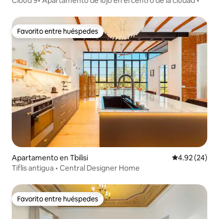
Cloud 9• Apartamento de lujo en el centro de la ciudad •
Favorito entre huéspedes
Favorito entre huéspedes
Apartamento en Tbilisi
Calificación p
4.92 (24)
Tiflis antigua • Central Designer Home
Favorito entre huéspedes
Favorito entre huéspedes