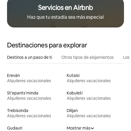
Servicios en Airbnb
Haz que tu estadía sea más especial
Destinaciones para explorar
Destinos a un paso de ti
Otros tipos de alojamientos
Los 
Ereván
Kutaisi
Alquileres vacacionales
Alquileres vacacionales
St'epants'minda
Kobuleti
Alquileres vacacionales
Alquileres vacacionales
Trebisonda
Dilijan
Alquileres vacacionales
Alquileres vacacionales
Gudauri
Mostrar más