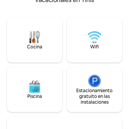
algunas personas 
para los viajeros que desean tenerlo
incómodo viniend
todo a mano. Ubicación privilegiada: a
personal. Un ambiente artístico que te
2 minutos de la estación de metro
hará sentir como en
Rustaveli y de McDonald’s, cerca de las
BODEGA - 9 TIPOS de vino - Proyector
cafeterías Stamba, Lolita y “Rooms”, de
de cine Recogida en el aeropuerto
bares y de los famosos centros
Suzuki Swift 80 Ge
comerciales “Galleria” y “Merani”. A poca
distancia a pie de la plaza de la Libertad y
de la plaza Marjanishvili. Base perfecta
Cocina
Wifi
para explorar Tiflis.
Estacionamiento
Piscina
gratuito en las
instalaciones