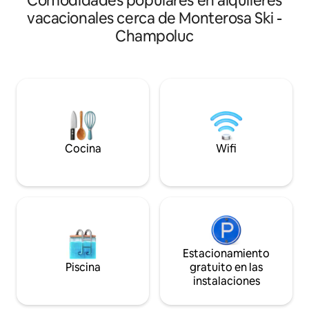
Comodidades populares en alquileres
preservando las antiguas vigas del
ANIVERSARIO? ¿O
vacacionales cerca de Monterosa Ski -
techo. Una vista maravillosa desde los
FIN DE SEMANA? 
Champoluc
grandes ventanales y una tranquilidad
Giò es para TI! ¡E
especial para aquellos en busca de paz,
hay una PISCINA 
calidez y relajación. Los muebles son
COCINA AL AIRE 
muy agradables: madera sobre todo,
EQUIPADA! En los dí
pero también colores más animados y
relajación, burbuj
comodidades modernas. Excursiones
nuestro spa y gimn
tranquilas, tanto en raquetas de nieve
totalmente indep
como en esquí.
vegetación, para
nuestros huésped
Cocina
Wifi
Estacionamiento
Piscina
gratuito en las
instalaciones