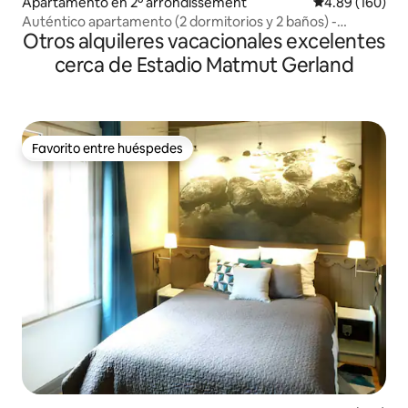
Apartamento en 2º arrondissement
Calificación pr
4.89 (160)
Auténtico apartamento (2 dormitorios y 2 baños) -
Otros alquileres vacacionales excelentes
MOHOM
cerca de Estadio Matmut Gerland
Favorito entre huéspedes
Favorito entre huéspedes