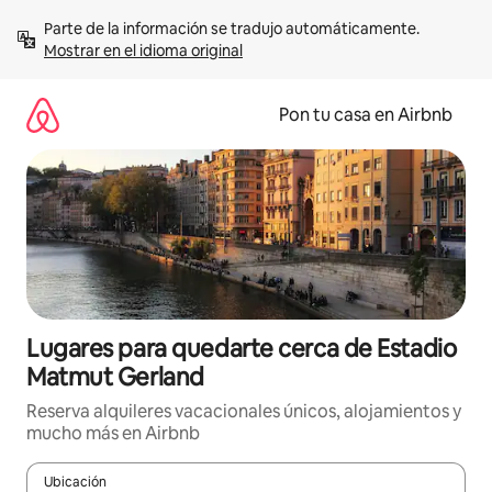
Omite
Parte de la información se tradujo automáticamente. 
el
Mostrar en el idioma original
contenido
Pon tu casa en Airbnb
Lugares para quedarte cerca de Estadio
Matmut Gerland
Reserva alquileres vacacionales únicos, alojamientos y
mucho más en Airbnb
Ubicación