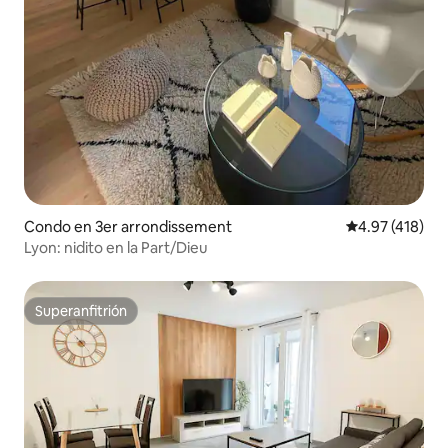
Condo en 3er arrondissement
Calificación p
4.97 (418)
Lyon: nidito en la Part/Dieu
Superanfitrión
Superanfitrión