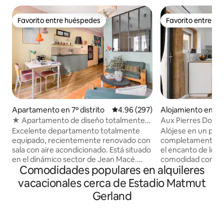
Favorito entre huéspedes
Favorito entre h
Favorito entre huéspedes
Favorito entre h
Apartamento en 7º distrito
Calificación promedio: 4.96 de 5
4.96 (297)
Alojamiento en Pi
e
★ Apartamento de diseño totalmente
Aux Pierres Dorée
equipado Lyon centro ★
- Estacionamiento
Excelente departamento totalmente
Alójese en un palo
equipado, recientemente renovado con
completamente r
sala con aire acondicionado. Está situado
el encanto de lo a
en el dinámico sector de Jean Macé.
comodidad contemp
Comodidades populares en alquileres
Está cerca de la estación de Part-Dieu,
verdadero refugio
de Perrache, de la plaza Bellecour y muy
entorno tranquilo,
vacacionales cerca de Estadio Matmut
bien comunicado (tranvía, metro y
descanso relajante
Gerland
autobús a 7-10 min). Todas las
🚗 Estacionamiento
comodidades: wifi (fibra óptica),
Aire acondicionado
lavadora, TV (Netflix y Chromecast),
🚌 Transporte públ