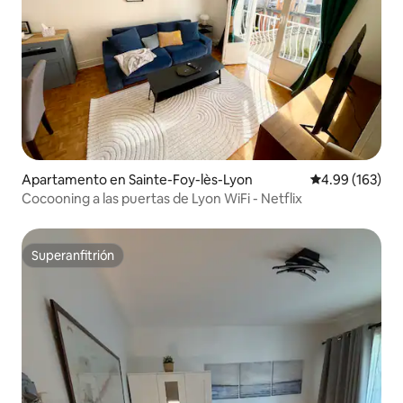
Apartamento en Sainte-Foy-lès-Lyon
Calificación pr
4.99 (163)
Cocooning a las puertas de Lyon WiFi - Netflix
Superanfitrión
Superanfitrión