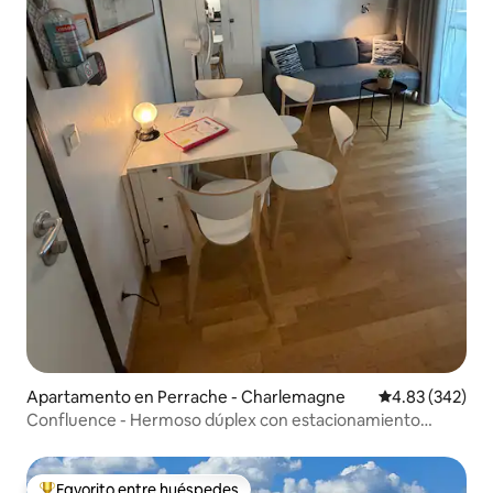
Apartamento en Perrache - Charlemagne
Calificación pr
4.83 (342)
Confluence - Hermoso dúplex con estacionamiento
privado (opcional) en
Favorito entre huéspedes