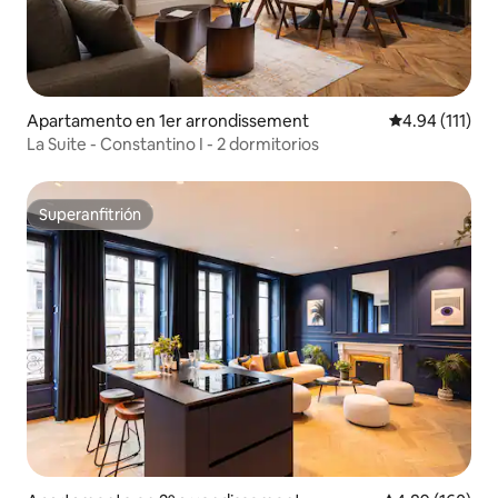
Apartamento en 1er arrondissement
Calificación p
4.94 (111)
La Suite - Constantino I - 2 dormitorios
Superanfitrión
Superanfitrión