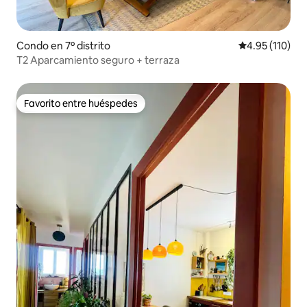
Condo en 7º distrito
Calificación p
4.95 (110)
T2 Aparcamiento seguro + terraza
Favorito entre huéspedes
Favorito entre huéspedes