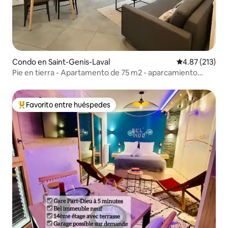
Condo en Saint-Genis-Laval
Calificación p
4.87 (213)
Pie en tierra - Apartamento de 75 m2 - aparcamiento
gratuito
Favorito entre huéspedes
Favorito entre huéspedes preferido