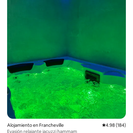
Alojamiento en Francheville
Calificación pr
4.98 (184)
Evasión relajante jacuzzi hammam