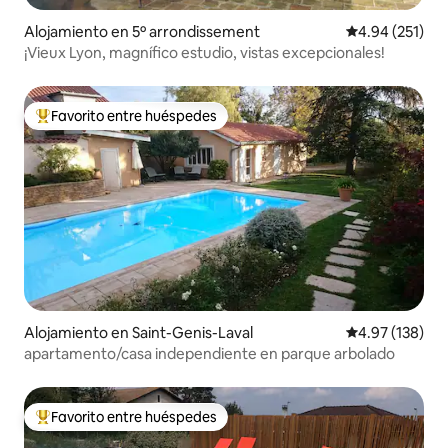
Alojamiento en 5º arrondissement
Calificación p
4.94 (251)
¡Vieux Lyon, magnífico estudio, vistas excepcionales!
Favorito entre huéspedes
Favorito entre huéspedes preferido
Alojamiento en Saint-Genis-Laval
Calificación p
4.97 (138)
apartamento/casa independiente en parque arbolado
Favorito entre huéspedes
Favorito entre huéspedes preferido