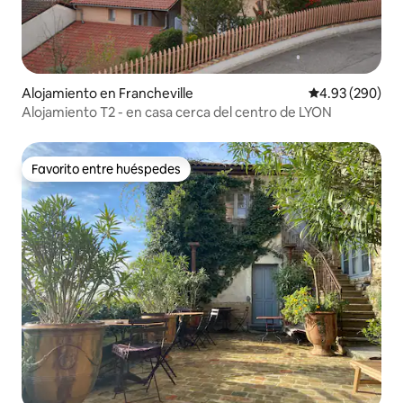
Alojamiento en Francheville
Calificación pr
4.93 (290)
Alojamiento T2 - en casa cerca del centro de LYON
Favorito entre huéspedes
Favorito entre huéspedes