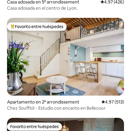
Casa adosada en 5º arrondissement
Calificación pr
4.97 (426)
Casa adosada en el centro de Lyon.
Favorito entre huéspedes
Favorito entre huéspedes preferido
Apartamento en 2º arrondissement
Calificación p
4.97 (513)
Chez Soufflot - Estudio con encanto en Bellecour
Favorito entre huéspedes
Favorito entre huéspedes