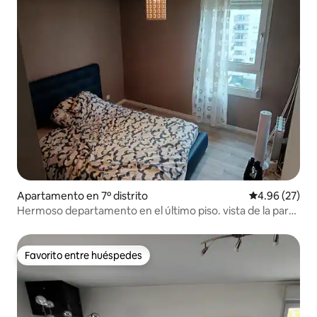
Apartamento en 7º distrito
Calificación p
4.96 (27)
Hermoso departamento en el último piso. vista de la parte
de dieu
Favorito entre huéspedes
Favorito entre huéspedes