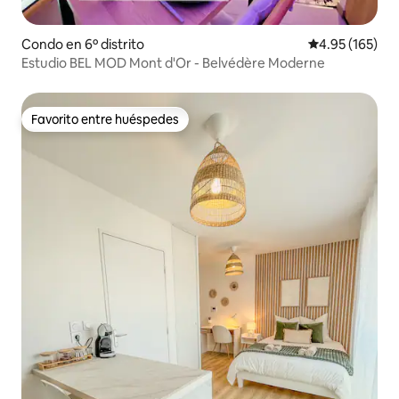
Condo en 6º distrito
Calificación p
4.95 (165)
Estudio BEL MOD Mont d'Or - Belvédère Moderne
Favorito entre huéspedes
Favorito entre huéspedes