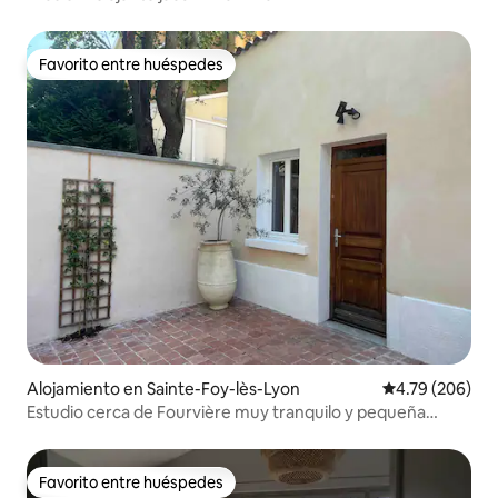
Favorito entre huéspedes
Favorito entre huéspedes
Alojamiento en Sainte-Foy-lès-Lyon
Calificación pr
4.79 (206)
Estudio cerca de Fourvière muy tranquilo y pequeña
terraza
Favorito entre huéspedes
Favorito entre huéspedes