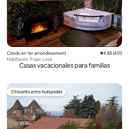
Condo en 1er arrondissement
Calificación p
4.85 (431)
Habitación Tropic Love
Casas vacacionales para familias
Favorito entre huéspedes
Favorito entre huéspedes preferido