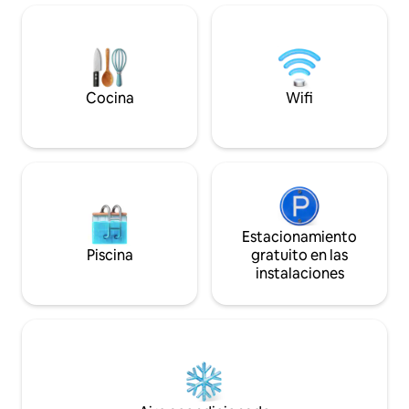
refrigerador, horno, microondas, cocina
de Lyon) 🏥 Hospita
de inducción de 3 quemadores, máquina
pie 🏟️ Groupama 
Nespresso, hervidor de agua, secador
(≈ 23 min) 🛍️ Serv
de pelo, plancha y tabla de planchar, caja
Alojamiento para
fuerte. Se proporciona ropa de cama.
Limpieza cuidado
estancia
Cocina
Wifi
Estacionamiento
Piscina
gratuito en las
instalaciones