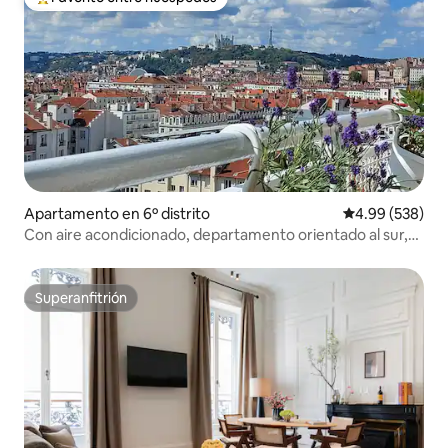
Favorito entre huéspedes preferido
Apartamento en 6º distrito
Calificación pr
4.99 (538)
Con aire acondicionado, departamento orientado al sur,
terraza y garaje
Superanfitrión
Superanfitrión