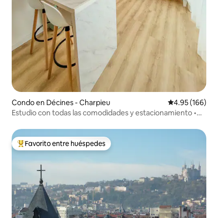
Condo en Décines - Charpieu
Calificación pr
4.95 (166)
Estudio con todas las comodidades y estacionamiento •
Cerca de Lyon y del estadio
Favorito entre huéspedes
Favorito entre huéspedes preferido