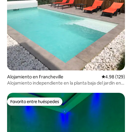
Alojamiento en Francheville
Calificación pr
4.98 (129)
Alojamiento independiente en la planta baja del jardín en
casa
Favorito entre huéspedes
Favorito entre huéspedes