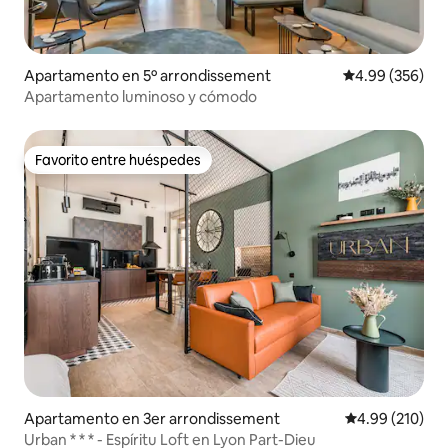
Apartamento en 5º arrondissement
Calificación pr
4.99 (356)
Apartamento luminoso y cómodo
Favorito entre huéspedes
Favorito entre huéspedes
Apartamento en 3er arrondissement
Calificación pr
4.99 (210)
Urban * * * - Espíritu Loft en Lyon Part-Dieu