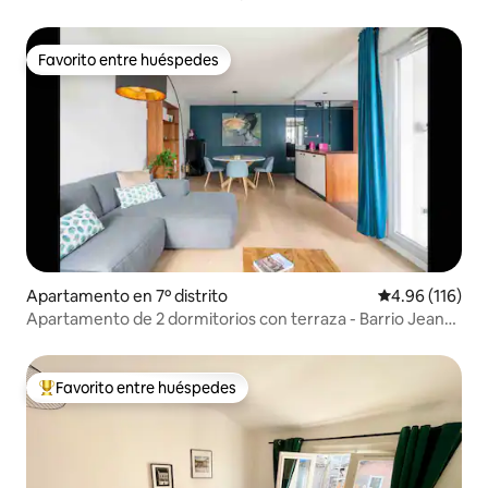
Favorito entre huéspedes
Favorito entre huéspedes
Apartamento en 7º distrito
Calificación p
4.96 (116)
Apartamento de 2 dormitorios con terraza - Barrio Jean
Macé
Favorito entre huéspedes
Favorito entre huéspedes preferido