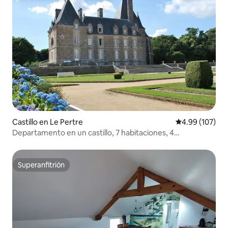
Castillo en Le Pertre
Calificación pr
4.99 (107)
Departamento en un castillo, 7 habitaciones, 4
dormitorios
Superanfitrión
Superanfitrión