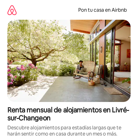
Omite
el
Pon tu casa en Airbnb
contenido
Renta mensual de alojamientos en Livré-
sur-Changeon
Descubre alojamientos para estadías largas que te
harán sentir como en casa durante un mes o más.