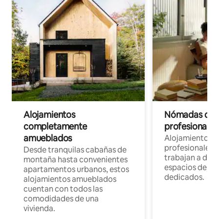
Alojamientos
Nómadas digit
completamente
profesionales 
amueblados
Alojamientos 
profesionales 
Desde tranquilas cabañas de
trabajan a dist
montaña hasta convenientes
espacios de tr
apartamentos urbanos, estos
dedicados.
alojamientos amueblados
cuentan con todos las
comodidades de una
vivienda.