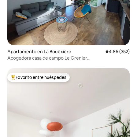
Apartamento en La Bouëxière
Calificación pr
4.86 (352)
Acogedora casa de campo Le Grenier
Rennes/Fougères/Vitré
Favorito entre huéspedes
Favorito entre huéspedes preferido