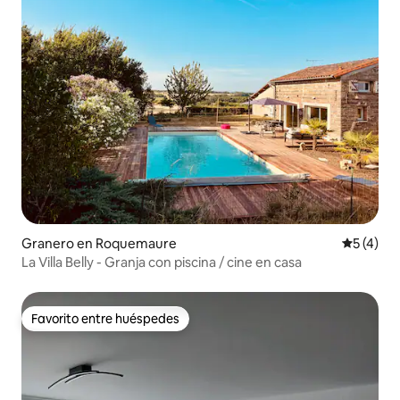
Granero en Roquemaure
Calificac
5 (4)
La Villa Belly - Granja con piscina / cine en casa
Favorito entre huéspedes
Favorito entre huéspedes