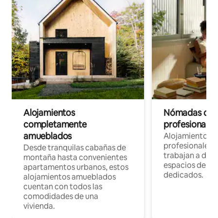
Alojamientos
Nómadas digit
completamente
profesionales 
amueblados
Alojamientos 
profesionales 
Desde tranquilas cabañas de
trabajan a dist
montaña hasta convenientes
espacios de tr
apartamentos urbanos, estos
dedicados.
alojamientos amueblados
cuentan con todos las
comodidades de una
vivienda.