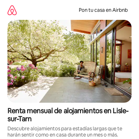
Omite
el
Pon tu casa en Airbnb
contenido
Renta mensual de alojamientos en Lisle-
sur-Tarn
Descubre alojamientos para estadías largas que te
harán sentir como en casa durante un mes o más.