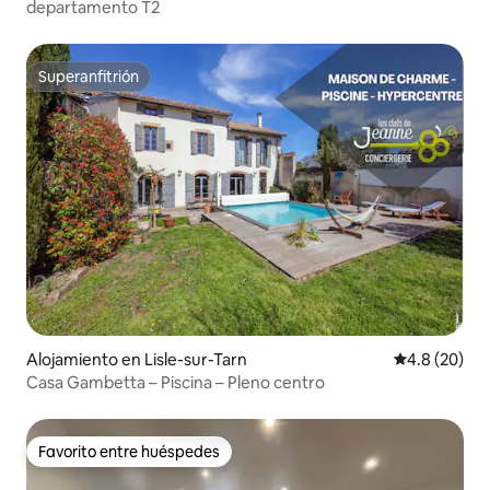
departamento T2
Superanfitrión
Superanfitrión
Alojamiento en Lisle-sur-Tarn
Calificación
4.8 (20)
Casa Gambetta – Piscina – Pleno centro
Favorito entre huéspedes
Favorito entre huéspedes