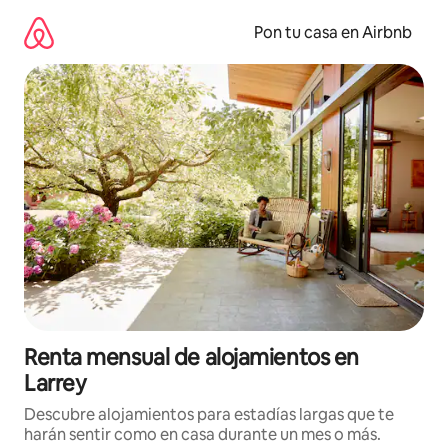
Omite
el
Pon tu casa en Airbnb
contenido
Renta mensual de alojamientos en
Larrey
Descubre alojamientos para estadías largas que te
harán sentir como en casa durante un mes o más.