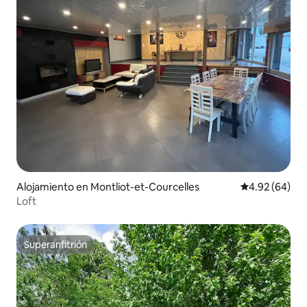
Alojamiento en Montliot-et-Courcelles
Calificación p
4.92 (64)
Loft
Superanfitrión
Superanfitrión