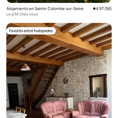
Alojamiento en Sainte-Colombe-sur-Seine
Calificación p
4.97 (58)
Le p'tit chez vous
Favorito entre huéspedes
Favorito entre huéspedes