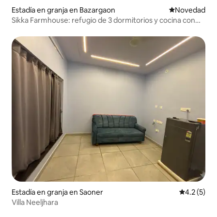
Estadía en granja en Bazargaon
Lugar para ho
Novedad
Sikka Farmhouse: refugio de 3 dormitorios y cocina con
piscina privada
Estadía en granja en Saoner
Calificació
4.2 (5)
Villa Neeljhara