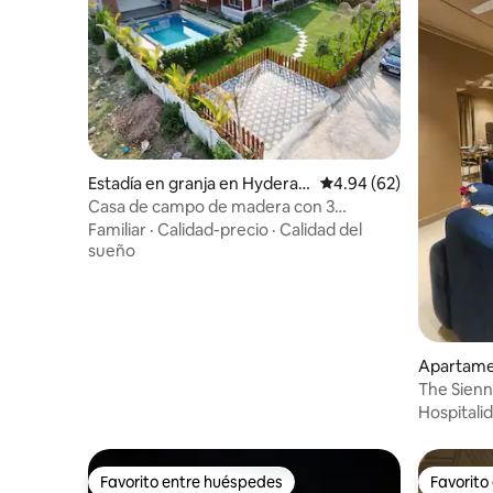
Estadía en granja en Hyderab
Calificación promedio:
4.94 (62)
ad
Casa de campo de madera con 3
dormitorios, sala, cocina y comedor, y
Familiar
·
Calidad-precio
·
Calidad del
piscina privada en Hyderabad
sueño
Apartamen
The Sienn
habitacio
Hospitali
Favorito entre huéspedes
Favorito
Favorito entre huéspedes
Favorito