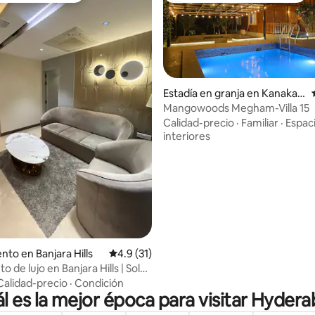
Estadía en granja en Kanaka
mamidi
Mangowoods Megham-Villa 15
 4.92 de 5, 26 reseñas
Calidad-precio
·
Familiar
·
Espac
interiores
to en Banjara Hills
Calificación promedio: 4.9 de 5, 31 reseñas
4.9 (31)
o de lujo en Banjara Hills | Solo
|2BHK
Calidad-precio
·
Condición
l es la mejor época para visitar Hyder