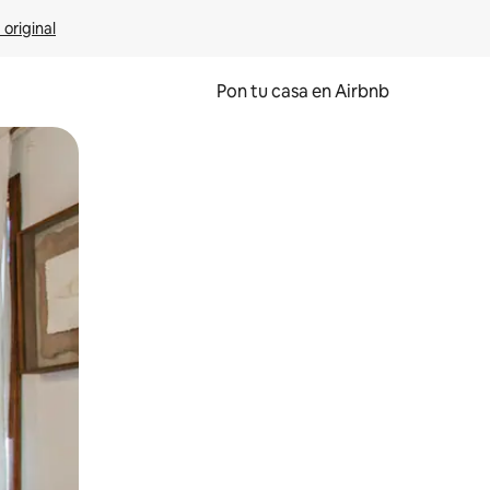
 original
Pon tu casa en Airbnb
o o desliza el dedo.