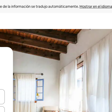
e de la información se tradujo automáticamente. 
Mostrar en el idioma
n las teclas de flecha hacia arriba y hacia abajo o explora con el tact