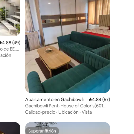
Calificación promedio: 4.88 de 5, 49 reseñas
4.88 (49)
o de EE.
ación
Apartamento en Gachibowli
Calificación promedio:
4.84 (57)
Gachibowli Pent-House of Color's(601
Susi Stays )
Calidad-precio
·
Ubicación
·
Vista
Superanfitrión
rido
Superanfitrión