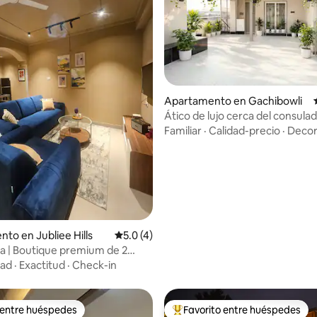
Apartamento en Gachibowli
Ático de lujo cerca del consulad
 4.94 de 5, 62 reseñas
UU. | TV de 75"
Familiar
·
Calidad-precio
·
Decor
to en Jubliee Hills
Calificación promedio: 5.0 de 5, 4 reseñas
5.0 (4)
a | Boutique premium de 2
nes y cocina | Madhapur |
dad
·
Exactitud
·
Check-in
 entre huéspedes
Favorito entre huéspedes
 entre huéspedes
Favorito entre huéspedes prefe