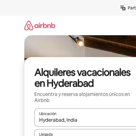
Omite
Part
el
contenido
Alquileres vacacionales
en Hyderabad
Encuentra y reserva alojamientos únicos en
Airbnb
Ubicación
Cuando los resultados estén disponibles, navega co
Llegada