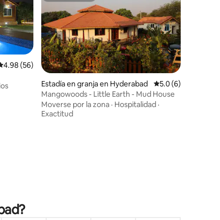
Calificación promedio: 4.98 de 5, 56 reseñas
4.98 (56)
Estadía en granja en Hyderabad
Calificación promed
5.0 (6)
ios
Mangowoods - Little Earth - Mud House
Moverse por la zona
·
Hospitalidad
·
Exactitud
abad?