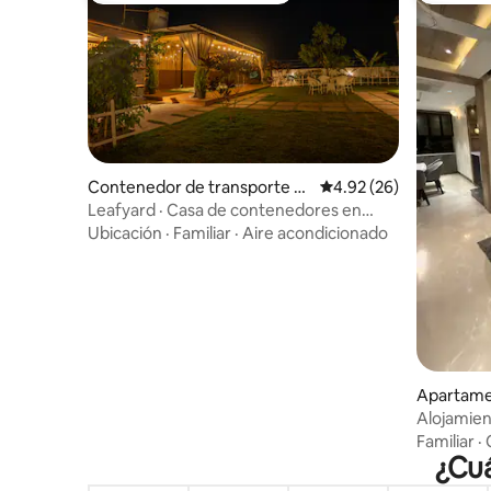
Contenedor de transporte e
Calificación promedio:
4.92 (26)
n Rayannaguda
Leafyard · Casa de contenedores en
Hyderabad con jacuzzi y piscina
Ubicación
·
Familiar
·
Aire acondicionado
Apartamen
Alojamient
familias 
Familiar
·
¿Cuá