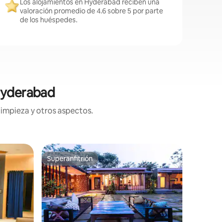
Los alojamientos en Hyderabad reciben una
valoración promedio de 4.6 sobre 5 por parte
de los huéspedes.
Hyderabad
limpieza y otros aspectos.
Apartame
Superanfitrión
Favor
Superanfitrión
Favorit
The Vint
BanjaraHi
Te damos
GROVE Entra en un 3BHK premium de
temática
viejo mun
moderno. Más que una estadía, e
Ubicació