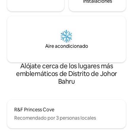
instalaciones
hace que tus viajes sean aún más fáciles
y prácticos.A 5 minutos de Jomtien, a
8 minutos de Bukit Indah y a 12 minutos
de la popular zona de Sutera. 💌
Recordatorio amistoso: Nos tomamos
muy en serio la experiencia de cada
huésped. Si necesitas algo, no dudes en
ponerte en contacto con nosotros y
Aire acondicionado
haremos todo lo posible por ayudarte.
Alójate cerca de los lugares más
emblemáticos de Distrito de Johor
Bahru
R&F Princess Cove
Recomendado por 3 personas locales