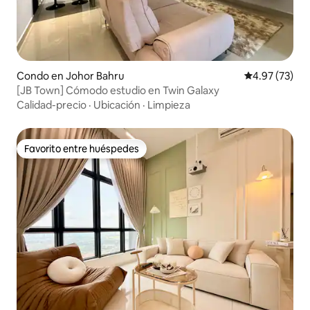
Condo en Johor Bahru
Calificación 
4.97 (73)
[JB Town] Cómodo estudio en Twin Galaxy
Calidad-precio
·
Ubicación
·
Limpieza
Favorito entre huéspedes
Favorito entre huéspedes