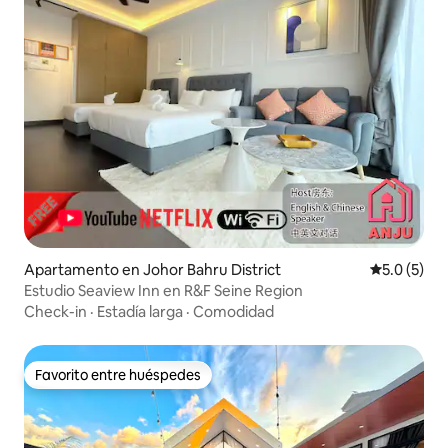
Apartamento en Johor Bahru District
Calificació
5.0 (5)
Estudio Seaview Inn en R&F Seine Region
Check-in
·
Estadía larga
·
Comodidad
Favorito entre huéspedes
Favorito entre huéspedes