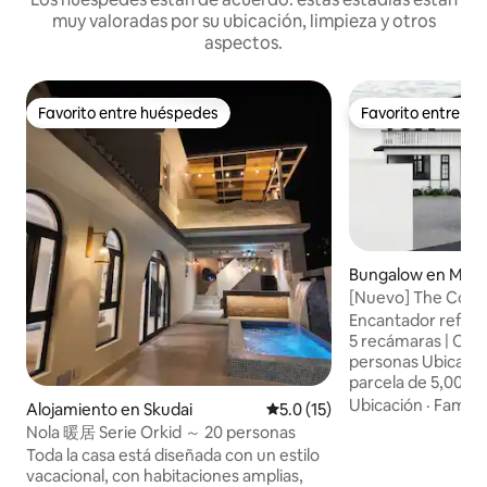
muy valoradas por su ubicación, limpieza y otros
aspectos.
Favorito entre huéspedes
Favorito entre h
Favorito entre huéspedes
Favorito entre h
Bungalow en Masa
[Nuevo] The Colon
5 habitaciones - 
Encantador refugio
de billar
5 recámaras | Cap
personas Ubicada en una espaciosa
parcela de 5,000 p
casa de estilo colo
Ubicación
·
Familia
Alojamiento en Skudai
Calificación promedio: 5.0 de 
5.0 (15)
bellamente diseña
Nola 暖居 Serie Orkid ～ 20 personas
familias, grupos 
Toda la casa está diseñada con un estilo
viajan juntos. Aspectos destacados: • 5
vacacional, con habitaciones amplias,
recámaras (4 con b