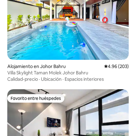
Alojamiento en Johor Bahru
Calificación pr
4.96 (203)
Villa Skylight Taman Molek Johor Bahru
Calidad-precio
·
Ubicación
·
Espacios interiores
Favorito entre huéspedes
Favorito entre huéspedes