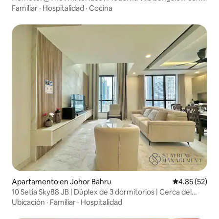
piscina
Familiar
·
Hospitalidad
·
Cocina
Apartamento en Johor Bahru
Calificación 
4.85 (52)
10 Setia Sky88 JB | Dúplex de 3 dormitorios | Cerca del
centro comercial KSL
Ubicación
·
Familiar
·
Hospitalidad