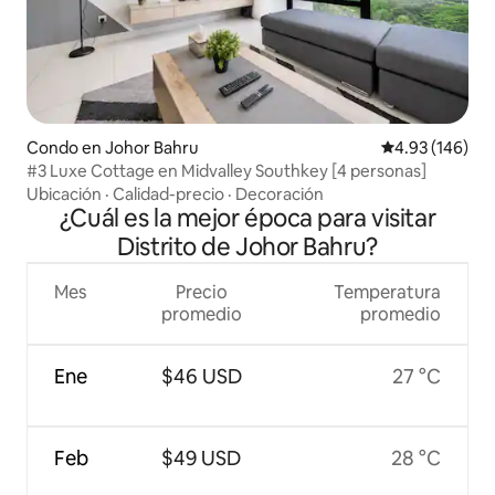
Condo en Johor Bahru
Calificación pr
4.93 (146)
#3 Luxe Cottage en Midvalley Southkey [4 personas]
Ubicación
·
Calidad-precio
·
Decoración
¿Cuál es la mejor época para visitar
Distrito de Johor Bahru?
Mes
Precio
Temperatura
promedio
promedio
Ene
$46 USD
27 °C
Feb
$49 USD
28 °C