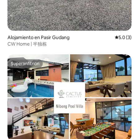
Alojamiento en Pasir Gudang
Calificació
5.0 (3)
CW Home | 半独栋
Superanfitrión
Superanfitrión