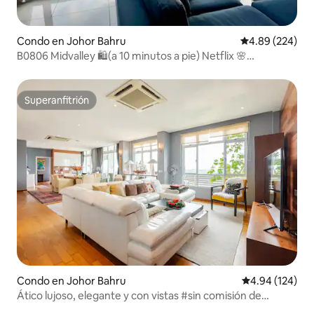
Condo en Johor Bahru
Calificación pr
4.89 (224)
B0806 Midvalley 🛍(a 10 minutos a pie) Netflix 🌸
⭐️Desinfectado
Superanfitrión
Superanfitrión
Condo en Johor Bahru
Calificación pr
4.94 (124)
Ático lujoso, elegante y con vistas #sin comisión de
servicio