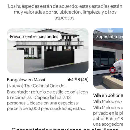
Los huéspedes están de acuerdo: estas estadías están
muy valoradas por su ubicación, limpieza y otros
aspectos.
Favorito entre huéspedes
Superanfitrión
Favorito entre huéspedes
Superanfitrión
Bungalow en Masai
Calificación promedio: 4.98 de 
4.98 (45)
[Nuevo] The Colonial One de
5 habitaciones - Jardín enorme y mesa
Encantador refugio de estilo colonial con
Villa en Johor Bah
de billar
5 recámaras | Capacidad para 13
Villa Melodies • 19
personas Ubicada en una espaciosa
Piscina • JB Town 
Villa Melodies con 
parcela de 5,000 pies cuadrados, esta
privado en la pisci
casa de estilo colonial en blanco y negro,
Johor Bahru* Bienvenido a Melodies Villa,
bellamente diseñada, es perfecta para
una acogedora y es
familias, grupos grandes o amigos que
para viajes famili