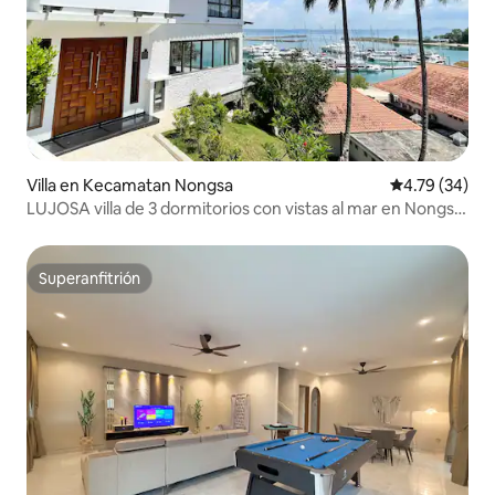
Villa en Kecamatan Nongsa
Calificación 
4.79 (34)
LUJOSA villa de 3 dormitorios con vistas al mar en Nongsa
Batam
Superanfitrión
Superanfitrión