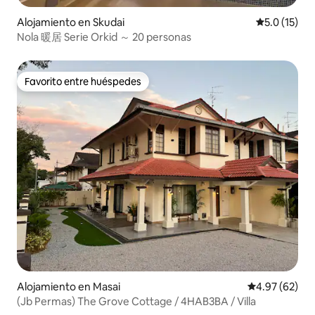
Alojamiento en Skudai
Calificación
5.0 (15)
Nola 暖居 Serie Orkid ～ 20 personas
Favorito entre huéspedes
Favorito entre huéspedes
Alojamiento en Masai
Calificación p
4.97 (62)
(Jb Permas) The Grove Cottage / 4HAB3BA / Villa