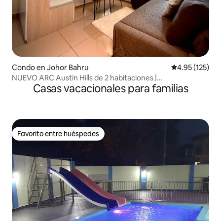
Condo en Johor Bahru
Calificación p
4.95 (125)
NUEVO ARC Austin Hills de 2 habitaciones |
Casas vacacionales para familias
2 estacionamientos + Netflix
Favorito entre huéspedes
Favorito entre huéspedes