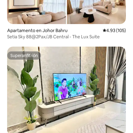
Apartamento en Johor Bahru
Calificación p
4.93 (105)
Setia Sky 88@2Pax/JB Central - The Lux Suite
Superanfitrión
Superanfitrión