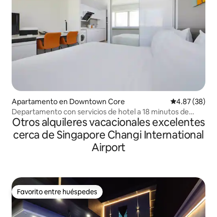
Apartamento en Downtown Core
Calificación p
4.87 (38)
Departamento con servicios de hotel a 18 minutos de
Otros alquileres vacacionales excelentes
Marina Bay Sands
cerca de Singapore Changi International
Airport
Favorito entre huéspedes
Favorito entre huéspedes