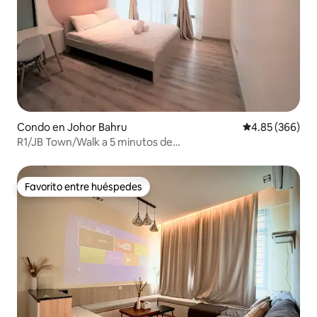
Condo en Johor Bahru
Calificación pr
4.85 (366)
R1/JB Town/Walk a 5 minutos de
MidvalleySouthkey/Netflix
Favorito entre huéspedes
Favorito entre huéspedes