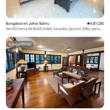
Bungalow en Johor Bahru
Calificación 
4.81 (26)
SemiD cerca de Bukit Indah, karaoke, jacuzzi, billar, para
16 personas
Superanfitrión
Superanfitrión