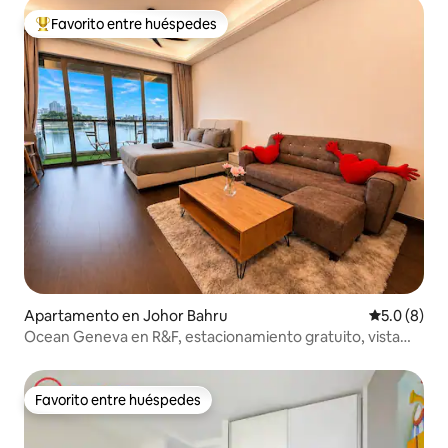
Favorito entre huéspedes
Favorito entre huéspedes preferido
Apartamento en Johor Bahru
Calificació
5.0 (8)
Ocean Geneva en R&F, estacionamiento gratuito, vista
despejada al mar
Favorito entre huéspedes
Favorito entre huéspedes