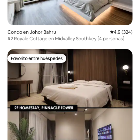
Condo en Johor Bahru
Calificación p
4.9 (324)
#2 Royale Cottage en Midvalley Southkey [4 personas]
Favorito entre huéspedes
Favorito entre huéspedes