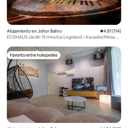
Alojamiento en Johor Bahru
Calificación p
4.81 (114)
ECOHAUS Jardín 15 minutos Legoland + Karaoke/Mesa de
billar
Favorito entre huéspedes
Favorito entre huéspedes