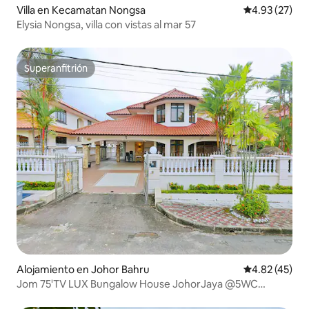
Villa en Kecamatan Nongsa
Calificación 
4.93 (27)
Elysia Nongsa, villa con vistas al mar 57
Superanfitrión
Superanfitrión
Alojamiento en Johor Bahru
Calificación 
4.82 (45)
Jom 75'TV LUX Bungalow House JohorJaya @5WC
@20pax