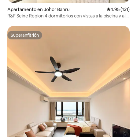
Apartamento en Johor Bahru
Calificación p
4.95 (131)
R&F Seine Region 4 dormitorios con vistas a la piscina y al
mar @14-16pax
Superanfitrión
Superanfitrión