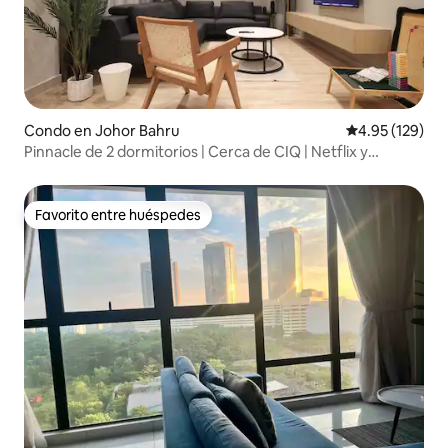
Condo en Johor Bahru
Calificación p
4.95 (129)
Pinnacle de 2 dormitorios | Cerca de CIQ | Netflix y
estacionamiento gratuito
Favorito entre huéspedes
Favorito entre huéspedes