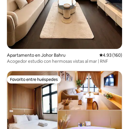
Apartamento en Johor Bahru
Calificación pr
4.93 (160)
Acogedor estudio con hermosas vistas al mar | RNF
Favorito entre huéspedes
Favorito entre huéspedes