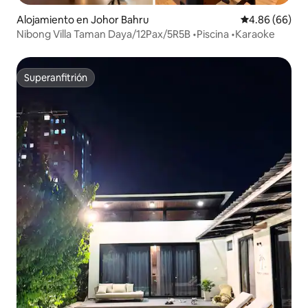
Alojamiento en Johor Bahru
Calificación p
4.86 (66)
Nibong Villa Taman Daya/12Pax/5R5B •Piscina •Karaoke
Superanfitrión
Superanfitrión