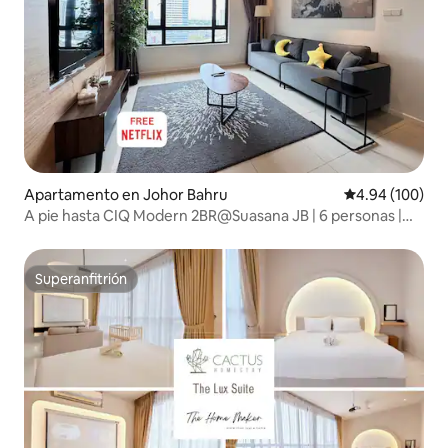
Apartamento en Johor Bahru
Calificación pr
4.94 (100)
A pie hasta CIQ Modern 2BR@Suasana JB | 6 personas |
JBCC y CS
Superanfitrión
Superanfitrión