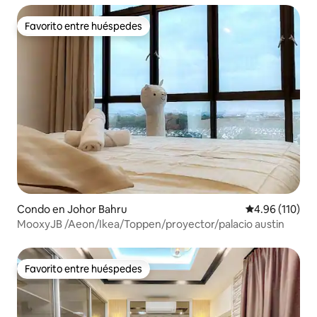
Favorito entre huéspedes
Favorito entre huéspedes
Condo en Johor Bahru
Calificación p
4.96 (110)
MooxyJB /Aeon/Ikea/Toppen/proyector/palacio austin
Favorito entre huéspedes
Favorito entre huéspedes