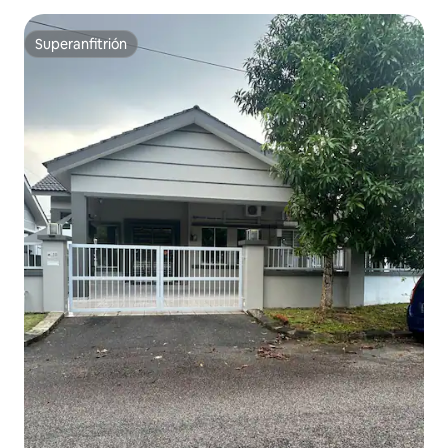
Superanfitrión
Superanfitrión