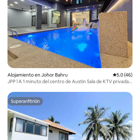
Alojamiento en Johor Bahru
Calificación
5.0 (46)
JPP l A 1 minuto del centro de Austin Sala de KTV privada
con aislamiento acústico Piscina Máquina automática de
mahjong Estufa Switch Barbacoa Capacidad para 26
personas
Superanfitrión
Superanfitrión