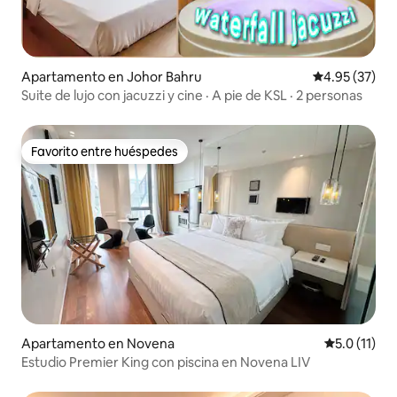
Apartamento en Johor Bahru
Calificación 
4.95 (37)
Suite de lujo con jacuzzi y cine · A pie de KSL · 2 personas
Favorito entre huéspedes
Favorito entre huéspedes
Apartamento en Novena
Calificación
5.0 (11)
Estudio Premier King con piscina en Novena LIV