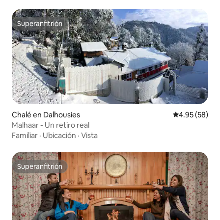
Superanfitrión
Superanfitrión
Chalé en Dalhousies
Calificación p
4.95 (58)
Malhaar - Un retiro real
Familiar
·
Ubicación
·
Vista
Superanfitrión
Superanfitrión