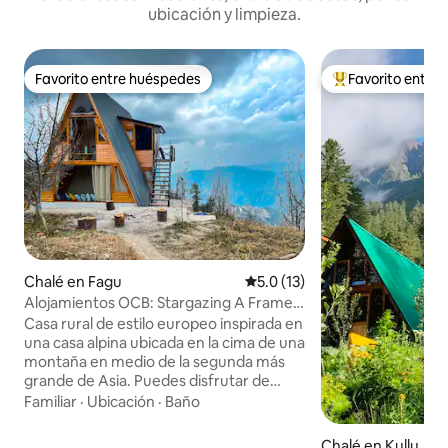
ubicación y limpieza.
Favorito entre huéspedes
Favorito entre
Favorito entre huéspedes
Favorito entre hu
Chalé en Fagu
Calificación promedio: 5.0 de 
5.0 (13)
Alojamientos OCB: Stargazing A Frame
Chalet
Casa rural de estilo europeo inspirada en
una casa alpina ubicada en la cima de una
montaña en medio de la segunda más
grande de Asia. Puedes disfrutar de
impresionantes vistas del atardecer
Familiar
·
Ubicación
·
Baño
desde el balcón de la terraza del
atardecer adjunto a la habitación de la
Chalé en Kullu