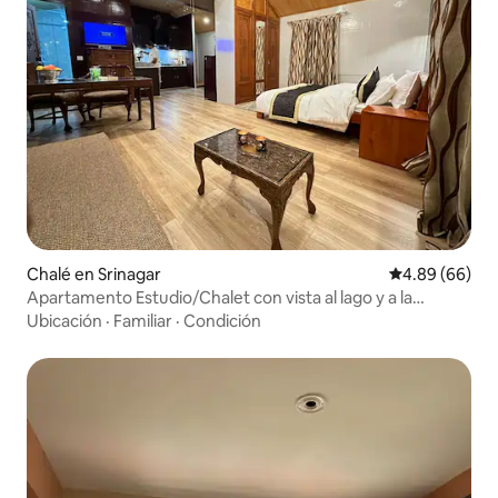
Chalé en Srinagar
Calificación p
4.89 (66)
Apartamento Estudio/Chalet con vista al lago y a la
montaña
Ubicación
·
Familiar
·
Condición