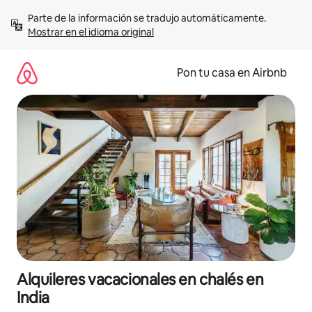
Omite
Parte de la información se tradujo automáticamente. 
el
Mostrar en el idioma original
contenido
Pon tu casa en Airbnb
Alquileres vacacionales en chalés en
India