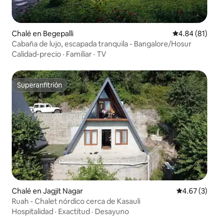
Chalé en Begepalli
Calificación 
4.84 (81)
Cabaña de lujo, escapada tranquila - Bangalore/Hosur
Calidad-precio
·
Familiar
·
TV
Superanfitrión
Superanfitrión
Chalé en Jagjit Nagar
Calificación
4.67 (3)
Ruah - Chalet nórdico cerca de Kasauli
Hospitalidad
·
Exactitud
·
Desayuno