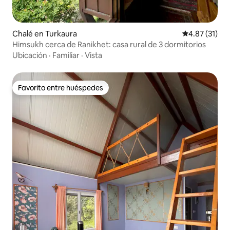
Chalé en Turkaura
Calificación 
4.87 (31)
Himsukh cerca de Ranikhet: casa rural de 3 dormitorios
Ubicación
·
Familiar
·
Vista
Favorito entre huéspedes
Favorito entre huéspedes