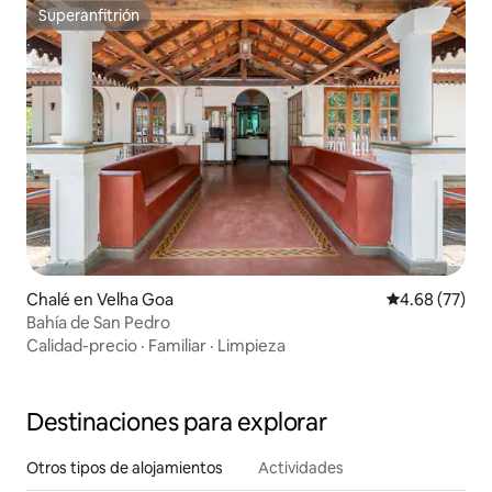
Superanfitrión
Superanfitrión
Chalé en Velha Goa
Calificación p
4.68 (77)
Bahía de San Pedro
Calidad-precio
·
Familiar
·
Limpieza
Destinaciones para explorar
Otros tipos de alojamientos
Actividades