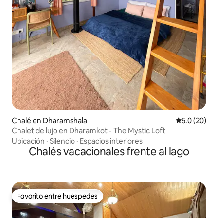
Chalé en Dharamshala
Calificación
5.0 (20)
Chalet de lujo en Dharamkot - The Mystic Loft
Ubicación
·
Silencio
·
Espacios interiores
Chalés vacacionales frente al lago
Favorito entre huéspedes
Favorito entre huéspedes