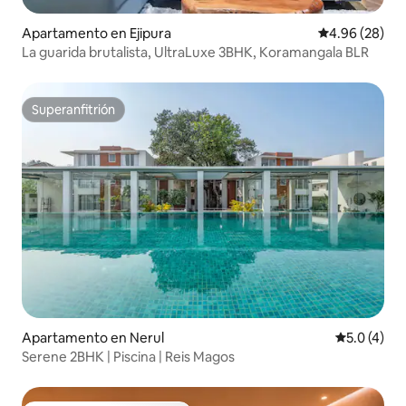
Apartamento en Ejipura
Calificación p
4.96 (28)
La guarida brutalista, UltraLuxe 3BHK, Koramangala BLR
Superanfitrión
Superanfitrión
Apartamento en Nerul
Calificació
5.0 (4)
Serene 2BHK | Piscina | Reis Magos