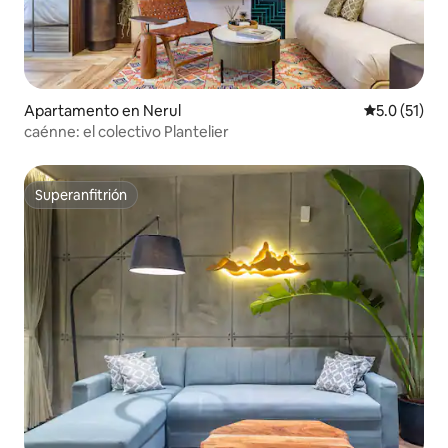
Apartamento en Nerul
Calificación
5.0 (51)
caénne: el colectivo Plantelier
Superanfitrión
Superanfitrión