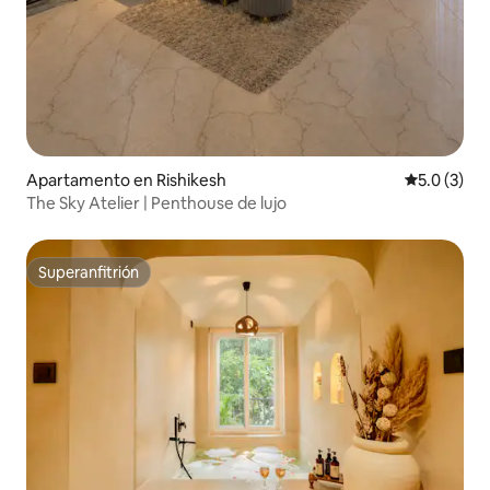
Apartamento en Rishikesh
Calificació
5.0 (3)
The Sky Atelier | Penthouse de lujo
Superanfitrión
Superanfitrión