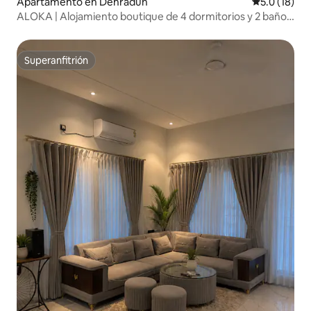
Apartamento en Dehradun
Calificación
5.0 (18)
ALOKA | Alojamiento boutique de 4 dormitorios y 2 baños
en el centro de Dehradun
Superanfitrión
Superanfitrión