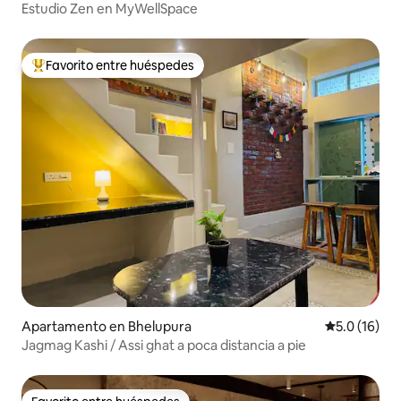
Estudio Zen en MyWellSpace
Favorito entre huéspedes
Favorito entre huéspedes preferido
Apartamento en Bhelupura
Calificación
5.0 (16)
Jagmag Kashi / Assi ghat a poca distancia a pie