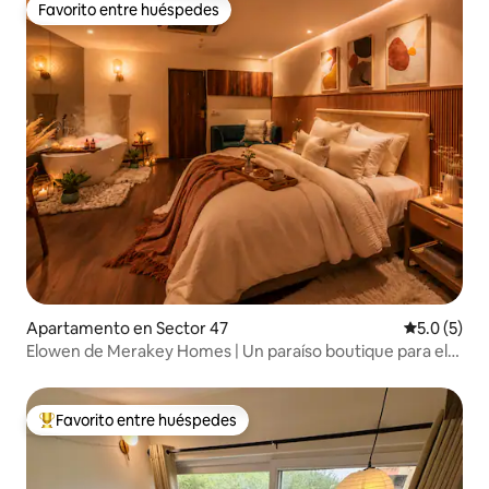
Favorito entre huéspedes
Favorito entre huéspedes
Apartamento en Sector 47
Calificació
5.0 (5)
Elowen de Merakey Homes | Un paraíso boutique para el
baño.
Favorito entre huéspedes
Favorito entre huéspedes preferido