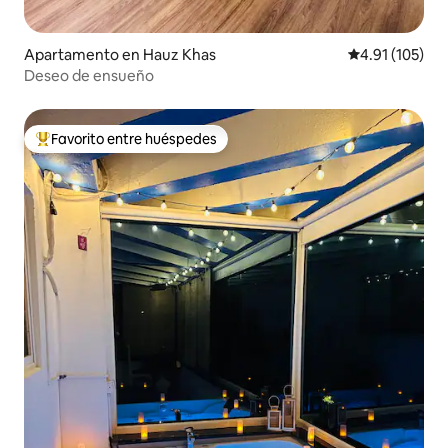
Apartamento en Hauz Khas
Calificación p
4.91 (105)
Deseo de ensueño
Favorito entre huéspedes
Favorito entre huéspedes preferido