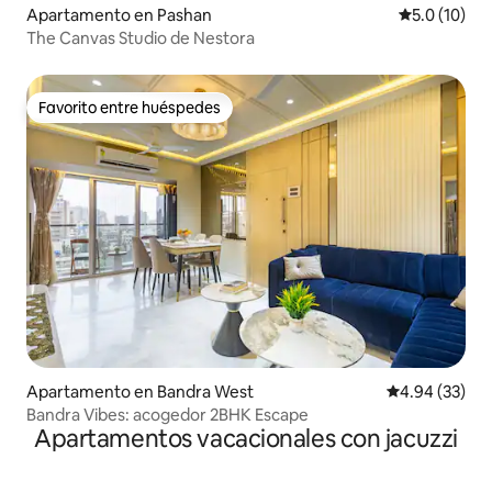
Apartamento en Pashan
Calificación
5.0 (10)
The Canvas Studio de Nestora
Favorito entre huéspedes
Favorito entre huéspedes
Apartamento en Bandra West
Calificación p
4.94 (33)
Bandra Vibes: acogedor 2BHK Escape
Apartamentos vacacionales con jacuzzi