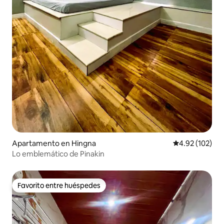
Apartamento en Hingna
Calificación p
4.92 (102)
Lo emblemático de Pinakin
Favorito entre huéspedes
Favorito entre huéspedes