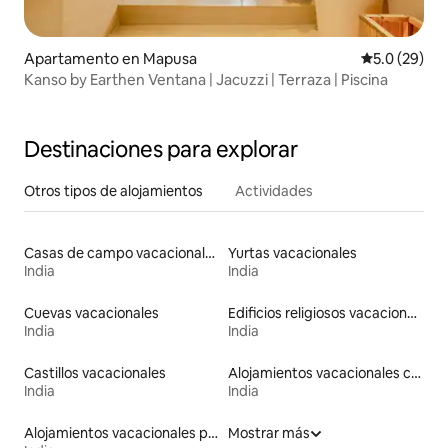
Apartamento en Mapusa
Calificación
5.0 (29)
Kanso by Earthen Ventana | Jacuzzi | Terraza | Piscina
Destinaciones para explorar
Otros tipos de alojamientos
Actividades
Casas de campo vacacionales
Yurtas vacacionales
India
India
Cuevas vacacionales
Edificios religiosos vacacionales
India
India
Castillos vacacionales
Alojamientos vacacionales con entrada y salida de pistas de esquí
India
India
Alojamientos vacacionales para familias
Mostrar más