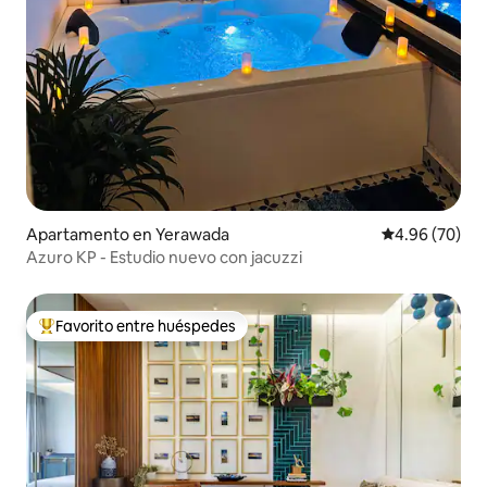
Apartamento en Yerawada
Calificación p
4.96 (70)
Azuro KP - Estudio nuevo con jacuzzi
Favorito entre huéspedes
Favorito entre huéspedes preferido