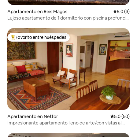
Apartamento en Reis Magos
Calificació
5.0 (3)
Lujoso apartamento de 1 dormitorio con piscina profunda
privada en el norte de Goa
Favorito entre huéspedes
Favorito entre huéspedes preferido
Apartamento en Nettor
Calificación
5.0 (50)
Impresionante apartamento lleno de arte/con vistas al
agua en Kochi