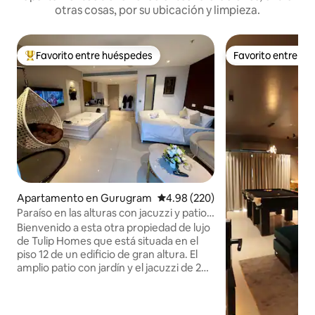
otras cosas, por su ubicación y limpieza.
Favorito entre huéspedes
Favorito entre h
Favorito entre huéspedes preferido
Favorito entre h
Apartamento en Gurugram
Calificación promedio: 4.98 de 5
4.98 (220)
Paraíso en las alturas con jacuzzi y patio
con jardín
Bienvenido a esta otra propiedad de lujo
de Tulip Homes que está situada en el
piso 12 de un edificio de gran altura. El
amplio patio con jardín y el jacuzzi de 2
plazas lo hacen único en la clase. El lugar
es perfecto para relajarse y disfrutar de
una vista panorámica de la arquitectura