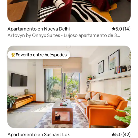
Apartamento en Nueva Delhi
Calificación
5.0 (14)
Artovyn by Onnyx Suites • Lujoso apartamento de 3
dormitorios y cocina con bañera
Favorito entre huéspedes
Favorito entre huéspedes preferido
Apartamento en Sushant Lok
Calificación
5.0 (42)