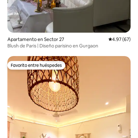
Apartamento en Sector 27
Calificación p
4.97 (67)
Blush de Paris | Diseño parisino en Gurgaon
Favorito entre huéspedes
Favorito entre huéspedes