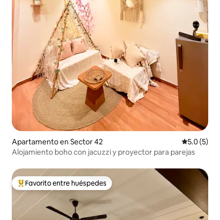
Apartamento en Sector 42
Calificació
5.0 (5)
Alojamiento boho con jacuzzi y proyector para parejas
Favorito entre huéspedes
Favorito entre huéspedes preferido