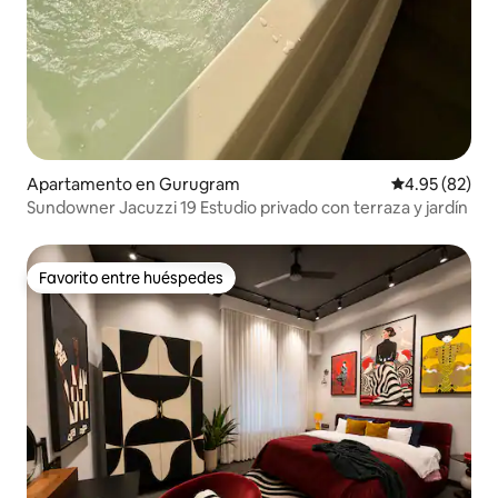
Apartamento en Gurugram
Calificación p
4.95 (82)
Sundowner Jacuzzi 19 Estudio privado con terraza y jardín
Favorito entre huéspedes
Favorito entre huéspedes