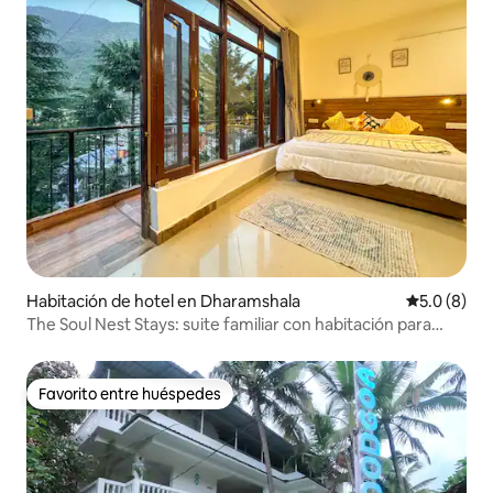
Habitación de hotel en Dharamshala
Calificació
5.0 (8)
The Soul Nest Stays: suite familiar con habitación para
niños
Favorito entre huéspedes
Favorito entre huéspedes