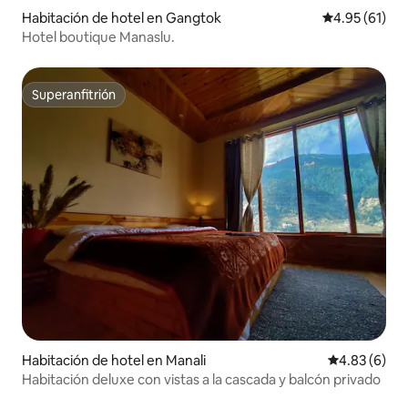
Habitación de hotel en Gangtok
Calificación 
4.95 (61)
Hotel boutique Manaslu.
Superanfitrión
Superanfitrión
Habitación de hotel en Manali
Calificación
4.83 (6)
Habitación deluxe con vistas a la cascada y balcón privado