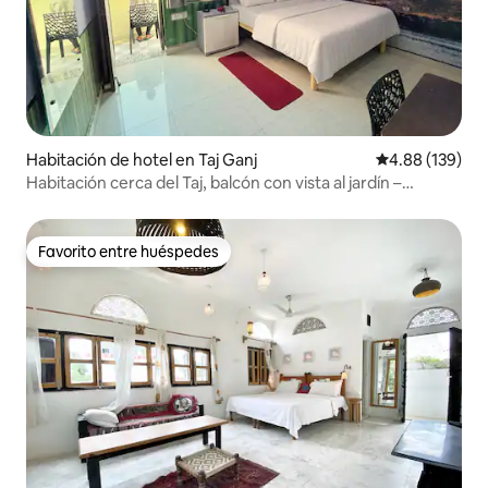
Habitación de hotel en Taj Ganj
Calificación pr
4.88 (139)
Habitación cerca del Taj, balcón con vista al jardín –
Anukampa
Favorito entre huéspedes
Favorito entre huéspedes