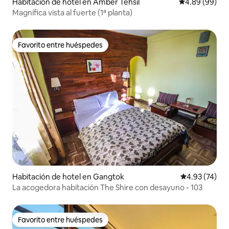
Habitación de hotel en Amber Tehsil
Calificación p
4.89 (99)
Magnífica vista al fuerte (1ª planta)
Favorito entre huéspedes
Favorito entre huéspedes
Habitación de hotel en Gangtok
Calificación 
4.93 (74)
La acogedora habitación The Shire con desayuno - 103
Favorito entre huéspedes
Favorito entre huéspedes