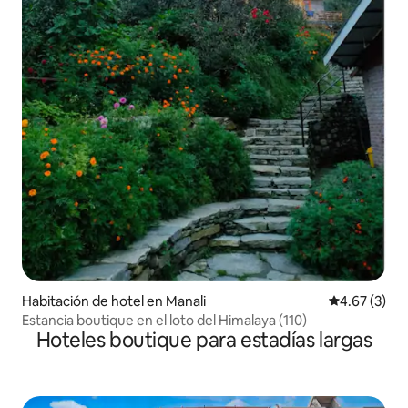
Habitación de hotel en Manali
Calificación
4.67 (3)
Estancia boutique en el loto del Himalaya (110)
Hoteles boutique para estadías largas