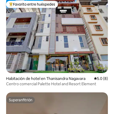
Favorito entre huéspedes
Favorito entre huéspedes preferido
Habitación de hotel en Thanisandra Nagavara
Calificació
5.0 (8)
Centro comercial Palette Hotel and Resort Element
Superanfitrión
Superanfitrión