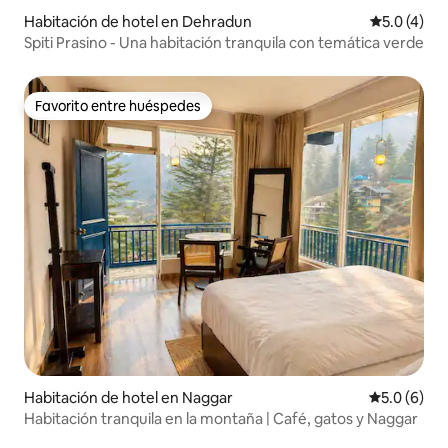
Habitación de hotel en Dehradun
Calificació
5.0 (4)
Spiti Prasino - Una habitación tranquila con temática verde
Favorito entre huéspedes
Favorito entre huéspedes
Habitación de hotel en Naggar
Calificació
5.0 (6)
Habitación tranquila en la montaña | Café, gatos y Naggar