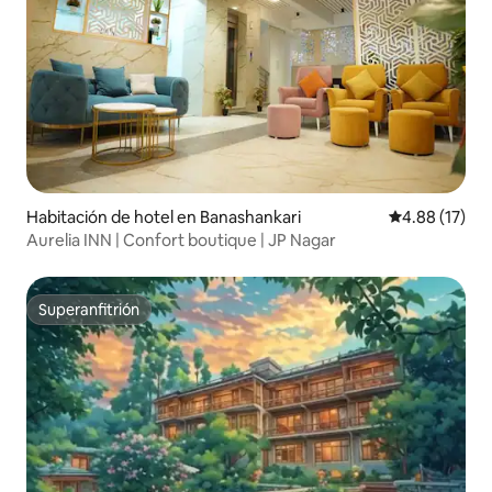
Habitación de hotel en Banashankari
Calificación 
4.88 (17)
Aurelia INN | Confort boutique | JP Nagar
Superanfitrión
Superanfitrión