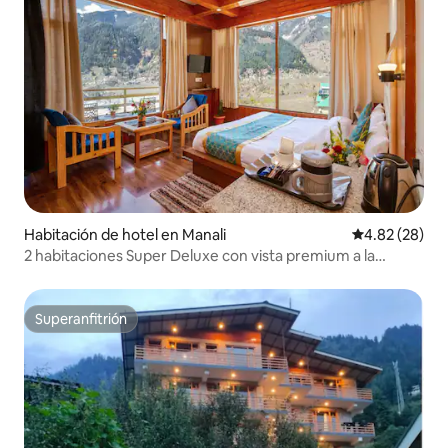
Habitación de hotel en Manali
Calificación p
4.82 (28)
2 habitaciones Super Deluxe con vista premium a la
montaña
Superanfitrión
Superanfitrión