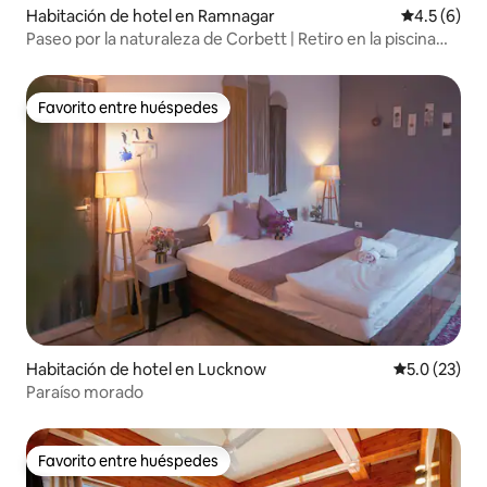
Habitación de hotel en Ramnagar
Calificació
4.5 (6)
Paseo por la naturaleza de Corbett | Retiro en la piscina
con vista al bosque
Favorito entre huéspedes
Favorito entre huéspedes
Habitación de hotel en Lucknow
Calificación
5.0 (23)
Paraíso morado
Favorito entre huéspedes
Favorito entre huéspedes