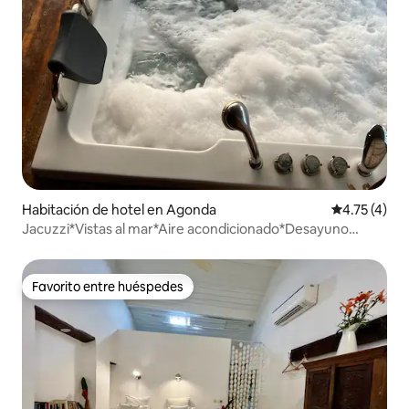
Habitación de hotel en Agonda
Calificación
4.75 (4)
Jacuzzi*Vistas al mar*Aire acondicionado*Desayuno
gratis*Planta baja
Favorito entre huéspedes
Favorito entre huéspedes