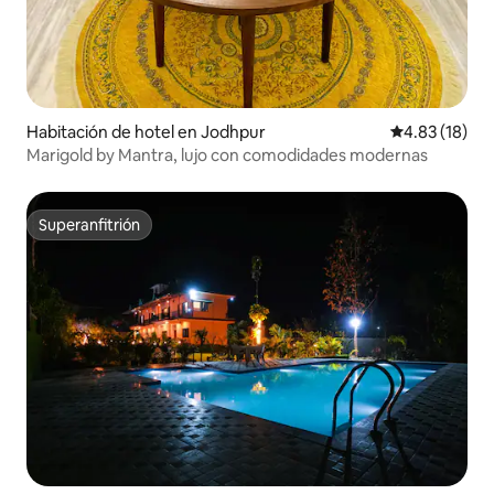
Habitación de hotel en Jodhpur
Calificación 
4.83 (18)
Marigold by Mantra, lujo con comodidades modernas
Superanfitrión
Superanfitrión