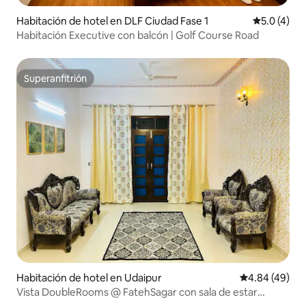
Habitación de hotel en DLF Ciudad Fase 1
Calificació
5.0 (4)
Habitación Executive con balcón | Golf Course Road
Superanfitrión
Superanfitrión
Habitación de hotel en Udaipur
Calificación p
4.84 (49)
Vista DoubleRooms @ FatehSagar con sala de estar
compartida