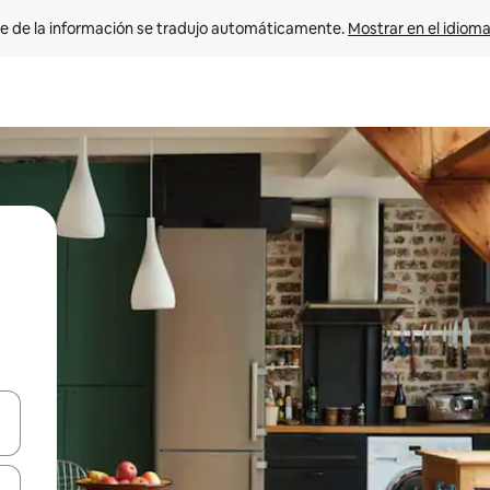
e de la información se tradujo automáticamente. 
Mostrar en el idioma
n las teclas de flecha hacia arriba y hacia abajo o explora con el tact