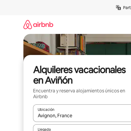
Omite
Part
el
contenido
Alquileres vacacionales
en Aviñón
Encuentra y reserva alojamientos únicos en
Airbnb
Ubicación
Cuando los resultados estén disponibles, navega co
Llegada