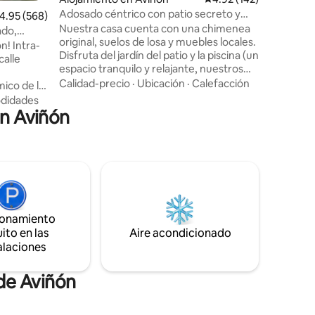
edificio.
Adosado céntrico con patio secreto y
alificación promedio: 4.95 de 5, 568 reseñas
4.95 (568)
están a po
piscina
Nuestra casa cuenta con una chimenea
apartamen
ado,
original, suelos de losa y muebles locales.
sin ascen
tra-
Disfruta del jardín del patio y la piscina (un
impresion
calle
espacio tranquilo y relajante, nuestros
vecinos también aprecian su
Calidad-precio
·
Ubicación
·
Calefacción
ico de la
tranquilidad). El barrio es tranquilo, pero
m2 en un
didades
atracciones como el Pont d'Avignon,
en Aviñón
n el
restaurantes y bares están a menos de
10 minutos a pie. Hay una plaza de
WIFI
aparcamiento a 3 minutos a pie. No
ogedora,
usarás el coche en la ciudad, pero será
genial para explorar la Provenza durante
entro,
el día y regresar a tu tranquilo refugio
nto Jean
cada noche.
ionamiento
ada y
ito en las
Aire acondicionado
alaciones
de Aviñón