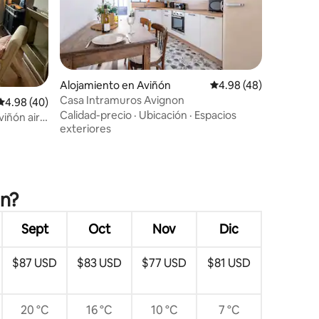
Alojamiento en Aviñón
Calificación promedio:
4.98 (48)
Casa Intramuros Avignon
Calificación promedio: 4.98 de 5, 40 reseñas
4.98 (40)
Calidad-precio
·
Ubicación
·
Espacios
viñón aire
exteriores
ón?
Sept
Oct
Nov
Dic
$87 USD
$83 USD
$77 USD
$81 USD
20 °C
16 °C
10 °C
7 °C