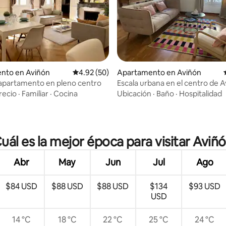
nto en Aviñón
Calificación promedio: 4.92 de 5, 50 reseñas
4.92 (50)
Apartamento en Aviñón
apartamento en pleno centro
Escala urbana en el centro de A
acondicionado
recio
·
Familiar
·
Cocina
Ubicación
·
Baño
·
Hospitalidad
: 5.0 de 5, 67 reseñas
uál es la mejor época para visitar Aviñ
Abr
May
Jun
Jul
Ago
$84 USD
$88 USD
$88 USD
$134
$93 USD
USD
14 °C
18 °C
22 °C
25 °C
24 °C