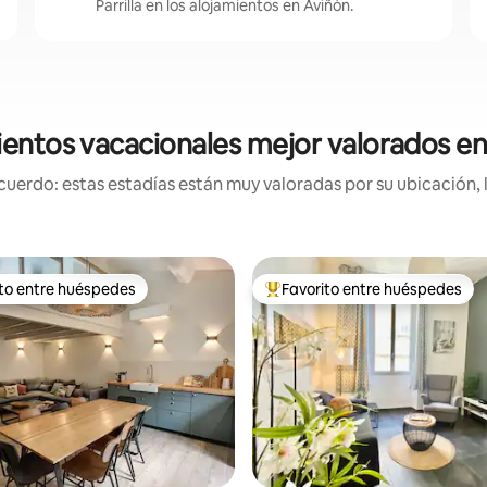
Parrilla en los alojamientos en Aviñón.
entos vacacionales mejor valorados e
uerdo: estas estadías están muy valoradas por su ubicación, 
ito entre huéspedes
Favorito entre huéspedes
 entre huéspedes preferido
Favorito entre huéspedes prefe
4.88 de 5, 383 reseñas