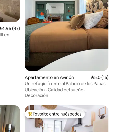
Calificación promedio: 4.96 de 5, 97 reseñas
4.96 (97)
III en
Apartamento en Aviñón
Calificación promedi
5.0 (15)
Un refugio frente al Palacio de los Papas
Ubicación
·
Calidad del sueño
·
Decoración
Favorito entre huéspedes
rido
Favorito entre huéspedes preferido