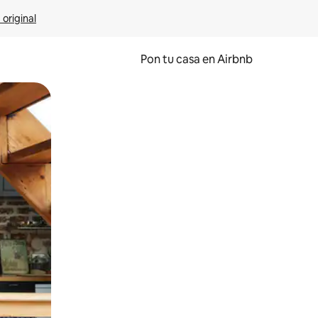
 original
Pon tu casa en Airbnb
o o desliza el dedo.