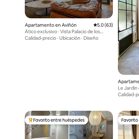
Apartamento en Aviñón
Calificación promedio
5.0 (63)
Ático exclusivo · Vista Palacio de los
Papas
Calidad-precio
·
Ubicación
·
Diseño
Apartame
Le Jardin
de 300 añ
Calidad-p
Favorito entre huéspedes
Favorito
Favorito entre huéspedes preferido
Favorito