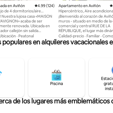
sada en Aviñón
Calificación promedio: 4.99 de 5, 124 reseñas
4.99 (124)
Apartamento en Aviñón
C
jo de 4 dormitorios/aire
Hipercéntrico, Aire acondicion
nado/patio/Palacio de los Papas
Tranquilo, Ascensor, Wifi
 Nuestra lujosa casa «MAISON
¡Bienvenido al corazón de Aviñón! In
tos
'AVIGNON» acaba de ser
muros - situado en medio de la 
e renovada. Ubicada en
comercial y central RUE DE LA
dor callejón sin salida
RÉPUBLIQUE, el lugar más dinám
 en el centro histórico, con
ciudad, el apartamento de 40 
Ubicación
·
Peatonal
Calidad-precio
·
Familiar
·
Como
s populares en alquileres vacacionales 
dicionado completo, ofrece 4
hermoso hotel particular está e
y 4 baños privados. El gran
segundo piso con ascensor
abitable puede alojar
TOTALMENTE CLIMATIZADO - 
nte hasta 8 personas y el
rápido Decoración cuidada, ac
ado te permite relajarte al aire
tranquila A 5 minutos a pie: Palacio de los
Papas, Estación de tren SNCF c
 3 minutos a pie. La bodega
Oficina de turismo, Aparcamie
a selección de Côtes du Rhône.
Jaurès ¡Presente a la llegada y a la salida
Estac
se ideal para explorar Aviñón y
para una bienvenida personaliz
za!
Piscina
cálida!
gratu
inst
cerca de los lugares más emblemáticos 