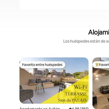
Alojami
Los huéspedes están de ac
Favorito entre huéspedes
Favor
Favorito entre huéspedes
Favorito
Apartamento en Aviñón
Calificación promedio: 
4.88 (383)