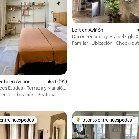
: 5.0 de 5, 63 reseñas
Loft en Aviñón
Dormir en una iglesia del siglo X
Aviñón
Familiar
·
Ubicación
·
Check-out
nto en Aviñón
Calificación promedio: 5.0 de 5, 92 reseñas
5.0 (92)
 des Etudes - Terraza y Mansión
os
recio
·
Ubicación
·
Peatonal
 entre huéspedes
Favorito entre huéspedes
 entre huéspedes
Favorito entre huéspedes prefe