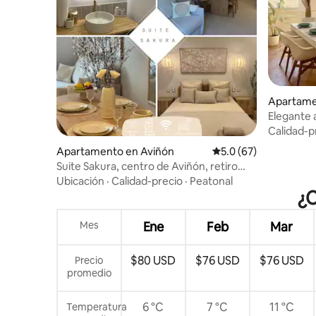
Apartame
Elegante 
Calidad-p
Apartamento en Aviñón
Calificación promedio
5.0 (67)
Suite Sakura, centro de Aviñón, retiro
Japandi
Ubicación
·
Calidad-precio
·
Peatonal
¿C
Mes
Ene
Feb
Mar
$80 USD
$76 USD
$76 USD
Precio
promedio
6 °C
7 °C
11 °C
Temperatura