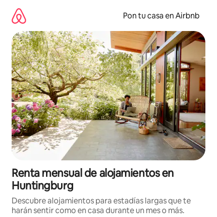
Omite
el
Pon tu casa en Airbnb
contenido
Renta mensual de alojamientos en
Huntingburg
Descubre alojamientos para estadías largas que te
harán sentir como en casa durante un mes o más.