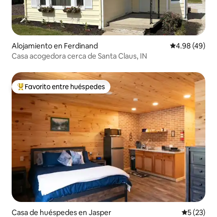
Alojamiento en Ferdinand
Calificación p
4.98 (49)
Casa acogedora cerca de Santa Claus, IN
Favorito entre huéspedes
Favorito entre huéspedes preferido
Casa de huéspedes en Jasper
Calificaci
5 (23)