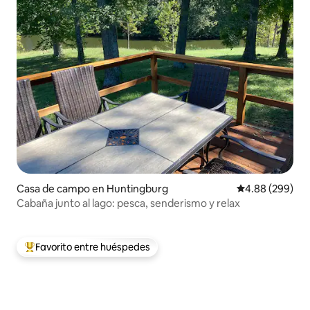
Casa de campo en Huntingburg
Calificación pr
4.88 (299)
Cabaña junto al lago: pesca, senderismo y relax
Favorito entre huéspedes
Favorito entre huéspedes preferido