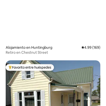
Alojamiento en Huntingburg
Calificación pr
4.99 (169)
Retiro en Chestnut Street
Favorito entre huéspedes
Favorito entre huéspedes preferido