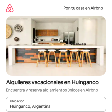
Omite
el
Pon tu casa en Airbnb
contenido
Alquileres vacacionales en Huinganco
Encuentra y reserva alojamientos únicos en Airbnb
Ubicación
Cuando los resultados estén disponibles, navega con las teclas d