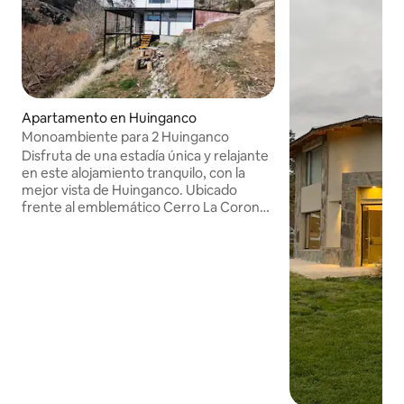
Apartamento en Huinganco
Monoambiente para 2 Huinganco
Disfruta de una estadía única y relajante
en este alojamiento tranquilo, con la
mejor vista de Huinganco. Ubicado
frente al emblemático Cerro La Corona,
ofrece un entorno silencioso y en total
conexión con la naturaleza. Es el lugar
ideal para quienes buscan sumergirse en
la belleza de la Cordillera del Viento y
disfrutar de la serenidad de las
montañas. Se encuentra sobre la calle
Los Pinos, pasando la hostería provincial,
a mano izquierda en dirección al
camping La Corona.