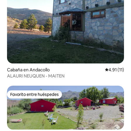
Cabaña en Andacollo
Calificación 
4.91 (11)
ALAURI NEUQUEN - MAITEN
Favorito entre huéspedes
Favorito entre huéspedes