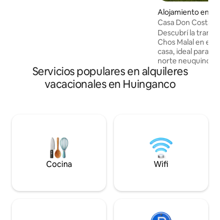
Alojamiento en Ch
Casa Don Costa
Descubrí la tranqu
Chos Malal en es
casa, ideal para de
norte neuquino. U
Servicios populares en alquileres
práctica y tranquil
familias, parejas o
vacacionales en Huinganco
comodidad y una e
recorrer la región. La casa cuenta co
ambientes amplios
totalmente equipad
habitaciones cómo
necesario para una
Cocina
Wifi