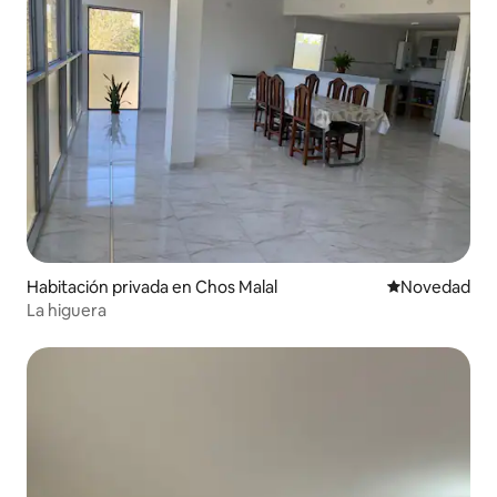
Habitación privada en Chos Malal
Lugar para ho
Novedad
La higuera