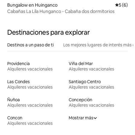
Bungalow en Huinganco
Calificac
5 (6)
Cabañas La Lila Hunganco - Cabaña dos dormitorios
Destinaciones para explorar
Destinos a un paso de ti
Los mejores lugares de interés más 
Providencia
Viña del Mar
Alquileres vacacionales
Alquileres vacacionales
Las Condes
Santiago Centro
Alquileres vacacionales
Alquileres vacacionales
Ñuñoa
Concepción
Alquileres vacacionales
Alquileres vacacionales
Concon
Mostrar más
Alquileres vacacionales