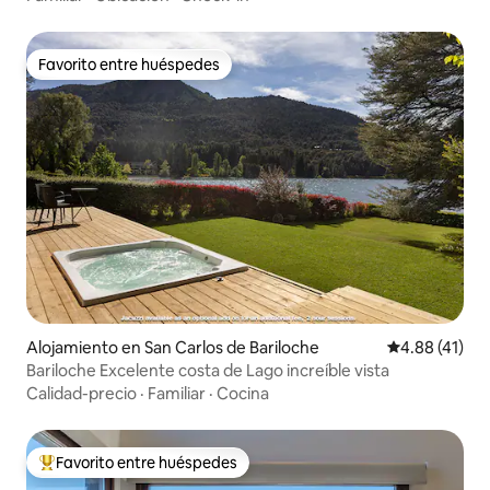
Favorito entre huéspedes
Favorito entre huéspedes
Alojamiento en San Carlos de Bariloche
Calificación 
4.88 (41)
Bariloche Excelente costa de Lago increíble vista
Calidad-precio
·
Familiar
·
Cocina
Favorito entre huéspedes
Favorito entre huéspedes preferido