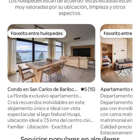
Los huéspedes están de acuerdo: estas estadías están
muy valoradas por su ubicación, limpieza y otros
aspectos.
Favorito entre huéspedes
Favorito entre h
Favorito entre huéspedes
Favorito entre h
Condo en San Carlos de Bariloch
Calificación promedio: 5 de 
5 (15)
Apartamento en S
e
de Bariloche
La Florida exclusivo apartamento
Departamento con v
excelente vista I
playa
Creá recuerdos inolvidables en este
Departamento en 
alojamiento único e ideal con vista
pax con increíble vista al
espectacular al lago Nahuel Huapi,
con cama matrimon
ubicación ideal a 7,5 kms del centro cívico
matrimonial en el 
y 13 kms del cerro catedral, playa
con ducha. Cocina
Familiar
·
Ubicación
·
Exactitud
Calidad-precio
·
Ub
cercana a menos de un kilómetro de
horno eléctrico, h
Estacionamiento
distancia. , a 500 m del Supermercado y
Servicios populares en alquileres
microondas, vajill