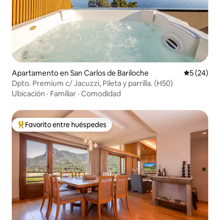
Apartamento en San Carlos de Bariloche
Calificaci
5 (24)
Dpto. Premium c/ Jacuzzi, Pileta y parrilla. (H50)
Ubicación
·
Familiar
·
Comodidad
Favorito entre huéspedes
Favorito entre huéspedes preferido