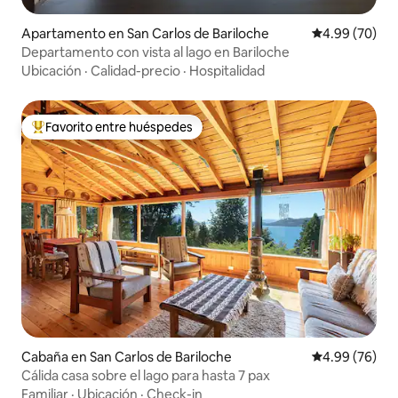
Apartamento en San Carlos de Bariloche
Calificación p
4.99 (70)
Departamento con vista al lago en Bariloche
Ubicación
·
Calidad-precio
·
Hospitalidad
Favorito entre huéspedes
Favorito entre huéspedes preferido
Cabaña en San Carlos de Bariloche
Calificación p
4.99 (76)
Cálida casa sobre el lago para hasta 7 pax
Familiar
·
Ubicación
·
Check-in