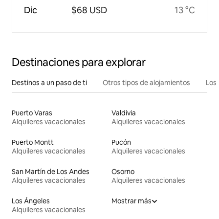
Dic
$68 USD
13 °C
Destinaciones para explorar
Destinos a un paso de ti
Otros tipos de alojamientos
Los 
Puerto Varas
Valdivia
Alquileres vacacionales
Alquileres vacacionales
Puerto Montt
Pucón
Alquileres vacacionales
Alquileres vacacionales
San Martín de Los Andes
Osorno
Alquileres vacacionales
Alquileres vacacionales
Los Ángeles
Mostrar más
Alquileres vacacionales