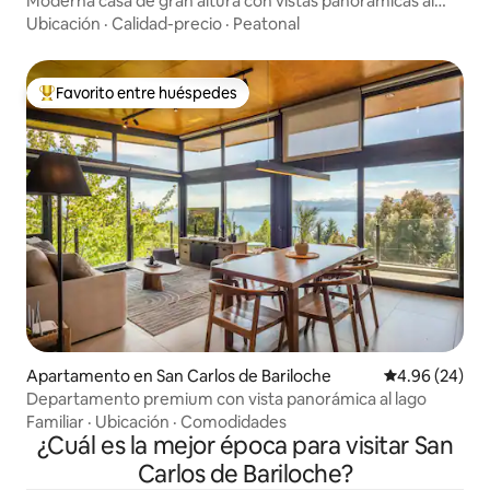
Moderna casa de gran altura con vistas panorámicas al
lago Moreno
Ubicación
·
Calidad-precio
·
Peatonal
Favorito entre huéspedes
Favorito entre huéspedes preferido
Apartamento en San Carlos de Bariloche
Calificación p
4.96 (24)
Departamento premium con vista panorámica al lago
Familiar
·
Ubicación
·
Comodidades
¿Cuál es la mejor época para visitar San
Carlos de Bariloche?