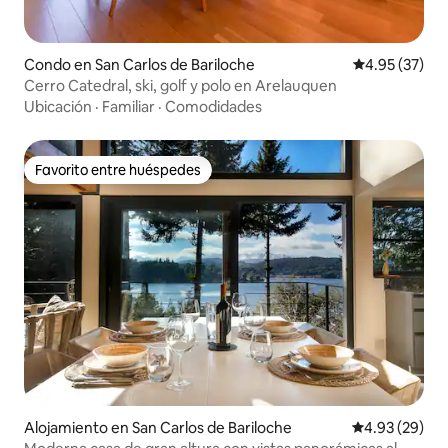
Condo en San Carlos de Bariloche
Calificación 
4.95 (37)
Cerro Catedral, ski, golf y polo en Arelauquen
Ubicación
·
Familiar
·
Comodidades
Favorito entre huéspedes
Favorito entre huéspedes
Alojamiento en San Carlos de Bariloche
Calificación p
4.93 (29)