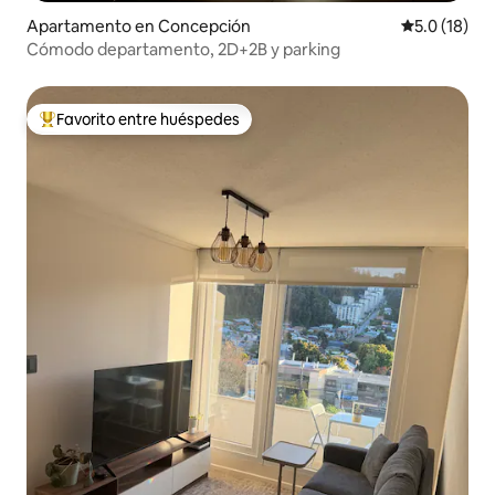
Apartamento en Concepción
Calificación
5.0 (18)
Cómodo departamento, 2D+2B y parking
Favorito entre huéspedes
Favorito entre huéspedes preferido