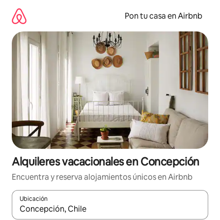
Omite
el
Pon tu casa en Airbnb
contenido
Alquileres vacacionales en Concepción
Encuentra y reserva alojamientos únicos en Airbnb
Ubicación
Cuando los resultados estén disponibles, navega con las teclas d