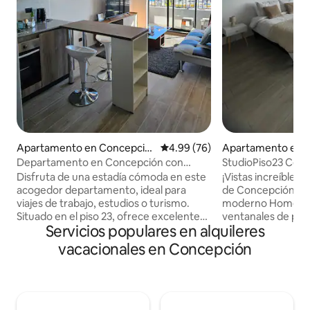
Apartamento en Concepció
Calificación promedio: 4.99 de 
4.99 (76)
Apartamento en 
n
n
Departamento en Concepción con
StudioPiso23 Cent
Estacionamiento
Vista+Todo a paso
Disfruta de una estadía cómoda en este
¡Vistas increíbles 
acogedor departamento, ideal para
de Concepción! ✨ 
viajes de trabajo, estudios o turismo.
moderno Home Stud
Situado en el piso 23, ofrece excelente
ventanales de pis
Servicios populares en alquileres
iluminación natural con sol de tarde y
panorámica inmejo
una vista privilegiada de la ciudad. El
y toda la ciudad. 
vacacionales en Concepción
espacio Cuenta con: ✔️1 dormitorio
minimalista y ultr
cama 2 plazas ✔️Living luminoso
para el descanso o
✔️Cocina equipada Ubicación
de 2 plazas, SmartT
estratégica ✔️Cerca del centro
relajante. Baño e
✔️Transporte ✔️Universidades
esenciales(toalla 