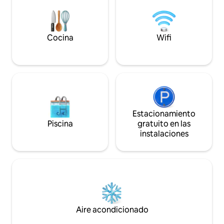
✔️Comercio y restaurantes. Ideal para
jabón). A pasos de
viajeros, profesionales o parejas que
(Copec/Mc). Tu re
buscan comodidad y tranquilidad.
mejor vista te esp
Cocina
Wifi
Estacionamiento
Piscina
gratuito en las
instalaciones
Aire acondicionado