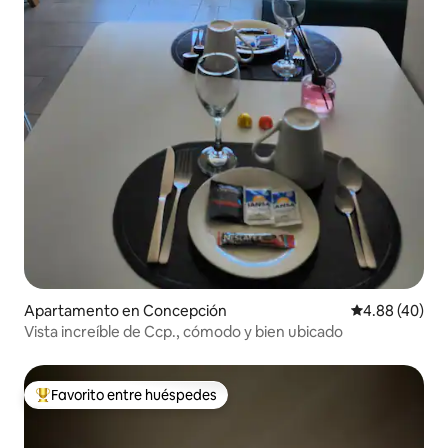
Apartamento en Concepción
Calificación p
4.88 (40)
Vista increíble de Ccp., cómodo y bien ubicado
Favorito entre huéspedes
Favorito entre huéspedes preferido