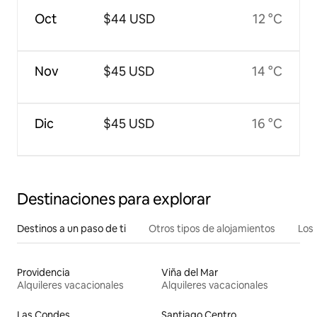
Oct
$44 USD
12 °C
Nov
$45 USD
14 °C
Dic
$45 USD
16 °C
Destinaciones para explorar
Destinos a un paso de ti
Otros tipos de alojamientos
Los 
Providencia
Viña del Mar
Alquileres vacacionales
Alquileres vacacionales
Las Condes
Santiago Centro