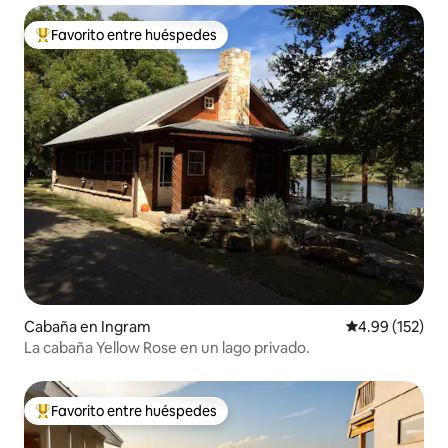
Favorito entre huéspedes
Favorito entre huéspedes preferido
Cabaña en Ingram
Calificación p
4.99 (152)
La cabaña Yellow Rose en un lago privado.
Favorito entre huéspedes
Favorito entre huéspedes preferido