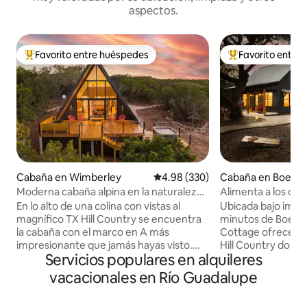
aspectos.
Favorito entre huéspedes
Favorito entre
Favorito entre huéspedes preferido
Favorito entre hu
Cabaña en Wimberley
Calificación promedio: 4.98 de 5
4.98 (330)
Cabaña en Boern
Moderna cabaña alpina en la naturaleza
Alimenta a los cier
**jacuzzi y vistas**
acogedora en Peac
En lo alto de una colina con vistas al
Ubicada bajo impon
magnífico TX Hill Country se encuentra
minutos de Boerne
la cabaña con el marco en A más
Cottage ofrece un
impresionante que jamás hayas visto.
Hill Country donde 
Servicios populares en alquileres
Con una mezcla de estilo de mediados
comodidad se enc
de siglo y toques artísticos, este espacio
café mientras los 
vacacionales en Río Guadalupe
es precioso. La cabaña está escondida
observa a nuestras
en un bolsillo de naturaleza rodeado de 3
corral explorando 