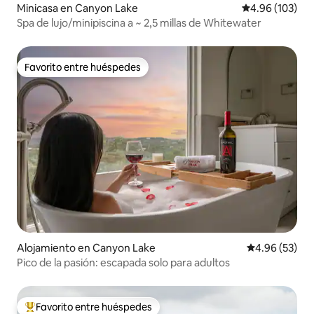
Minicasa en Canyon Lake
Calificación pr
4.96 (103)
Spa de lujo/minipiscina a ~ 2,5 millas de Whitewater
Favorito entre huéspedes
Favorito entre huéspedes
Alojamiento en Canyon Lake
Calificación p
4.96 (53)
Pico de la pasión: escapada solo para adultos
Favorito entre huéspedes
Favorito entre huéspedes preferido