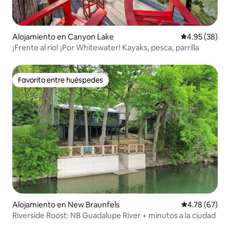
Alojamiento en Canyon Lake
Calificación p
4.95 (38)
¡Frente al río! ¡Por Whitewater! Kayaks, pesca, parrilla
Favorito entre huéspedes
Favorito entre huéspedes
Alojamiento en New Braunfels
Calificación 
4.78 (67)
Riverside Roost: NB Guadalupe River + minutos a la ciudad