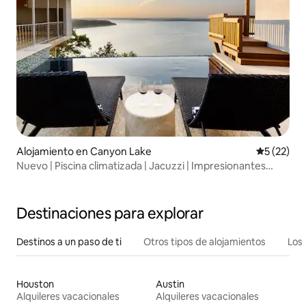
Alojamiento en Canyon Lake
Calificaci
5 (22)
Nuevo | Piscina climatizada | Jacuzzi | Impresionantes
vistas al lago
Destinaciones para explorar
Destinos a un paso de ti
Otros tipos de alojamientos
Los 
Houston
Austin
Alquileres vacacionales
Alquileres vacacionales