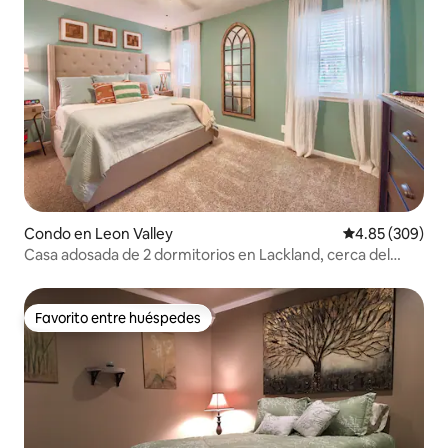
Condo en Leon Valley
Calificación pr
4.85 (309)
Casa adosada de 2 dormitorios en Lackland, cerca del
centro médico y Six Flags
Favorito entre huéspedes
Favorito entre huéspedes