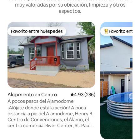
muy valoradas por su ubicación, limpieza y otros
aspectos.
Favorito entre huéspedes
Favorito entre
Favorito entre huéspedes
Favorito entre hu
Alojamiento en Centro
Calificación promedio: 4.93 de 5
4.93 (236)
A pocos pasos del Alamodome
¡Alójate donde está la acción! A poca
distancia a pie del Alamodome, Henry B.
Centro de Convenciones, el Álamo, el
centro comercial River Center, St. Paul
Square y mucho más. A un tiro de piedra
está el aparcamiento C del estadio. No