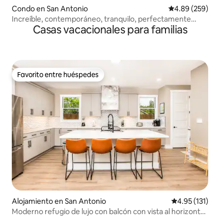
Condo en San Antonio
Calificación pr
4.89 (259)
Increíble, contemporáneo, tranquilo, perfectamente
Casas vacacionales para familias
ubicado
Favorito entre huéspedes
Favorito entre huéspedes
Alojamiento en San Antonio
Calificación p
4.95 (131)
Moderno refugio de lujo con balcón con vista al horizonte