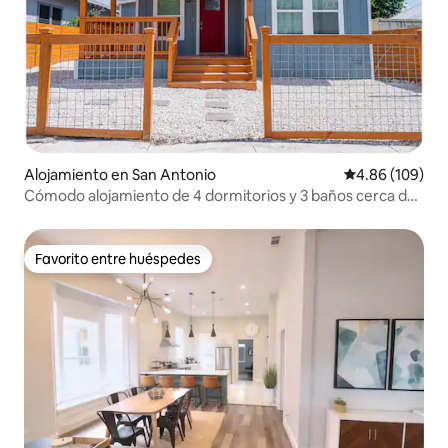
Alojamiento en San Antonio
Calificación pr
4.86 (109)
Cómodo alojamiento de 4 dormitorios y 3 baños cerca del
centro de la ciudad
Favorito entre huéspedes
Favorito entre huéspedes