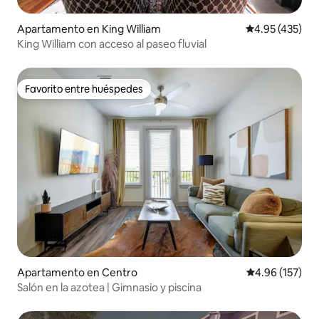
Apartamento en King William
Calificación pr
4.95 (435)
King William con acceso al paseo fluvial
Favorito entre huéspedes
Favorito entre huéspedes
Apartamento en Centro
Calificación p
4.96 (157)
Salón en la azotea | Gimnasio y piscina