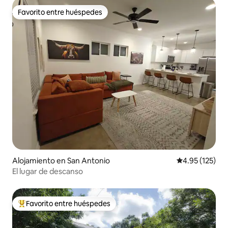
Favorito entre huéspedes
Favorito entre huéspedes
Alojamiento en San Antonio
Calificación p
4.95 (125)
El lugar de descanso
Favorito entre huéspedes
Favorito entre huéspedes preferido