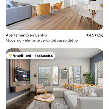
Apartamento en Centro
Calificación 
4.9 (126)
Moderno y elegante cerca del paseo del río
Favorito entre huéspedes
Favorito entre huéspedes preferido