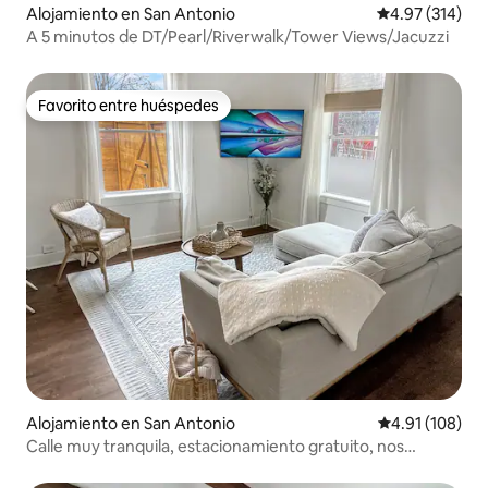
Alojamiento en San Antonio
Calificación p
4.97 (314)
A 5 minutos de DT/Pearl/Riverwalk/Tower Views/Jacuzzi
Favorito entre huéspedes
Favorito entre huéspedes
Alojamiento en San Antonio
Calificación p
4.91 (108)
Calle muy tranquila, estacionamiento gratuito, nos
encantan los perros