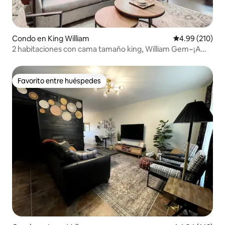
Condo en King William
Calificación pr
4.99 (210)
2 habitaciones con cama tamaño king, William Gem~¡A
poca distancia a pie de River Walk y restaurantes!
Favorito entre huéspedes
Favorito entre huéspedes