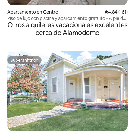
Apartamento en Centro
Calificación p
4.84 (161)
Piso de lujo con piscina y aparcamiento gratuito • A pie del
Otros alquileres vacacionales excelentes
paseo fluvial
cerca de Alamodome
Superanfitrión
Superanfitrión