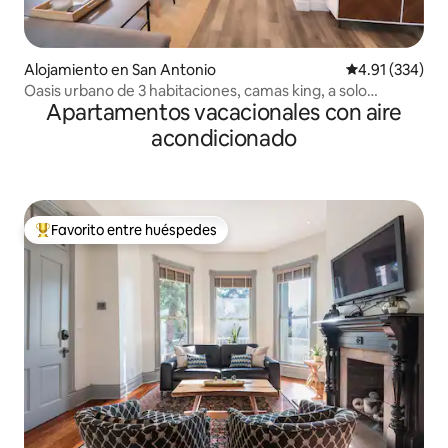
Alojamiento en San Antonio
Calificación p
4.91 (334)
Oasis urbano de 3 habitaciones, camas king, a solo
Apartamentos vacacionales con aire
minutos de Riverwalk
acondicionado
Favorito entre huéspedes
Favorito entre huéspedes preferido