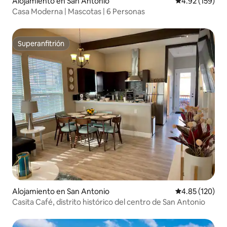
Alojamiento en San Antonio
Calificación p
4.92 (159)
Casa Moderna | Mascotas | 6 Personas
Superanfitrión
Superanfitrión
Alojamiento en San Antonio
Calificación p
4.85 (120)
Casita Café, distrito histórico del centro de San Antonio