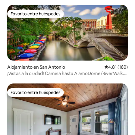
para 8 personas
Favorito entre huéspedes
Favorito entre huéspedes
Alojamiento en San Antonio
Calificación p
4.81 (160)
¡Vistas a la ciudad! Camina hasta AlamoDome/RiverWalk.
¡Partido de Spurs!
Favorito entre huéspedes
Favorito entre huéspedes