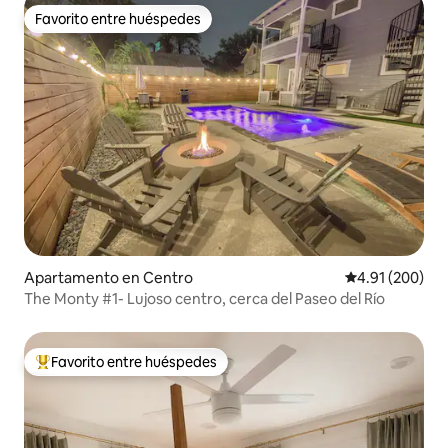
Favorito entre huéspedes
Favorito entre huéspedes
Apartamento en Centro
Calificación pr
4.91 (200)
The Monty #1- Lujoso centro, cerca del Paseo del Río
Favorito entre huéspedes
Favorito entre huéspedes preferido