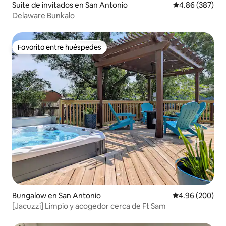
Suite de invitados en San Antonio
Calificación pr
4.86 (387)
Delaware Bunkalo
Favorito entre huéspedes
Favorito entre huéspedes
Bungalow en San Antonio
Calificación pr
4.96 (200)
[Jacuzzi] Limpio y acogedor cerca de Ft Sam