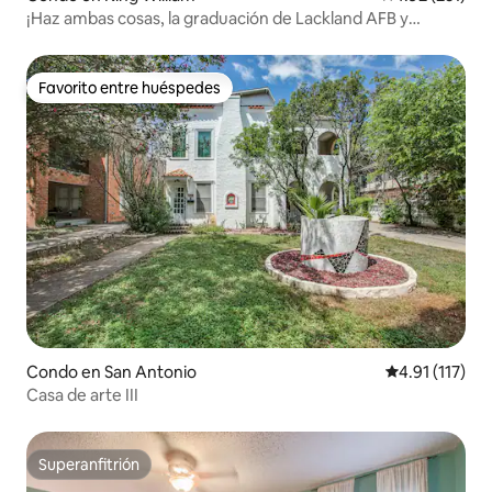
¡Haz ambas cosas, la graduación de Lackland AFB y
Riverwalk!
Favorito entre huéspedes
Favorito entre huéspedes
Condo en San Antonio
Calificación p
4.91 (117)
Casa de arte III
Superanfitrión
Superanfitrión