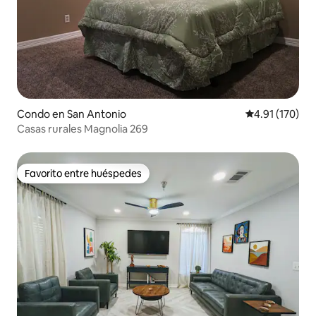
Condo en San Antonio
Calificación p
4.91 (170)
Casas rurales Magnolia 269
Favorito entre huéspedes
Favorito entre huéspedes