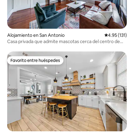
Alojamiento en San Antonio
Calificación p
4.95 (131)
Casa privada que admite mascotas cerca del centro de
San Antonio
Favorito entre huéspedes
Favorito entre huéspedes