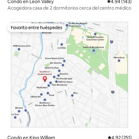
Condo en Leon Valley
Calificación pr
4.94 (143)
Acogedora casa de 2 dormitorios cerca del centro médico
Favorito entre huéspedes
Favorito entre huéspedes
Condo en King William
Calificación p
4.92 (251)