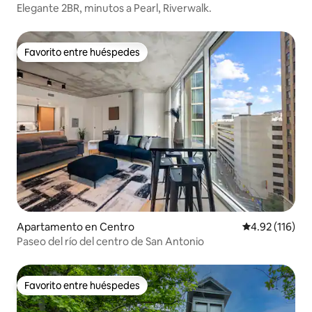
Elegante 2BR, minutos a Pearl, Riverwalk.
Favorito entre huéspedes
Favorito entre huéspedes
Apartamento en Centro
Calificación p
4.92 (116)
Paseo del río del centro de San Antonio
Favorito entre huéspedes
Favorito entre huéspedes