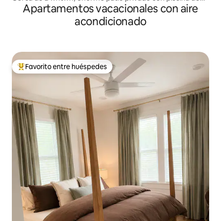
Apartamentos vacacionales con aire
tanque de stock
acondicionado
Favorito entre huéspedes
Favorito entre huéspedes preferido