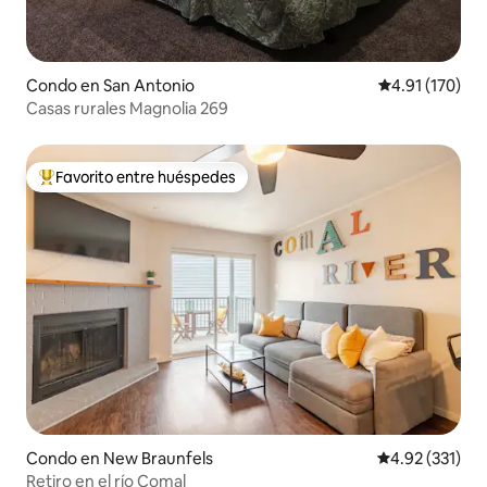
Condo en San Antonio
Calificación p
4.91 (170)
Casas rurales Magnolia 269
Favorito entre huéspedes
Favorito entre huéspedes preferido
Condo en New Braunfels
Calificación p
4.92 (331)
Retiro en el río Comal