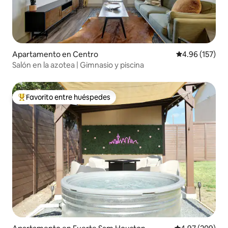
Apartamento en Centro
Calificación p
4.96 (157)
Salón en la azotea | Gimnasio y piscina
Favorito entre huéspedes
Favorito entre huéspedes preferido