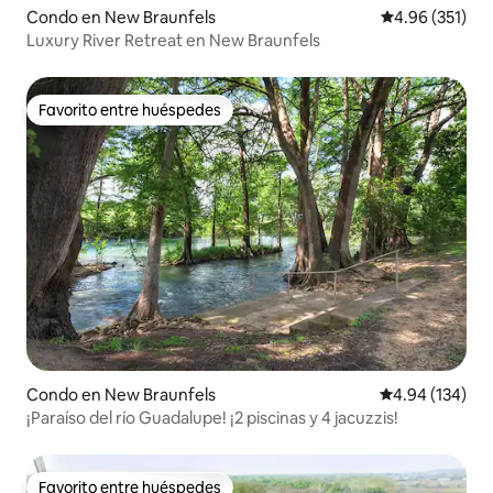
Condo en New Braunfels
Calificación p
4.96 (351)
Luxury River Retreat en New Braunfels
Favorito entre huéspedes
Favorito entre huéspedes
Condo en New Braunfels
Calificación pr
4.94 (134)
¡Paraíso del río Guadalupe! ¡2 piscinas y 4 jacuzzis!
Favorito entre huéspedes