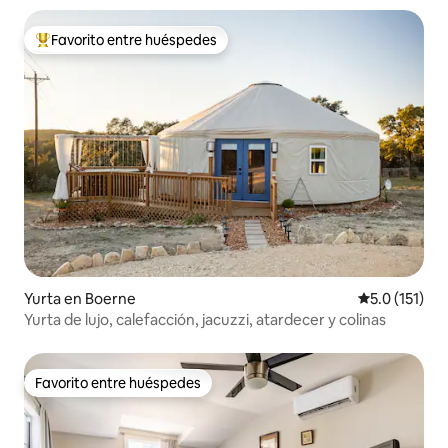
Favorito entre huéspedes
Favorito entre huéspedes preferido
Yurta en Boerne
Calificación 
5.0 (151)
Yurta de lujo, calefacción, jacuzzi, atardecer y colinas
Favorito entre huéspedes
Favorito entre huéspedes