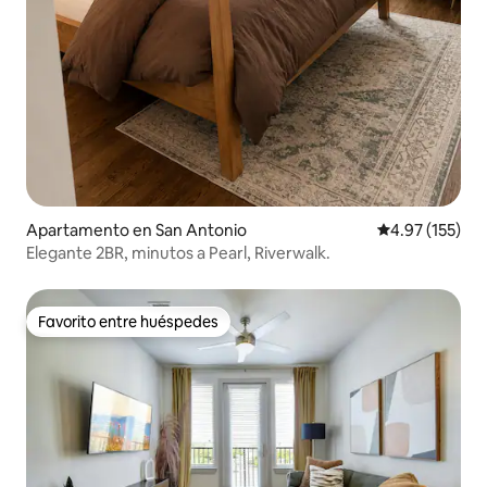
Apartamento en San Antonio
Calificación p
4.97 (155)
Elegante 2BR, minutos a Pearl, Riverwalk.
Favorito entre huéspedes
Favorito entre huéspedes