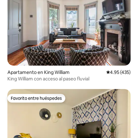
Apartamento en King William
Calificación pr
4.95 (435)
King William con acceso al paseo fluvial
Favorito entre huéspedes
Favorito entre huéspedes