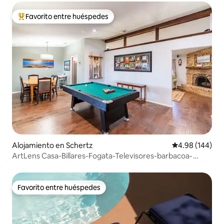
Favorito entre huéspedes
Favorito entre huéspedes preferido
Alojamiento en Schertz
Calificación pr
4.98 (144)
ArtLens Casa-Billares-Fogata-Televisores-barbacoa-
Columpios-WD
Favorito entre huéspedes
Favorito entre huéspedes