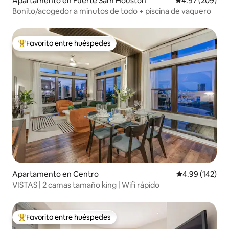
Apartamento en Fuerte Sam Houston
Calificación pr
4.97 (209)
Bonito/acogedor a minutos de todo + piscina de vaquero
Favorito entre huéspedes
Favorito entre huéspedes preferido
Apartamento en Centro
Calificación pr
4.99 (142)
VISTAS | 2 camas tamaño king | Wifi rápido
Favorito entre huéspedes
Favorito entre huéspedes preferido