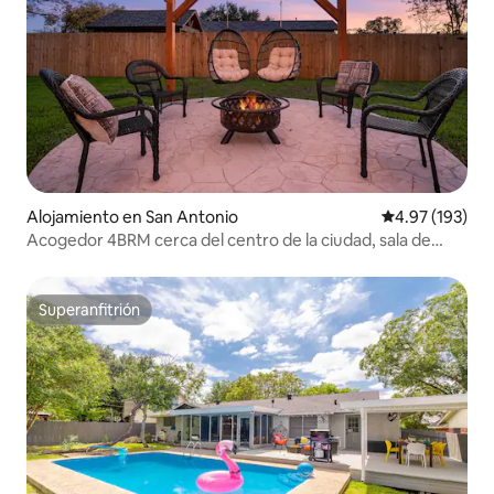
Alojamiento en San Antonio
Calificación p
4.97 (193)
Acogedor 4BRM cerca del centro de la ciudad, sala de
juegos de hockey de aire
Superanfitrión
Superanfitrión