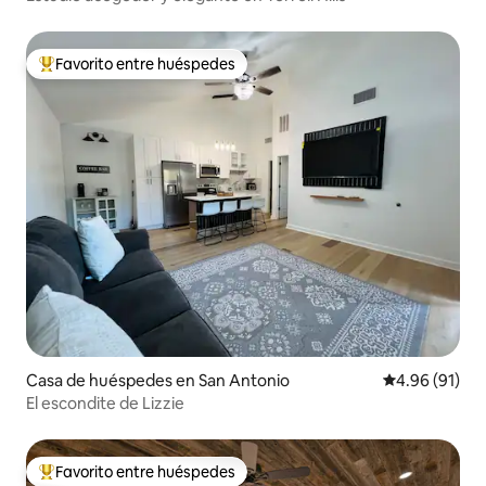
Favorito entre huéspedes
Favorito entre huéspedes preferido
Casa de huéspedes en San Antonio
Calificación 
4.96 (91)
El escondite de Lizzie
Favorito entre huéspedes
Favorito entre huéspedes preferido