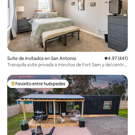
Suite de invitados en San Antonio
Calificación p
4.97 (441)
Tranquila suite privada a minutos de Fort Sam y del centro
de San Antonio
Favorito entre huéspedes
Favorito entre huéspedes preferido