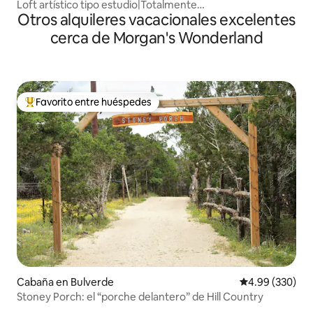
Loft artístico tipo estudio|Totalmente
Otros alquileres vacacionales excelentes
equipado|Azotea|Alamodome
cerca de Morgan's Wonderland
Favorito entre huéspedes
Favorito entre huéspedes preferido
Cabaña en Bulverde
Calificación pr
4.99 (330)
Stoney Porch: el “porche delantero” de Hill Country