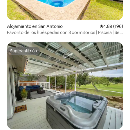
Alojamiento en San Antonio
Calificación pr
4.89 (196)
Favorito de los huéspedes con 3 dormitorios | Piscina | Se
admiten mascotas | Cerca de Álamo
Superanfitrión
Superanfitrión