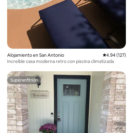
Alojamiento en San Antonio
Calificación p
4.94 (127)
Increíble casa moderna retro con piscina climatizada
Superanfitrión
Superanfitrión