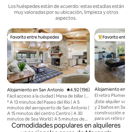
Los huéspedes están de acuerdo: estas estadías están
muy valoradas por su ubicación, limpieza y otros
aspectos.
Favorito entre huéspedes
Favorito entre
Favorito entre huéspedes
Favorito entre hu
Alojamiento en Sa
Alojamiento en San Antonio
Calificación promedio: 4.92 de 5
4.92 (196)
El retiro Plumeria 
Fácil acceso a la ciudad | Mesa de billar |
W+D | 300 Mbps
¡Este alquiler vaca
* A 13 minutos del Paseo del Río | A 5
y 2 baños en San 
minutos del aeropuerto de San Antonio |
construcción es el
A 15 minutos del centro Centro | A 30
para un retiro rela
minutos de Sea World | A 5 minutos de
Comodidades populares en alquileres
amigos! Este alojamiento cuenta con
Morgan's Wonderland | Fácil acceso a la
carga GRATUITA de
I-410 y la autopista 281 * 1 habitación con