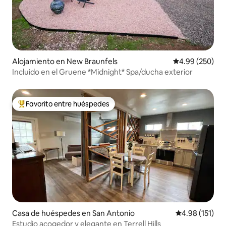
Alojamiento en New Braunfels
Calificación pr
4.99 (250)
Incluido en el Gruene *Midnight* Spa/ducha exterior
Favorito entre huéspedes
Favorito entre huéspedes preferido
Casa de huéspedes en San Antonio
Calificación p
4.98 (151)
Estudio acogedor y elegante en Terrell Hills