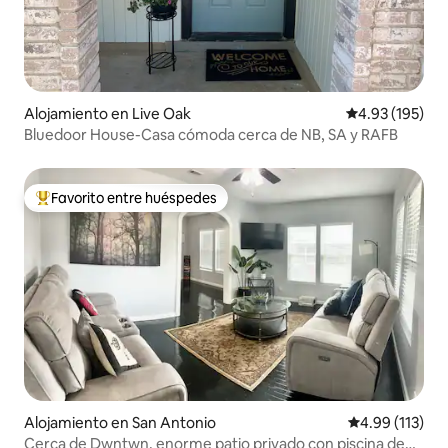
Alojamiento en Live Oak
Calificación p
4.93 (195)
Bluedoor House-Casa cómoda cerca de NB, SA y RAFB
Favorito entre huéspedes
Favorito entre huéspedes preferido
Alojamiento en San Antonio
Calificación p
4.99 (113)
Cerca de Dwntwn, enorme patio privado con piscina de