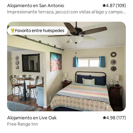
Alojamiento en San Antonio
Calificación pr
4.87 (109)
Impresionante terraza, jacuzzi con vistas al lago y campo
de golf
Favorito entre huéspedes
Favorito entre huéspedes preferido
Alojamiento en Live Oak
Calificación p
4.98 (177)
Free Range Inn