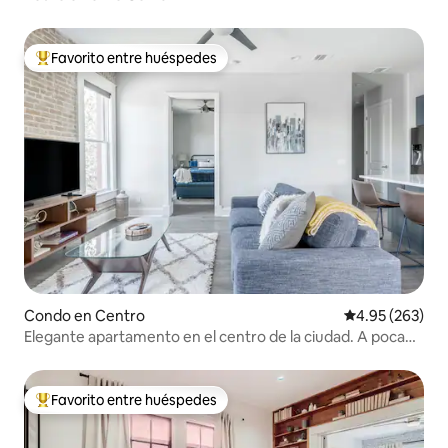
Favorito entre huéspedes
Favorito entre huéspedes preferido
Condo en Centro
Calificación pr
4.95 (263)
Elegante apartamento en el centro de la ciudad. A poca
distancia a pie de Alamodome/Riverwalk
Favorito entre huéspedes
Favorito entre huéspedes preferido