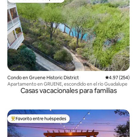
Favorito entre huéspedes
Condo en Gruene Historic District
Calificación pr
4.97 (254)
Apartamento en GRUENE, escondido en el río Guadalupe
Casas vacacionales para familias
Favorito entre huéspedes
Favorito entre huéspedes preferido