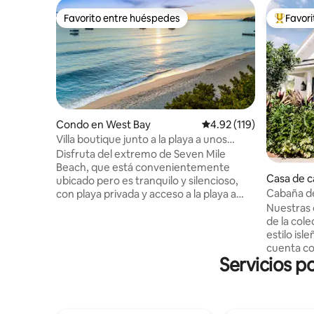
Favorito entre huéspedes
Favor
Favorito entre huéspedes
Favorito
Condo en West Bay
Calificación promedio: 
4.92 (119)
Villa boutique junto a la playa a unos
pasos de Seven Mile Beach
Disfruta del extremo de Seven Mile
Beach, que está convenientemente
Casa de 
ubicado pero es tranquilo y silencioso,
Cabaña de
con playa privada y acceso a la playa a
pasos de l
solo unos pasos. Disfruta de cortas
Nuestras
puestas de sol y paseos por la playa hasta
de la col
algunos de los mejores lugares para
estilo isleño 
practicar esnórquel, buceo y
cuenta co
Servicios p
restaurantes de las islas o camina por
y ducha de
toda la playa de siete millas desde la
centramos 
puerta principal. Crea recuerdos
de ensueñ
inolvidables en esta acogedora casa de
Los aspec
campo única y totalmente equipada con