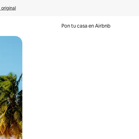
 original
Pon tu casa en Airbnb
o o desliza el dedo.