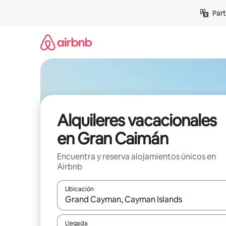
Omite
Part
el
contenido
Alquileres vacacionales
en Gran Caimán
Encuentra y reserva alojamientos únicos en
Airbnb
Ubicación
Cuando los resultados estén disponibles, navega co
Llegada