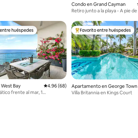
Condo en Grand Cayman
Retiro junto a la playa - A pie de
Beach
 entre huéspedes
Favorito entre huéspedes
 entre huéspedes
Favorito entre huéspedes prefe
 West Bay
Calificación promedio: 4.96 de 5, 68 reseñas
4.96 (68)
Apartamento en George Town
tico frente al mar, 1
Villa Britannia en Kings Court
 4.93 de 5, 70 reseñas
o, con piscina