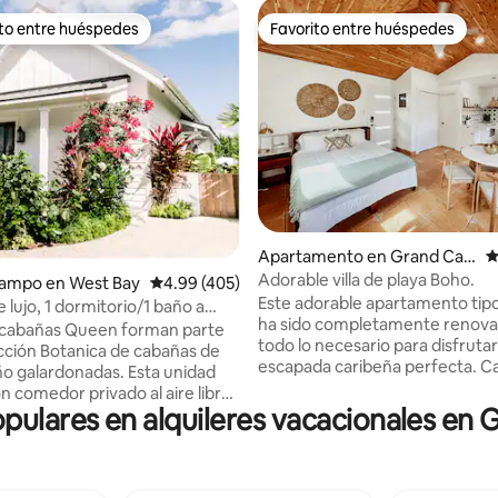
ito entre huéspedes
Favorito entre huéspedes
 entre huéspedes preferido
Favorito entre huéspedes
4.92 de 5, 119 reseñas
Apartamento en Grand Cay
C
man
Adorable villa de playa Boho.
campo en West Bay
Calificación promedio: 4.99 de 5, 405 reseñas
4.99 (405)
Este adorable apartamento tip
 lujo, 1 dormitorio/1 baño a
ha sido completamente renova
a piscina y de 7 Mile Beach
 cabañas Queen forman parte
todo lo necesario para disfrutar
ección Botanica de cabañas de
escapada caribeña perfecta. C
galardonadas. Esta unidad
Cove está justo enfrente de la
n comedor privado al aire libre
playa Seven Mile Beach, donde
opulares en alquileres vacacionales en
 jardín. En Botanica, nos
nadar en el mar azul cristalino t
en el lujo informal, los detalles
días. El estudio tiene un balcón
o y los servicios de alta gama.
puedas disfrutar de la puesta de
tos más destacados de la
un café por la mañana. A poca d