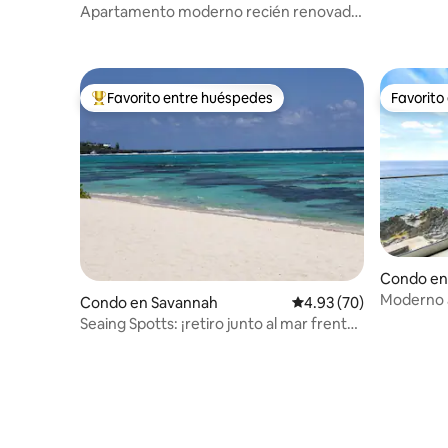
Apartamento moderno recién renovado
en Seven Mile Beach
Favorito entre huéspedes
Favorito
Favorito entre huéspedes preferido
Favorito
Condo en
Moderno á
Condo en Savannah
Calificación promedio:
4.93 (70)
dormitori
Seaing Spotts: ¡retiro junto al mar frente
a la playa! Caimán