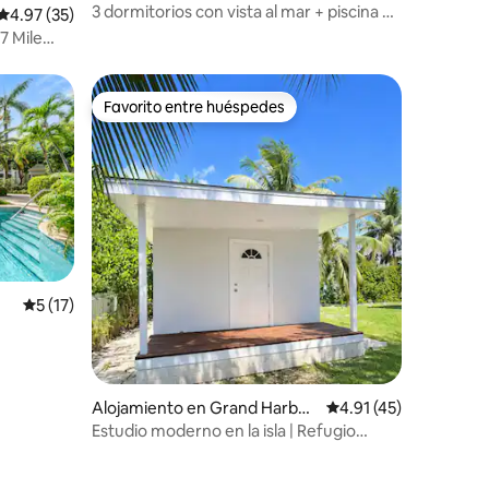
ch
3 dormitorios con vista al mar + piscina en
Calificación promedio: 4.97 de 5, 35 reseñas
4.97 (35)
Seven Mile Beach
 7 Mile
Favorito entre huéspedes
rido
Favorito entre huéspedes
Calificación promedio: 5 de 5, 17 reseñas
5 (17)
Alojamiento en Grand Harbou
Calificación promedio
4.91 (45)
r
Estudio moderno en la isla | Refugio
tranquilo en el jardín