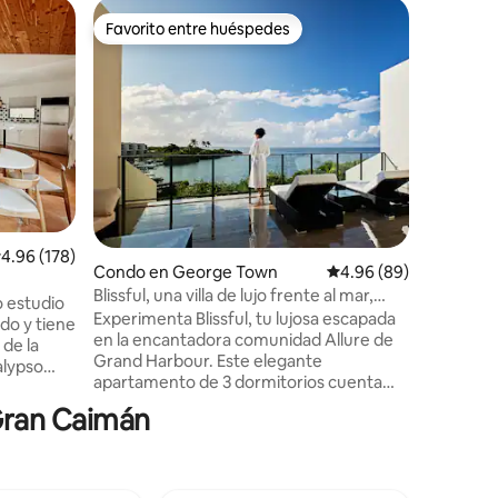
Alojamie
Favorito entre huéspedes
Favor
Favorito entre huéspedes
Favorit
Whisperin
Cayman 
Un oasis 
Ubicada 
Bioillumi
residenc
nuestra 
dormitori
playa, co
vistas al
blanca co
alificación promedio: 4.96 de 5, 178 reseñas
4.96 (178)
barcos. Échale un vistazo en Instagram:
Condo en George Town
Calificación promedio:
4.96 (89)
@whisperingkai Dormi
Blissful, una villa de lujo frente al mar,
cama tam
o estudio
Grand Harbour
Experimenta Blissful, tu lujosa escapada
invitado
do y tiene
en la encantadora comunidad Allure de
sofás cam
 de la
Grand Harbour. Este elegante
un sofá c
alypso
apartamento de 3 dormitorios cuenta
 famosa
con comodidades modernas y cuenta
 podrás
 Gran Caimán
con una cocina totalmente equipada,
odos los
piscina e impresionantes vistas al mar.
 para que
Con supermercados, una amplia gama
 sol o de
de opciones gastronómicas y actividades
istancia a