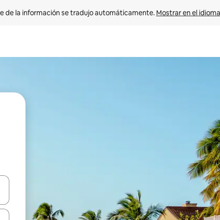
e de la información se tradujo automáticamente. 
Mostrar en el idioma
n las teclas de flecha hacia arriba y hacia abajo o explora con el tact