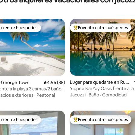
ito entre huéspedes
Favorito entre huéspedes
 entre huéspedes preferido
Favorito entre huéspedes prefe
 4.94 de 5, 53 reseñas
Lugar para quedarse en Rum
 George Town
Calificación promedio: 4.95 de 5, 38 reseñas
4.95 (38)
Point
Yippee Kai Yay Oasis frente a la
rente a la playa 3 camas/2 baños
@SunsetCove #202
Jacuzzi
·
Baño
·
Comodidad
acios exteriores
·
Peatonal
ito entre huéspedes
Favorito entre huéspedes
 entre huéspedes preferido
Favorito entre huéspedes prefe