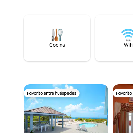
gran tamaño, haz ejercicio en el gimnasio
Los aspec
totalmente equipado o pasea 2 minutos
propiedad 
hasta Macabuca para disfrutar de buceo
resort co
de clase mundial, cócteles y puestas de
oasis tropical. También o
sol en las Caimán. Perfecto para parejas
servicio d
o familias pequeñas que buscan estilo y
Land Rove
serenidad.
cercanas. No te pierdas nuestros otr
Cocina
anuncios en mi pe
Wifi
fumadore
Favorito entre huéspedes
Favorito
Favorito entre huéspedes
Favorito