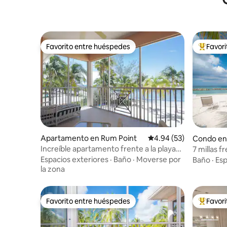
Favorito entre huéspedes
Favor
Favorito entre huéspedes
Favorito
Apartamento en Rum Point
Calificación promedio:
4.94 (53)
Condo en
Increíble apartamento frente a la playa
7 millas f
en el club náutico Kaibo
Espacios exteriores
·
Baño
·
Moverse por
Baño
·
Esp
la zona
Favorito entre huéspedes
Favor
Favorito entre huéspedes
Favorito