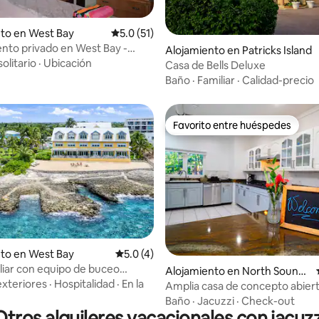
to en West Bay
Calificación promedio: 5.0 de 5, 51 reseñas
5.0 (51)
to privado en West Bay -
 4.95 de 5, 64 reseñas
Alojamiento en Patricks Island
ento gratuito
solitario
·
Ubicación
Casa de Bells Deluxe
Baño
·
Familiar
·
Calidad-precio
Favorito entre huéspedes
Favorito entre huéspedes
to en West Bay
Calificación promedio: 5.0 de 5, 4 reseñas
5.0 (4)
liar con equipo de buceo
Alojamiento en North Sound
d para 9 personas) -
exteriores
·
Hospitalidad
·
En la
Estates
Amplia casa de concepto abiert
yman
dormitorios.
Baño
·
Jacuzzi
·
Check-out
Otros alquileres vacacionales con jacuzz