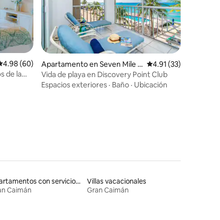
Calificación promedio: 4.98 de 5, 60 reseñas
4.98 (60)
Apartamento en Seven Mile B
Calificación promedio:
4.91 (33)
each
s de la
Vida de playa en Discovery Point Club
Espacios exteriores
·
Baño
·
Ubicación
Apartamentos con servicios incluidos vacacionales
Villas vacacionales
an Caimán
Gran Caimán