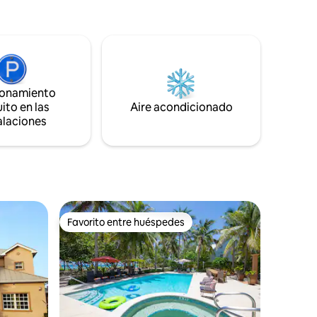
. Disfrute
imitación y la iluminación seleccionada a
asio del
mano se suman al ambiente de esta
snórquel y
hermosa propiedad. Esta unidad incluye
la piscina
colchones y sábanas de grado hotelero,
norme
muebles de Pottery Barn, utensilios de
cocina profesionales, máquina exprés
Breville.
ionamiento
ito en las
Aire acondicionado
alaciones
Favorito entre huéspedes
Favorito entre huéspedes