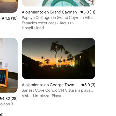
Alojamiento en Grand Cayman
Calificación promedi
5.0 (11)
Papaya Cottage de Grand Cayman Villas
Calificación promedio: 4.9 de 5, 10 reseñas
4.9 (10)
Espacios exteriores
·
Jacuzzi
·
Hospitalidad
Alojamiento en George Town
Calificación promed
5.0 (3)
Sunset Cove Condo 314 Vista a la playa
Bliss-2 dormitorios
Vista
·
Limpieza
·
Playa
Calificación promedio: 4.82 de 5, 28 reseñas
4.82 (28)
o con 3
i