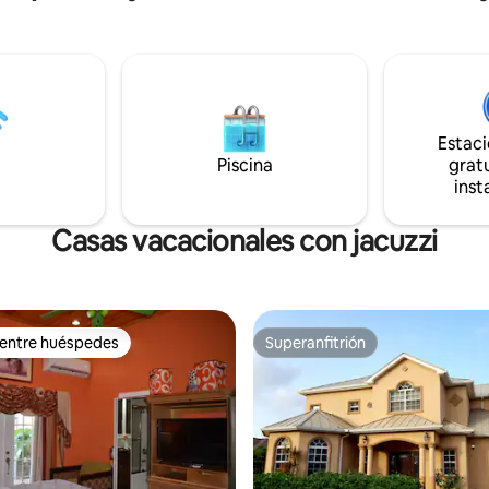
restaurantes y entretenimiento
tos más destacados de la
de un entrenamiento en el gimn
incluyen una piscina estilo
centro vacacional, practique e
n spa climatizado ubicado en un
buceo, relájese en la playa o en 
frecemos un
comunitaria o disfrute de la e
e traslado gratuito en nuestro
bañera de hidromasaje.
r Defender vintage a las playas
Estac
os
rfil. Complejo para no
Piscina
gratu
s.
inst
Casas vacacionales con jacuzzi
 entre huéspedes
Superanfitrión
 entre huéspedes
Superanfitrión