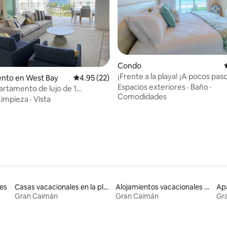
Condo
 4.98 de 5, 54 reseñas
¡Frente a la playa! ¡A pocos paso
nto en West Bay
Calificación promedio: 4.95 de 5, 22 reseñas
4.95 (22)
playa! @The Reef Beach Resort
Espacios exteriores
·
Baño
·
rtamento de lujo de 1
Comodidades
o | Centro de tortugas |
Limpieza
·
Vista
a
es
Casas vacacionales en la playa
Alojamientos vacacionales que admiten mascotas
Gran Caimán
Gran Caimán
Gr