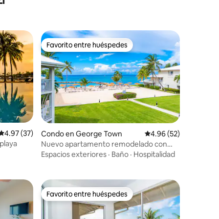
Favorito entre huéspedes
rido
Favorito entre huéspedes
Calificación promedio: 4.97 de 5, 37 reseñas
4.97 (37)
Condo en George Town
Calificación promedio:
4.96 (52)
 playa
Nuevo apartamento remodelado con
vistas a la playa en SunsetCove
Espacios exteriores
·
Baño
·
Hospitalidad
Favorito entre huéspedes
rido
Favorito entre huéspedes