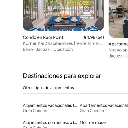
Condo en Rum Point
Calificación promedio:
4.98 (54)
Korner Kai 2 habitaciones frente al mar -
Apartame
Piscina, jacuzzi y playa
Baño
·
Jacuzzi
·
Ubicación
Nuevo apa
dormitori
Jacuzzi
·
Macabuc
Destinaciones para explorar
Otros tipos de alojamientos
Alojamientos vacacionales frente a la playa
Apartamentos vacacional
Gran Caimán
Gran Caimán
Alojamientos con acceso a la playa
Mostrar más
Gran Caimán