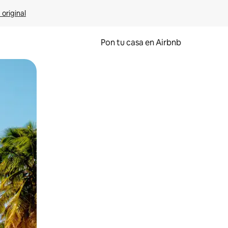
 original
Pon tu casa en Airbnb
o o desliza el dedo.