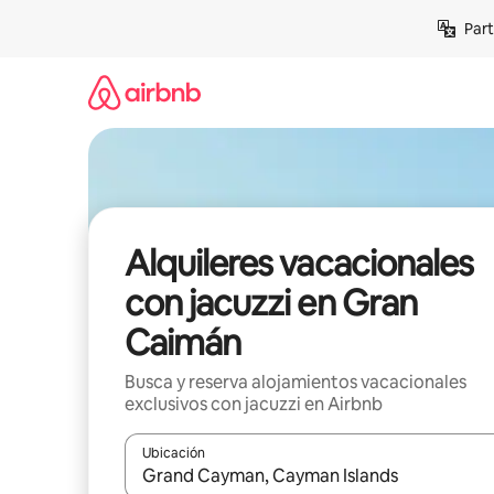
Omite
Part
el
contenido
Alquileres vacacionales
con jacuzzi en Gran
Caimán
Busca y reserva alojamientos vacacionales
exclusivos con jacuzzi en Airbnb
Ubicación
Cuando los resultados estén disponibles, navega co