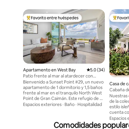
Favorito entre huéspedes
Favor
Favorito entre huéspedes preferido
Favorito
Apartamento en West Bay
Calificación promedio
5.0 (34)
Patio frente al mar al atardecer con
barbacoa + piscina, gimnasio y spa
Bienvenido a Sunset Point #29, un nuevo
Casa de 
apartamento de 1 dormitorio y 1,5 baños
Cabaña de
frente al mar en el tranquilo North West
pasos de l
Nuestras
Point de Gran Caimán. Este refugio de 94
de la col
metros cuadrados en la planta baja
Espacios exteriores
·
Baño
·
Hospitalidad
estilo isleño 
cuenta con ventanas de piso a techo, un
cuenta co
patio privado con parrilla Weber y las
y ducha de
Espacios 
mejores vistas de la puesta de sol de la
Comodidades populares
centramos 
isla. Relájate junto a la piscina y el spa de
de ensueñ