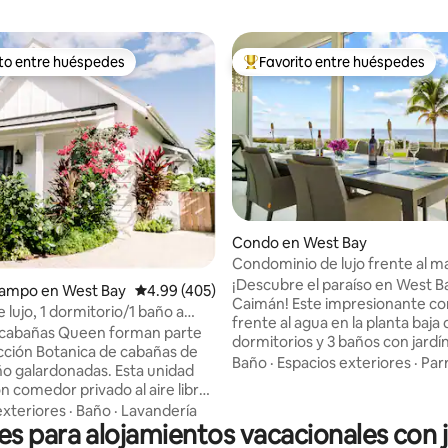
ito entre huéspedes
Favorito entre huéspedes
 entre huéspedes preferido
Favorito entre huéspedes prefe
: 5.0 de 5, 34 reseñas
Condo en West Bay
Condominio de lujo frente al m
jardín privado
¡Descubre el paraíso en West B
campo en West Bay
Calificación promedio: 4.99 de 5, 405 reseñas
4.99 (405)
Caimán! Este impresionante c
 lujo, 1 dormitorio/1 baño a
frente al agua en la planta baja 
a piscina y de 7 Mile Beach
 cabañas Queen forman parte
dormitorios y 3 baños con jardí
ección Botanica de cabañas de
que comprende césped y área 
Baño
·
Espacios exteriores
·
Parr
galardonadas. Esta unidad
ofrece impresionantes vistas de
n comedor privado al aire libre
Ubicado justo al final de la calle
 jardín. En Botanica, nos
exteriores
·
Baño
·
Lavandería
restaurantes populares como
 para alojamientos vacacionales con 
en el lujo informal, los detalles
y Cracked Conch, tendrás fácil
o y los servicios de alta gama.