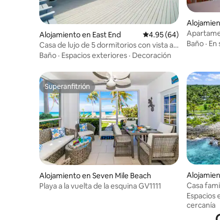
Alojamien
Apartamen
Alojamiento en East End
Calificación promedio:
4.95 (64)
Aparcami
Baño
·
En 
Casa de lujo de 5 dormitorios con vista al
mar, piscina y jacuzzi
Baño
·
Espacios exteriores
·
Decoración
Superanfitrión
Superanfitrión
Alojamien
Alojamiento en Seven Mile Beach
Casa fami
Playa a la vuelta de la esquina GV1111
(capacida
Espacios 
DreamCa
cercanía