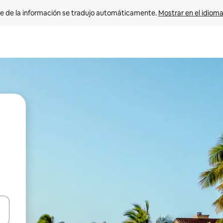
e de la información se tradujo automáticamente. 
Mostrar en el idioma
n las teclas de flecha hacia arriba y hacia abajo o explora con el tact